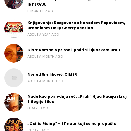
INTERVJU
5 MONTHS AGO
Knjigovanje: Razgovor sa Nenadom Popovićem,
urednikom Helly Cherry vebzina
ABOUT A YEAR AGO
Dina: Roman o prirodi, politici i ljudskom umu
ABOUT A MONTH AGO
Nenad Smiljković: CIMER
ABOUT A MONTH AGO
Nada kao poslednja reč: „Prah“ Hjua Hauija i kraj
trilogije Silos
8 DAYS AGO
„Osiris Rising“ – SF noar koji se ne propušta
18 DAYS AGO