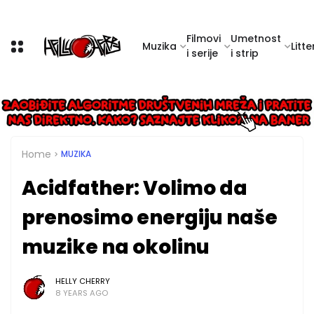
Filmovi
Umetnost
Muzika
Litte
i serije
i strip
Home
MUZIKA
Acidfather: Volimo da
prenosimo energiju naše
muzike na okolinu
HELLY CHERRY
8 YEARS AGO