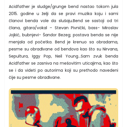
Acidfather je sludge/grunge bend nastao tokom jula
2015. godine u želji da se pravi muzika koju i sami
članovi benda vole da slušaju.Bend se sastoji od tri
člana, gitara/vokal – Stevan Pivnički, bass- Miroslav
Jojkić, bubnjevi- Šandor Bezeg; postava benda se nije
menjala od početka. Bend je krenuo sa obradama,
pesme su obrađivane od bendova kao što su Nirvana,
Sepultura, Iggy Pop, Neil Young...Sam zvuk benda
Acidfather se zasniva na mešovitim uticajima, kao što
se i da videti po autorima koji su prethodo navedeni
čije su pesme obrađivane.