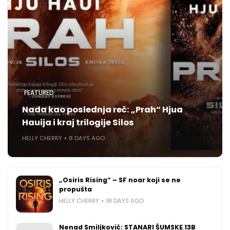
FEATURED
Nada kao poslednja reč: „Prah“ Hjua
Hauija i kraj trilogije Silos
HELLY CHERRY
8 DAYS AGO
„Osiris Rising“ – SF noar koji se ne
propušta
HELLY CHERRY
18 DAYS AGO
Nenad Smiljković: STANARI ŠUMSKE 13B