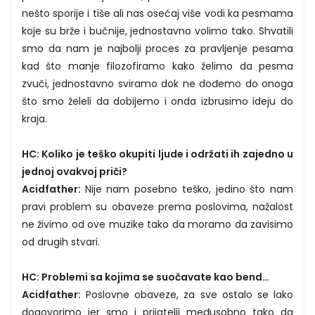
nešto sporije i tiše ali nas osećaj više vodi ka pesmama
koje su brže i bučnije, jednostavno volimo tako. Shvatili
smo da nam je najbolji proces za pravljenje pesama
kad što manje filozofiramo kako želimo da pesma
zvuči, jednostavno sviramo dok ne dođemo do onoga
što smo želeli da dobijemo i onda izbrusimo ideju do
kraja.
HC: Koliko je teško okupiti ljude i održati ih zajedno u
jednoj ovakvoj priči?
Acidfather:
Nije nam posebno teško, jedino što nam
pravi problem su obaveze prema poslovima, nažalost
ne živimo od ove muzike tako da moramo da zavisimo
od drugih stvari.
HC: Problemi sa kojima se suočavate kao bend…
Acidfather:
Poslovne obaveze, za sve ostalo se lako
dogovorimo jer smo i prijatelji međusobno tako da