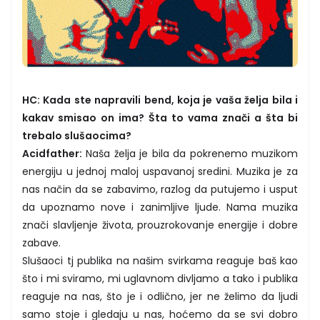
HC: Kada ste napravili bend, koja je vaša želja bila i
kakav smisao on ima? Šta to vama znači a šta bi
trebalo slušaocima?
Acidfather:
Naša želja je bila da pokrenemo muzikom
energiju u jednoj maloj uspavanoj sredini. Muzika je za
nas način da se zabavimo, razlog da putujemo i usput
da upoznamo nove i zanimljive ljude. Nama muzika
znači slavljenje života, prouzrokovanje energije i dobre
zabave.
Slušaoci tj publika na našim svirkama reaguje baš kao
što i mi sviramo, mi uglavnom divljamo a tako i publika
reaguje na nas, što je i odlično, jer ne želimo da ljudi
samo stoje i gledaju u nas, hoćemo da se svi dobro