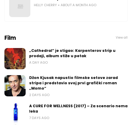
HELLY CHERRY
ABOUT A MONTH AGO
Film
View all
„Cathedral“ je stigao: Karpenterov strip u
prodaji, album stiže u petak
A DAY AGO
Džon Kjusak napustio filmske setove zarad
stripa i predstavio svoj prvi grafički roman
„Momo“
2 DAYS AGO
A CURE FOR WELLNESS (2017) – Za scenario nema
leka
7 DAYS AGO