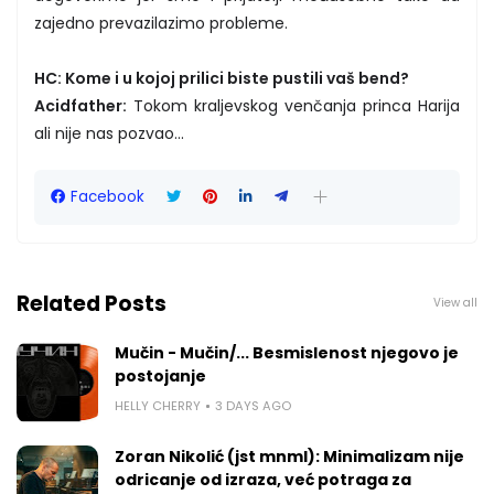
zajedno prevazilazimo probleme.
HC: Kome i u kojoj prilici biste pustili vaš bend?
Acidfather:
Tokom kraljevskog venčanja princa Harija
ali nije nas pozvao...
Facebook
Related Posts
View all
Mučin - Mučin/... Besmislenost njegovo je
postojanje
HELLY CHERRY
3 DAYS AGO
Zoran Nikolić (jst mnml): Minimalizam nije
odricanje od izraza, već potraga za