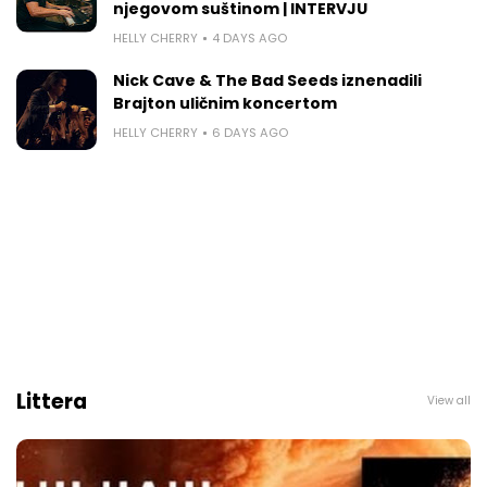
njegovom suštinom | INTERVJU
HELLY CHERRY
4 DAYS AGO
Nick Cave & The Bad Seeds iznenadili
Brajton uličnim koncertom
HELLY CHERRY
6 DAYS AGO
Littera
View all