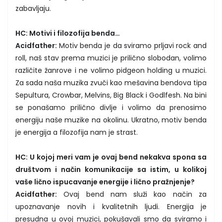
zabavljaju.
HC: Motivi i filozofija benda…
Acidfather:
Motiv benda je da sviramo prljavi rock and
roll, naš stav prema muzici je prilično slobodan, volimo
različite žanrove i ne volimo pidgeon holding u muzici.
Za sada naša muzika zvuči kao mešavina bendova tipa
Sepultura, Crowbar, Melvins, Big Black i Godlfesh. Na bini
se ponašamo prilično divlje i volimo da prenosimo
energiju naše muzike na okolinu. Ukratno, motiv benda
je energija a filozofija nam je strast.
HC: U kojoj meri vam je ovaj bend nekakva spona sa
društvom i način komunikacije sa istim, u kolikoj
vaše lično ispucavanje energije i lično pražnjenje?
Acidfather:
Ovaj bend nam služi kao način za
upoznavanje novih i kvalitetnih ljudi. Energija je
presudna u ovoj muzici, pokušavali smo da sviramo i