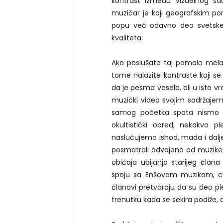
kontrast između vizuelnog sad
muzičar je koji geografskim por
popu već odavno deo svetske 
kvaliteta.
Ako poslušate taj pomalo melanho
tome nalazite kontraste koji se
da je pesma vesela, ali u isto v
muzički video svojim sadržaje
samog početka spota nismo si
okultistički obred, nekakvo p
naslućujemo ishod, mada i dal
posmatrali odvojeno od muzike, 
običaja ubijanja starijeg člana
spoju sa Enšovom muzikom, ceo
članovi pretvaraju da su deo p
trenutku kada se sekira podiže, 