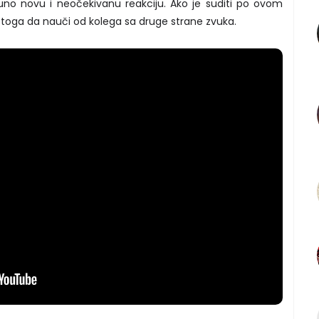
puno novu i neočekivanu reakciju. Ako je suditi po ovom
toga da nauči od kolega sa druge strane zvuka.