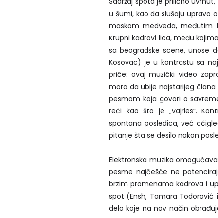
Sadržaj spota je prilično uvrnut
u šumi, kao da slušaju upravo 
maskom medveda, međutim to n
Krupni kadrovi lica, među kojim
sa beogradske scene, unose do
Kosovac) je u kontrastu sa na
priče: ovaj muzički video zapra
mora da ubije najstarijeg člana 
pesmom koja govori o savremeno
reči kao što je „vajrles“. Ko
spontana posledica, već očigledn
pitanje šta se desilo nakon posl
Elektronska muzika omogućava dr
pesme najčešće ne potenciraju
brzim promenama kadrova i upeča
spot (Ensh, Tamara Todorović i 
delo koje na nov način obrađuje