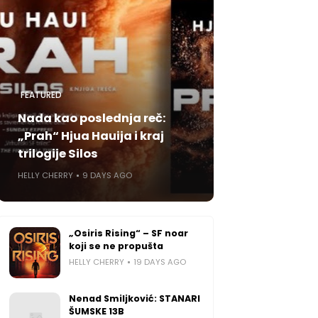
FEATURED
Nada kao poslednja reč:
„Prah“ Hjua Hauija i kraj
trilogije Silos
HELLY CHERRY
9 DAYS AGO
„Osiris Rising“ – SF noar
koji se ne propušta
HELLY CHERRY
19 DAYS AGO
Nenad Smiljković: STANARI
ŠUMSKE 13B