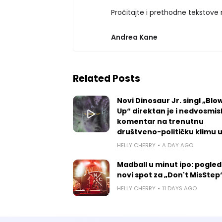
Pročitajte i prethodne tekstove n
Andrea Kane
Related Posts
Novi Dinosaur Jr. singl „Blow
Up“ direktan je i nedvosmis
komentar na trenutnu
društveno-političku klimu 
HELLY CHERRY
A DAY AGO
Madball u minut ipo: pogled
novi spot za „Don't MisStep
HELLY CHERRY
11 DAYS AGO