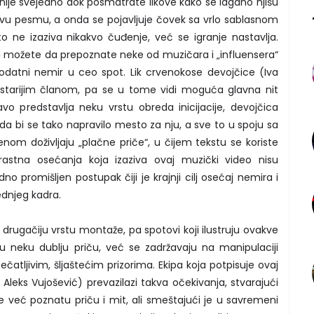
, nije svejedno dok posmatrate likove kako se lagano njišu
ovu pesmu, a onda se pojavljuje čovek sa vrlo sablasnom
e izaziva nikakvo čuđenje, već se igranje nastavlja.
a možete da prepoznate neke od muzičara i „influensera“
datni nemir u ceo spot. Lik crvenokose devojčice (Iva
jstarijim članom, pa se u tome vidi moguća glavna nit
vo predstavlja neku vrstu obreda inicijacije, devojčica
da bi se tako napravilo mesto za nju, a sve to u spoju sa
m doživljaju „plačne priče“, u čijem tekstu se koriste
ntrastna osećanja koja izaziva ovaj muzički video nisu
o promišljen postupak čiji je krajnji cilj osećaj nemira i
ednjeg kadra.
ugačiju vrstu montaže, pa spotovi koji ilustruju ovakve
 neku dublju priču, već se zadržavaju na manipulaciji
tljivim, šljaštećim prizorima. Ekipa koja potpisuje ovaj
Aleks Vujošević) prevazilazi takva očekivanja, stvarajući
 već poznatu priču i mit, ali smeštajući je u savremeni