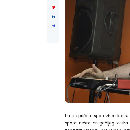
U nizu priča o spotovima koji su
spota nešto drugačijeg zvuka