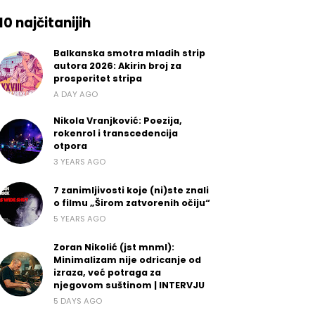
10 najčitanijih
Balkanska smotra mladih strip
autora 2026: Akirin broj za
prosperitet stripa
A DAY AGO
Nikola Vranjković: Poezija,
rokenrol i transcedencija
otpora
3 YEARS AGO
7 zanimljivosti koje (ni)ste znali
o filmu „Širom zatvorenih očiju“
5 YEARS AGO
Zoran Nikolić (jst mnml):
Minimalizam nije odricanje od
izraza, već potraga za
njegovom suštinom | INTERVJU
5 DAYS AGO