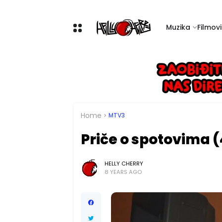
Muzika
Filmovi 
Home
MTV3
Priče o spotovima (
HELLY CHERRY
8 YEARS AGO