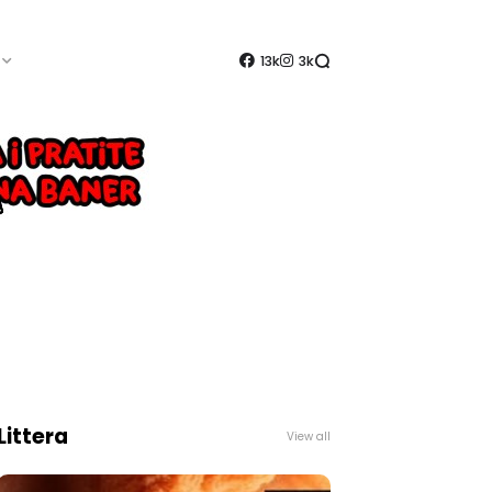
13k
3k
Littera
View all