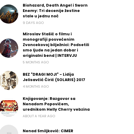
Biohazard, Death Angel i Sworn
Enemy: Tri decenije žestine
stale u jednu noć
9 DAYS AGO
Miroslav Stašić o filmu i
monografiji posvećenim
Zvoncekovoj bilježnici: Podsetili
smo ljude na jedan dobar i
originalni bend | INTERVJU
5 MONTHS AGO
BEZ "DRAGI MOJI" - Lidija
Jelisavčić Ćirić (SOLARIS) 2017
4 MONTHS AGO
Knjigovanje: Razgovor sa
Nenadom Popovićem,
urednikom Helly Cherry vebzina
ABOUT A YEAR AGO
Nenad Smiljković: CIMER