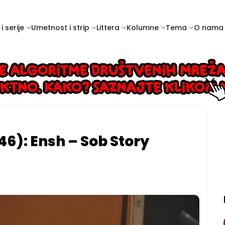
i serije
Umetnost i strip
Littera
Kolumne
Tema
O nama
46): Ensh – Sob Story