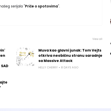
ašeg serijala "
Priče o spotovima
".
View all
in'
Muva kao glavni junak: Tom Vejts
len
otkriva neobičnu stranu saradnje
sa Massive Attack
u SAD
HELLY CHERRY
8 DAYS AGO
ajte
“