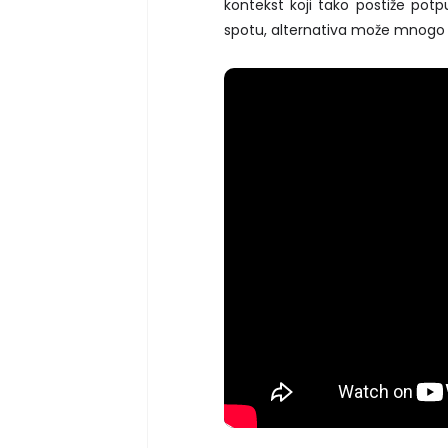
kontekst koji tako postiže pot
spotu, alternativa može mnogo 