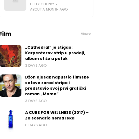
HELLY CHERRY
ABOUT A MONTH AGO
Film
View all
„Cathedral“ je stigao:
Karpenterov strip u prodaji,
album stiže u petak
3 DAYS AGO
Džon Kjusak napustio filmske
setove zarad stripa i
predstavio svoj prvi grafički
roman „Momo“
3 DAYS AGO
A CURE FOR WELLNESS (2017) –
Za scenario nema leka
8 DAYS AGO