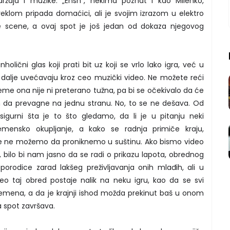
ržaja i muzike. „Ensh“, nekima poznat i kao Milenko,
eklom pripada domaćici, ali je svojim izrazom u elektro
scene, a ovaj spot je još jedan od dokaza njegovog
lični glas koji prati bit uz koji se vrlo lako igra, već u
 dalje uvećavaju kroz ceo muzički video. Ne možete reći
reme ona nije ni preterano tužna, pa bi se očekivalo da će
m da prevagne na jednu stranu. No, to se ne dešava. Od
gurni šta je to što gledamo, da li je u pitanju neki
lemensko okupljanje, a kako se radnja primiče kraju,
je ne možemo da proniknemo u suštinu. Ako bismo video
bilo bi nam jasno da se radi o prikazu lapota, obrednog
 porodice zarad lakšeg preživljavanja onih mlađih, ali u
 taj obred postaje nalik na neku igru, kao da se svi
lemena, a da je krajnji ishod možda prekinut baš u onom
a spot završava.