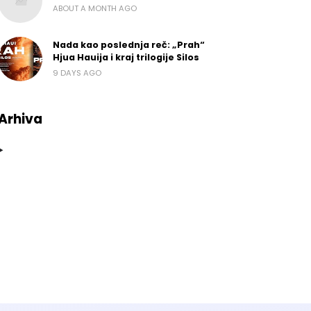
ABOUT A MONTH AGO
Nada kao poslednja reč: „Prah“
Hjua Hauija i kraj trilogije Silos
9 DAYS AGO
Arhiva