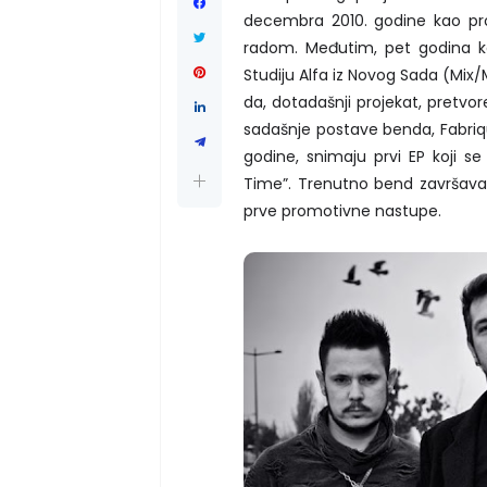
decembra 2010. godine kao proj
radom. Međutim, pet godina ka
Studiju Alfa iz Novog Sada (Mix
da, dotadašnji projekat, pretvo
sadašnje postave benda, Fabriqu
godine, snimaju prvi EP koji se
Time”. Trenutno bend završava
prve promotivne nastupe.