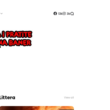
13k
3k
Littera
View all