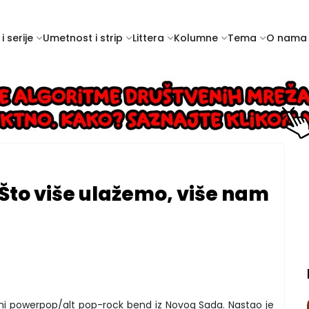
i serije
Umetnost i strip
Littera
Kolumne
Tema
O nama
Što više ulažemo, više nam
ani powerpop/alt pop-rock bend iz Novog Sada. Nastao je