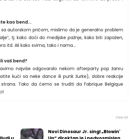
te kao bend...
je sa autorskom pričom, mislimo da je generalno problem
alje”, tj. kako doći do medijske pažnje, kako biti zapažen,
 itd. Ali kako svima, tako i nama...
ili vaš bend?
 pravimo najviše odgovaralo nekom afterparty pop žanru
atite kući sa neke dance ili punk žurke), dobre reakcije
h strana. Tako da ćemo se truditi da Fabrique Belgique
i!
View all
Novi Dinosaur Jr. singl „Blowin'
ljudi u
Up“ direktan je i nedvosmislen