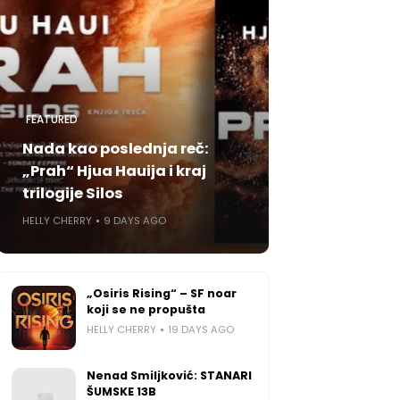
FEATURED
Nada kao poslednja reč:
„Prah“ Hjua Hauija i kraj
trilogije Silos
HELLY CHERRY
9 DAYS AGO
„Osiris Rising“ – SF noar
koji se ne propušta
HELLY CHERRY
19 DAYS AGO
Nenad Smiljković: STANARI
ŠUMSKE 13B