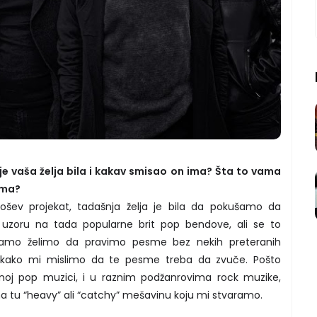
 je vaša želja bila i kakav smisao on ima? Šta to vama
ima?
ošev projekat, tadašnja želja je bila da pokušamo da
zoru na tada popularne brit pop bendove, ali se to
amo želimo da pravimo pesme bez nekih preteranih
o kako mi mislimo da te pesme treba da zvuče. Pošto
rnoj pop muzici, i u raznim podžanrovima rock muzike,
na tu “heavy” ali “catchy” mešavinu koju mi stvaramo.