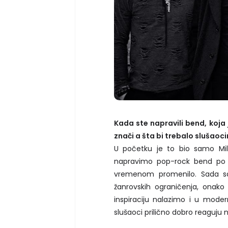
Kada ste napravili bend, koja
znači a šta bi trebalo slušaoc
U početku je to bio samo Mil
napravimo pop-rock bend po u
vremenom promenilo. Sada s
žanrovskih ograničenja, onak
inspiraciju nalazimo i u mode
slušaoci prilično dobro reaguju 