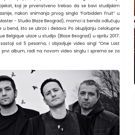
ekat, koji je prvenstveno trebao da se bavi studijskim
snije, nakon snimanja prvog singla “Forbidden Fruit” u
/Master - Studio Blaze Beograd), momci iz benda odlučuju
re u bend, što se ubrzo i dešava. Po okupljanju celokupne
e Belgique ulaze u studijo (Blaze Beograd) u aprilu 2017.
 sastoji od 5 pesama, i objavljuje video singl “One Last
 prvi album, radi na novom video singlu i sprema se za