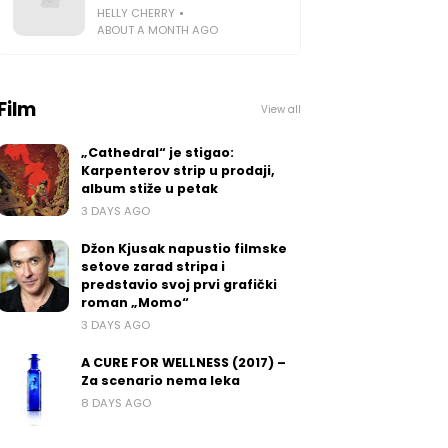
HELLY CHERRY
ABOUT A MONTH AGO
Film
View all
„Cathedral“ je stigao:
Karpenterov strip u prodaji,
album stiže u petak
3 DAYS AGO
Džon Kjusak napustio filmske
setove zarad stripa i
predstavio svoj prvi grafički
roman „Momo“
3 DAYS AGO
A CURE FOR WELLNESS (2017) –
Za scenario nema leka
8 DAYS AGO