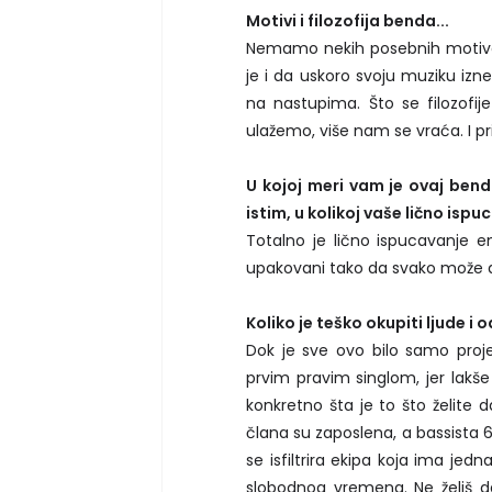
Motivi i filozofija benda...
Nemamo nekih posebnih motiva,
je i da uskoro svoju muziku izne
na nastupima. Što se filozofij
ulažemo, više nam se vraća. I p
U kojoj meri vam je ovaj ben
istim, u kolikoj vaše lično ispu
Totalno je lično ispucavanje ene
upakovani tako da svako može d
Koliko je teško okupiti ljude i 
Dok je sve ovo bilo samo proje
prvim pravim singlom, jer lakše 
konkretno šta je to što želite 
člana su zaposlena, a bassista 
se isfiltrira ekipa koja ima jed
slobodnog vremena. Ne želiš d