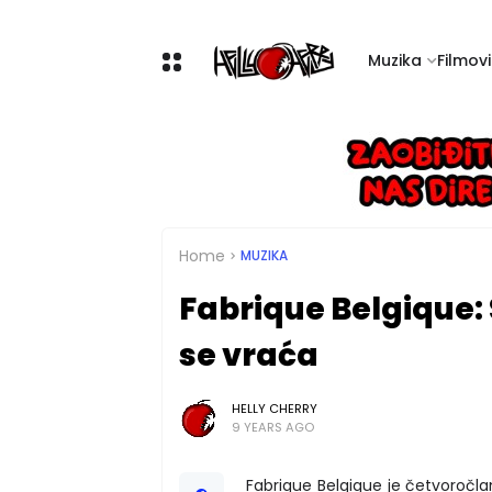
Muzika
Filmovi 
Home
MUZIKA
Fabrique Belgique: 
se vraća
HELLY CHERRY
9 YEARS AGO
Fabrique Belgique je četvoročl