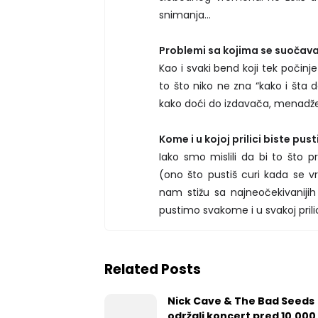
snimanja...
Problemi sa kojima se suočava
Kao i svaki bend koji tek počin
to što niko ne zna “kako i šta d
kako doći do izdavača, menadžera
Kome i u kojoj prilici biste pust
Iako smo mislili da bi to što
(ono što pustiš curi kada se vr
nam stižu sa najneočekivaniji
pustimo svakome i u svakoj prilic
Related Posts
Nick Cave & The Bad Seeds
održali koncert pred 10.000 