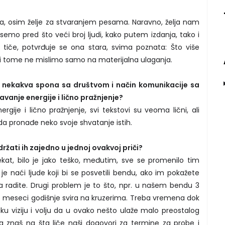
 osim želje za stvaranjem pesama. Naravno, želja nam
semo pred što veći broj ljudi, kako putem izdanja, tako i
e tiče, potvrđuje se ona stara, svima poznata: Što više
ri tome ne mislimo samo na materijalna ulaganja.
d nekakva spona sa društvom i način komunikacije sa
cavanje energije i lično pražnjenje?
rgije i lično pražnjenje, svi tekstovi su veoma lični, ali
a pronađe neko svoje shvatanje istih.
održati ih zajedno u jednoj ovakvoj priči?
kat, bilo je jako teško, međutim, sve se promenilo tim
je naći ljude koji bi se posvetili bendu, ako im pokažete
da radite. Drugi problem je to što, npr. u našem bendu 3
6 meseci godišnje svira na kruzerima. Treba vremena dok
naku viziju i volju da u ovako nešto ulaže malo preostalog
a znaš na šta liče naši dogovori za termine za probe i