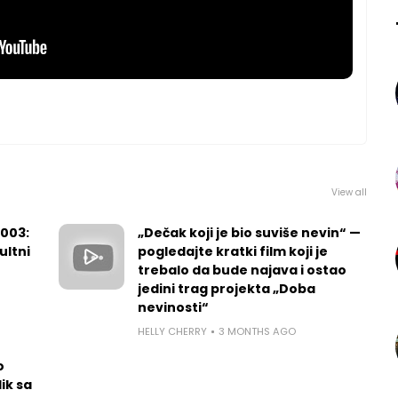
View all
2003:
„Dečak koji je bio suviše nevin“ —
ultni
pogledajte kratki film koji je
trebalo da bude najava i ostao
jedini trag projekta „Doba
nevinosti“
HELLY CHERRY
3 MONTHS AGO
o
ik sa