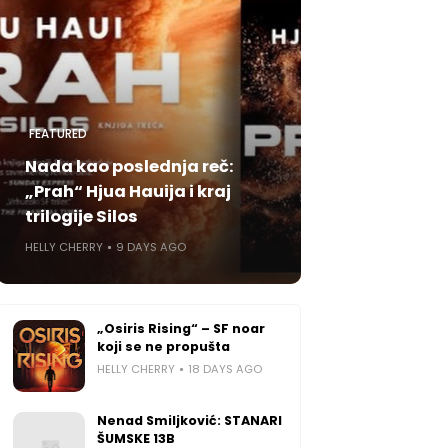
FEATURED
Nada kao poslednja reč:
„Prah“ Hjua Hauija i kraj
trilogije Silos
HELLY CHERRY
9 DAYS AGO
„Osiris Rising“ – SF noar
koji se ne propušta
HELLY CHERRY
18 DAYS AGO
Nenad Smiljković: STANARI
ŠUMSKE 13B