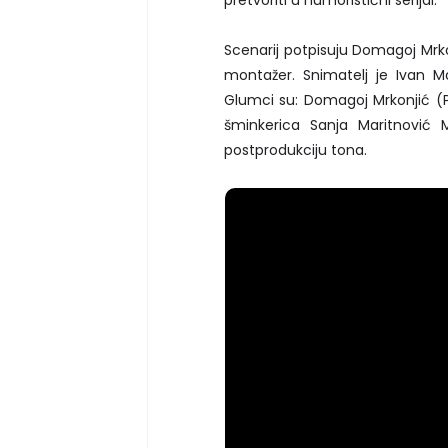
Scenarij potpisuju Domagoj Mrkon
montažer. Snimatelj je Ivan Maj
Glumci su: Domagoj Mrkonjić (Pe
šminkerica Sanja Maritnović 
postprodukciju tona.