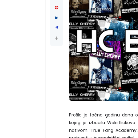
Prošlo je točno godinu dana o
kojeg je izbacila Weksflickov
nazivom ‘True Fang Academy’. 
pretvoriti u humoristični serijal.