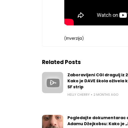
(
Inverzija
)
Related Posts
Zaboravljeni CGI dragulj iz 
Kako je DAVE škola oživela k
SF strip
HELLY CHERRY
2 MONTHS AGO
Pogledajte dokumentarac 
Adamu Džejkobsu: Kako je „l