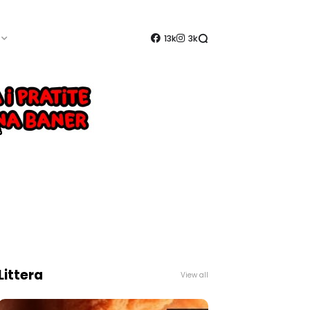
13k
3k
Littera
View all