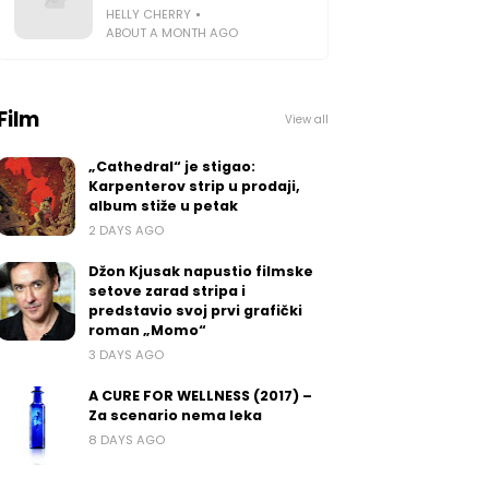
HELLY CHERRY
ABOUT A MONTH AGO
Film
View all
„Cathedral“ je stigao:
Karpenterov strip u prodaji,
album stiže u petak
2 DAYS AGO
Džon Kjusak napustio filmske
setove zarad stripa i
predstavio svoj prvi grafički
roman „Momo“
3 DAYS AGO
A CURE FOR WELLNESS (2017) –
Za scenario nema leka
8 DAYS AGO