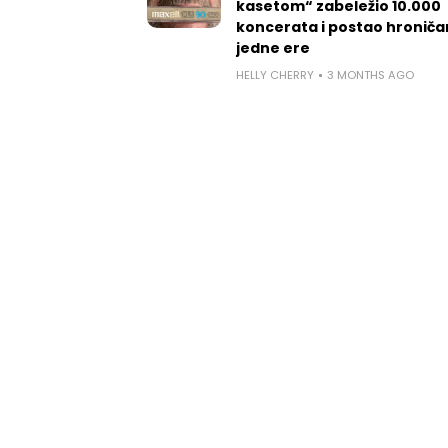
kasetom“ zabeležio 10.000
koncerata i postao hroniča
jedne ere
HELLY CHERRY
3 MONTHS AGO