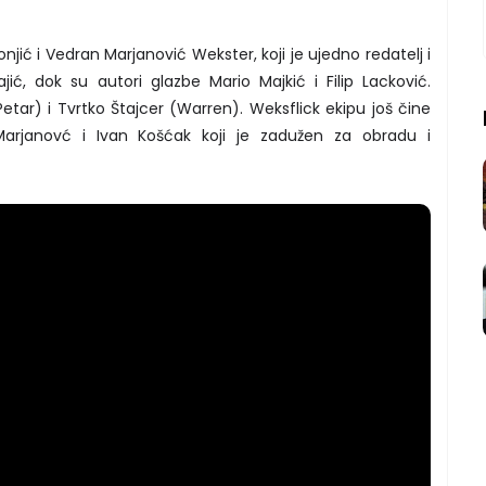
jić i Vedran Marjanović Wekster, koji je ujedno redatelj i
ić, dok su autori glazbe Mario Majkić i Filip Lacković.
tar) i Tvrtko Štajcer (Warren). Weksflick ekipu još čine
Marjanovć i Ivan Košćak koji je zadužen za obradu i