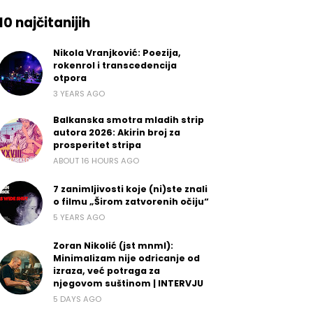
10 najčitanijih
Nikola Vranjković: Poezija,
rokenrol i transcedencija
otpora
3 YEARS AGO
Balkanska smotra mladih strip
autora 2026: Akirin broj za
prosperitet stripa
ABOUT 16 HOURS AGO
7 zanimljivosti koje (ni)ste znali
o filmu „Širom zatvorenih očiju“
5 YEARS AGO
Zoran Nikolić (jst mnml):
Minimalizam nije odricanje od
izraza, već potraga za
njegovom suštinom | INTERVJU
5 DAYS AGO