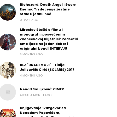
Biohazard, Death Angel i Sworn
Enemy: Tri decenije žestine
stale u jednu noć
9 DAYS AGO
Miroslav Stašić o filmu i
monografiji posvećenim
Zvoncekovoj bilježnici: Podsetili
smo ljude na jedan dobar i
originalni bend | INTERVJU
5 MONTHS AGO
BEZ "DRAGI MOJI" - Lidija
Jelisavčić Ćirić (SOLARIS) 2017
4 MONTHS AGO
Nenad Smiljković: CIMER
ABOUT A MONTH AGO
Knjigovanje: Razgovor sa
Nenadom Popovićem,