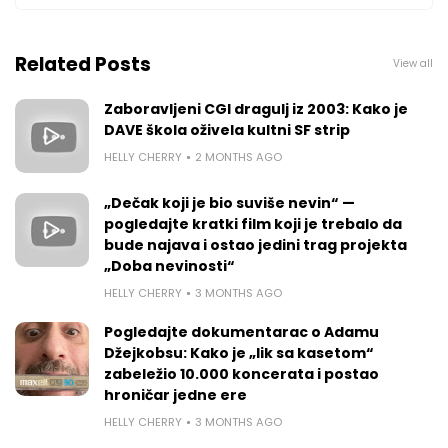
Related Posts
View all
Zaboravljeni CGI dragulj iz 2003: Kako je
DAVE škola oživela kultni SF strip
HELLY CHERRY
2 MONTHS AGO
„Dečak koji je bio suviše nevin“ —
pogledajte kratki film koji je trebalo da
bude najava i ostao jedini trag projekta
„Doba nevinosti“
HELLY CHERRY
3 MONTHS AGO
Pogledajte dokumentarac o Adamu
Džejkobsu: Kako je „lik sa kasetom“
zabeležio 10.000 koncerata i postao
hroničar jedne ere
HELLY CHERRY
3 MONTHS AGO