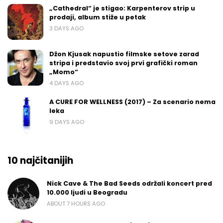
„Cathedral“ je stigao: Karpenterov strip u
prodaji, album stiže u petak
3 DAYS AGO
Džon Kjusak napustio filmske setove zarad
stripa i predstavio svoj prvi grafički roman
„Momo“
4 DAYS AGO
A CURE FOR WELLNESS (2017) – Za scenario nema
leka
9 DAYS AGO
10 najčitanijih
Nick Cave & The Bad Seeds održali koncert pred
10.000 ljudi u Beogradu
ABOUT 7 HOURS AGO