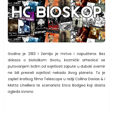
Godina je 2183 i Zemlja je mrtva i napuštena. Bez
dokaza o biološkom životu, kozmički arheolozi se
putovanjem bržim od svjetlosti zapute u duboki svemir
ne bili presreli svjetlost nekada živog planeta. To je
zaplet kratkog filma Telescope u režiji Collina Davias & i
Matta Litwillera te scenarista Erica Bodgea koji doista
izgleda izvrsno.