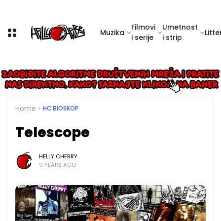
Filmovi
Umetnost
Muzika
Litte
i serije
i strip
Home
HC BIOSKOP
Telescope
HELLY CHERRY
9 YEARS AGO