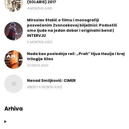
(SOLARIS) 2017
4 MONTHS AGO
Miroslav Stašić o filmu i monografiji
posvećenim Zvoncekovoj bilježnici: Podsetili
smo ljude na jedan dobar i originalni bend |
INTERVJU
5 MONTHS AGO
Nada kao poslednja reč: „Prah“ Hjua Hauija i kraj
trilogije Silos
10 DAYS AGO
Nenad Smiljković: CIMER
ABOUT A MONTH AGO
Arhiva