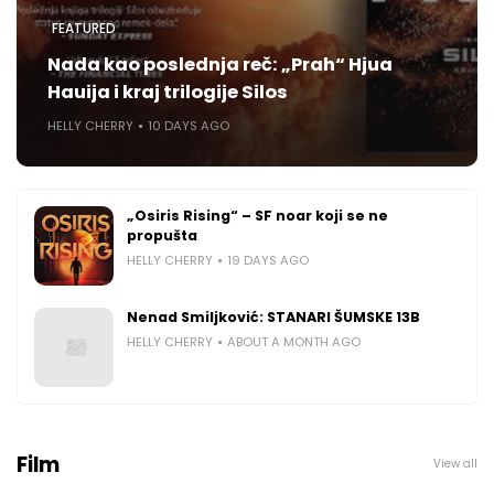
FEATURED
Nada kao poslednja reč: „Prah“ Hjua
Hauija i kraj trilogije Silos
HELLY CHERRY
10 DAYS AGO
„Osiris Rising“ – SF noar koji se ne
propušta
HELLY CHERRY
19 DAYS AGO
Nenad Smiljković: STANARI ŠUMSKE 13B
HELLY CHERRY
ABOUT A MONTH AGO
Film
View all