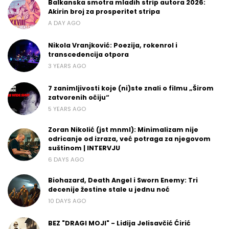
Balkanska smotra mladih strip autora 2026:
Akirin broj za prosperitet stripa
A DAY AGO
Nikola Vranjković: Poezija, rokenrol i
transcedencija otpora
3 YEARS AGO
7 zanimljivosti koje (ni)ste znali o filmu „Širom
zatvorenih očiju“
5 YEARS AGO
Zoran Nikolić (jst mnml): Minimalizam nije
odricanje od izraza, već potraga za njegovom
suštinom | INTERVJU
6 DAYS AGO
Biohazard, Death Angel i Sworn Enemy: Tri
decenije žestine stale u jednu noć
10 DAYS AGO
BEZ "DRAGI MOJI" - Lidija Jelisavčić Ćirić