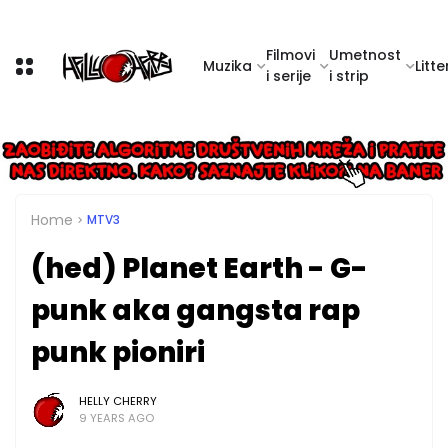
Filmovi
Umetnost
Muzika
Litte
i serije
i strip
Home
MTV3
(hed) Planet Earth - G-
punk aka gangsta rap
punk pioniri
HELLY CHERRY
9 YEARS AGO