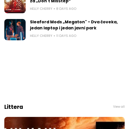
za „Don't MisStep“
HELLY CHERRY
8 DAYS AGO
Sleaford Mods „Megaton" - Dva čoveka,
jedan laptop i jedan javni park
HELLY CHERRY
11 DAYS AGO
Littera
View all