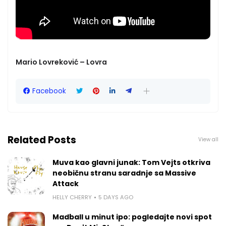
Mario Lovreković – Lovra
Facebook
Related Posts
View all
Muva kao glavni junak: Tom Vejts otkriva
neobičnu stranu saradnje sa Massive
Attack
HELLY CHERRY
5 DAYS AGO
Madball u minut ipo: pogledajte novi spot