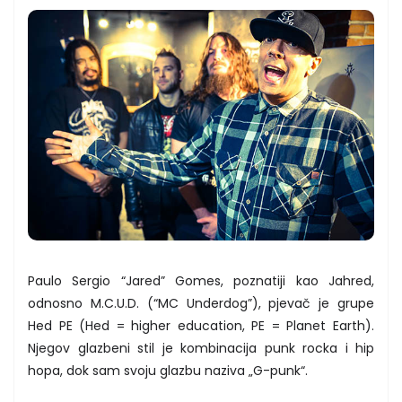
Paulo Sergio “Jared” Gomes, poznatiji kao Jahred,
odnosno M.C.U.D. (“MC Underdog”), pjevač je grupe
Hed PE (Hed = higher education, PE = Planet Earth).
Njegov glazbeni stil je kombinacija punk rocka i hip
hopa, dok sam svoju glazbu naziva „G-punk“.