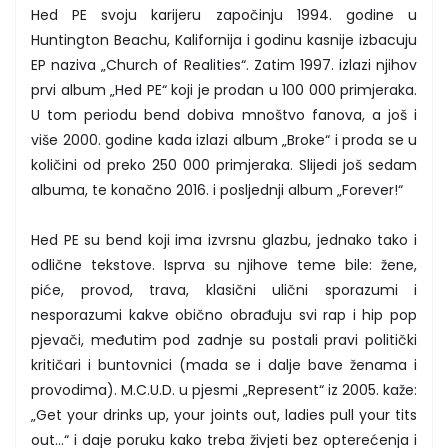
Hed PE svoju karijeru započinju 1994. godine u
Huntington Beachu, Kalifornija i godinu kasnije izbacuju
EP naziva „Church of Realities“. Zatim 1997. izlazi njihov
prvi album „Hed PE“ koji je prodan u 100 000 primjeraka.
U tom periodu bend dobiva mnoštvo fanova, a još i
više 2000. godine kada izlazi album „Broke“ i proda se u
količini od preko 250 000 primjeraka. Slijedi još sedam
albuma, te konačno 2016. i posljednji album „Forever!“
Hed PE su bend koji ima izvrsnu glazbu, jednako tako i
odlične tekstove. Isprva su njihove teme bile: žene,
piće, provod, trava, klasični ulični sporazumi i
nesporazumi kakve obično obrađuju svi rap i hip pop
pjevači, međutim pod zadnje su postali pravi politički
kritičari i buntovnici (mada se i dalje bave ženama i
provodima). M.C.U.D. u pjesmi „Represent“ iz 2005. kaže:
„Get your drinks up, your joints out, ladies pull your tits
out…“ i daje poruku kako treba živjeti bez opterećenja i