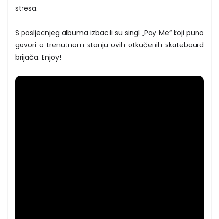
stresa.
S posljednjeg albuma izbacili su singl „Pay Me“ koji puno
govori o trenutnom stanju ovih otkačenih skateboard
brijača. Enjoy!