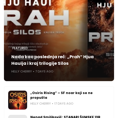
FEATURED
Nada kao poslednja reč: „Prah“ Hjua
Hauija i kraj trilogije Silos
HELLY CHERRY
7 DAYS AGO
„Osiris Rising“ – SF noar koji se ne
propušta
HELLY CHERRY
17 DAYS AGO
Nenad Smiljković: STANARI ŠUMSKE 13B