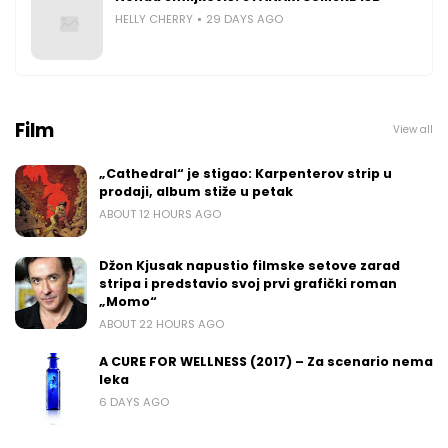
HELLY CHERRY
29 DAYS AGO
Film
View all
„Cathedral“ je stigao: Karpenterov strip u
prodaji, album stiže u petak
ABOUT 12 HOURS AGO
Džon Kjusak napustio filmske setove zarad
stripa i predstavio svoj prvi grafički roman
„Momo“
ABOUT 22 HOURS AGO
A CURE FOR WELLNESS (2017) – Za scenario nema
leka
6 DAYS AGO