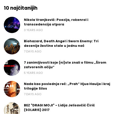
10 najčitanijih
Nikola Vranjković: Poezija, rokenrol i
transcedencija otpora
3 YEARS AGO
Biohazard, Death Angel i Sworn Enemy: Tri
decenije žestine stale u jednu noć
7 DAYS AGO
7 zanimljivosti koje (ni)ste znali o filmu „Širom
zatvorenih očiju“
5 YEARS AGO
Nada kao poslednja reč: „Prah“ Hjua Hauija i kraj
trilogije Silos
7 DAYS AGO
BEZ "DRAGI MOJI" - Lidija Jelisavčić Ćirić
(SOLARIS) 2017