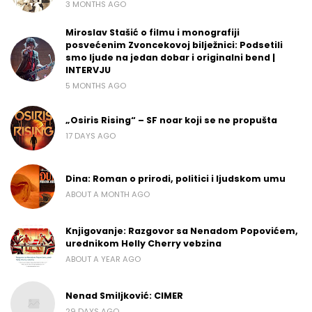
3 MONTHS AGO
Miroslav Stašić o filmu i monografiji
posvećenim Zvoncekovoj bilježnici: Podsetili
smo ljude na jedan dobar i originalni bend |
INTERVJU
5 MONTHS AGO
„Osiris Rising“ – SF noar koji se ne propušta
17 DAYS AGO
Dina: Roman o prirodi, politici i ljudskom umu
ABOUT A MONTH AGO
Knjigovanje: Razgovor sa Nenadom Popovićem,
urednikom Helly Cherry vebzina
ABOUT A YEAR AGO
Nenad Smiljković: CIMER
29 DAYS AGO