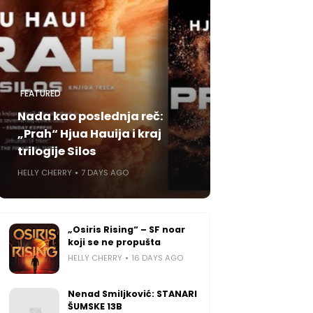
FEATURED
Nada kao poslednja reč:
„Prah“ Hjua Hauija i kraj
trilogije Silos
HELLY CHERRY
7 DAYS AGO
„Osiris Rising“ – SF noar
koji se ne propušta
HELLY CHERRY
16 DAYS AGO
Nenad Smiljković: STANARI
ŠUMSKE 13B