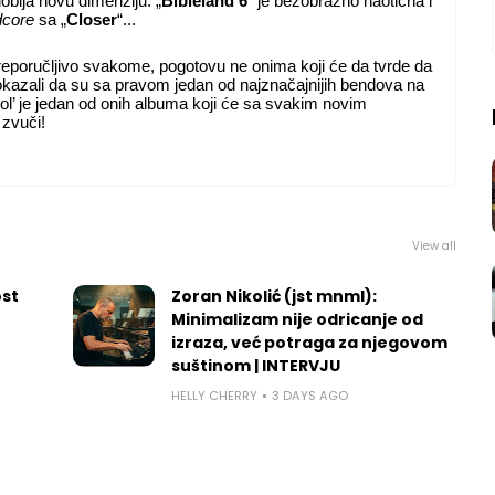
dobija novu dimenziju. „
Bibleland 6
“ je bezobrazno haotična i
dcore
sa „
Closer
“...
 preporučljivo svakome, pogotovu ne onima koji će da tvrde da
okazali da su sa pravom jedan od najznačajnijih bendova na
rol’ je jedan od onih albuma koji će sa svakim novim
 zvuči!
View all
ost
Zoran Nikolić (jst mnml):
Minimalizam nije odricanje od
izraza, već potraga za njegovom
suštinom | INTERVJU
HELLY CHERRY
3 DAYS AGO