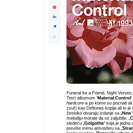
Funeral for a Friend, Night Verses, 
Treći albumom ’
Material Control
’
hardcore
-a po kome su poznati ali 
zvuči kao Deftones kopija ali to j
žestoko otvaraju izdanje sa „
New 
melodiju morate da se zaljubite. „
C
sledeću „
Golgotha
“ koja je jedna
previše mirnu atmosferu sa „
Stra