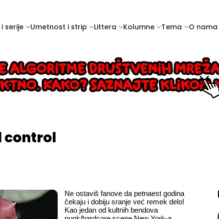
i serije
Umetnost i strip
Littera
Kolumne
Tema
O nama
 control
Ne ostaviš fanove da petnaest godina
čekaju i dobiju sranje već remek delo!
Kao jedan od kultnih bendova
punk/hardcore scene New York-a