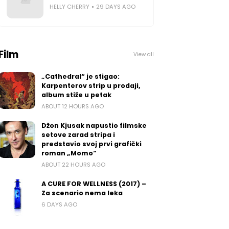
HELLY CHERRY
29 DAYS AGO
Film
View all
„Cathedral“ je stigao:
Karpenterov strip u prodaji,
album stiže u petak
ABOUT 12 HOURS AGO
Džon Kjusak napustio filmske
setove zarad stripa i
predstavio svoj prvi grafički
roman „Momo“
ABOUT 22 HOURS AGO
A CURE FOR WELLNESS (2017) –
Za scenario nema leka
6 DAYS AGO