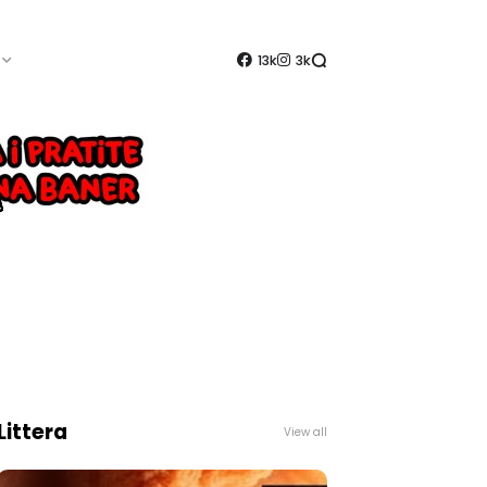
13k
3k
Littera
View all