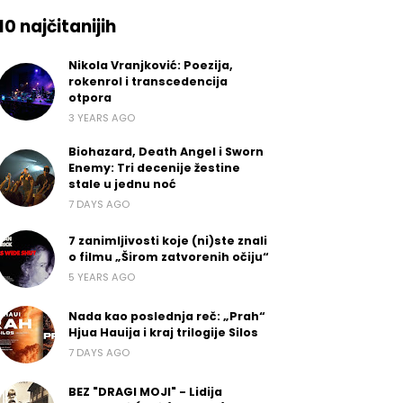
10 najčitanijih
Nikola Vranjković: Poezija,
rokenrol i transcedencija
otpora
3 YEARS AGO
Biohazard, Death Angel i Sworn
Enemy: Tri decenije žestine
stale u jednu noć
7 DAYS AGO
7 zanimljivosti koje (ni)ste znali
o filmu „Širom zatvorenih očiju“
5 YEARS AGO
Nada kao poslednja reč: „Prah“
Hjua Hauija i kraj trilogije Silos
7 DAYS AGO
BEZ "DRAGI MOJI" - Lidija