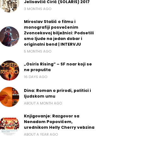
Jelisavčić Ćirić (SOLARIS) 2017
3 MONTHS AGO
Miroslav Stašić o filmu i
monografiji posvećenim
Zvoncekovoj bilježnici: Podsetili
smo ljude na jedan dobar i
originalni bend | INTERVJU
5 MONTHS AGO
„Osiris Rising“ – SF noar koji se
ne propušta
16 DAYS AGO
Dina: Roman o prirodi, politici i
ljudskom umu
ABOUT A MONTH AGO
Knjigovanje: Razgovor sa
Nenadom Popovićem,
urednikom Helly Cherry vebzina
ABOUT A YEAR AGO