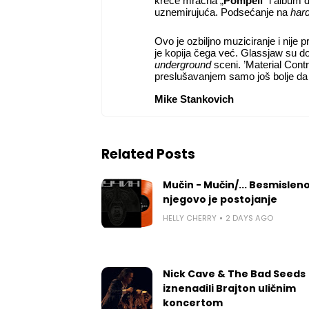
kreće mračna „
Pompeii
“ i album 
uznemirujuća. Podsećanje na
har
Ovo je ozbiljno muziciranje i nije
je kopija čega već. Glassjaw su d
underground
sceni. ’Material Cont
preslušavanjem samo još bolje da
Mike Stankovich
Related Posts
Mučin - Mučin/... Besmislen
njegovo je postojanje
HELLY CHERRY
2 DAYS AGO
Nick Cave & The Bad Seeds
iznenadili Brajton uličnim
koncertom