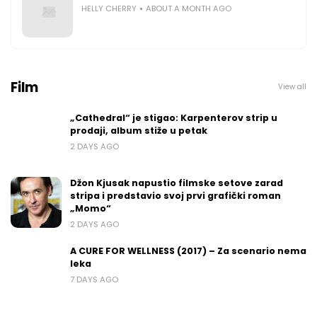
HELLY CHERRY
ABOUT A MONTH AGO
Film
View all
„Cathedral“ je stigao: Karpenterov strip u
prodaji, album stiže u petak
2 DAYS AGO
Džon Kjusak napustio filmske setove zarad
stripa i predstavio svoj prvi grafički roman
„Momo“
2 DAYS AGO
A CURE FOR WELLNESS (2017) – Za scenario nema
leka
7 DAYS AGO