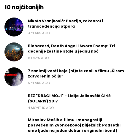
10 najčitanijih
Nikola Vranjković: Poezija, rokenrol i
transcedencija otpora
3 YEARS AGO
Biohazard, Death Angel i Sworn Enemy: Tri
decenije žestine stale u jednu noć
8 DAYS AGO
7 zanimljivosti koje (ni)ste znali o filmu „Širom
zatvorenih očiju“
5 YEARS AGO
BEZ "DRAGI MOJI" - Lidija Jelisavčić Ćirić
(SOLARIS) 2017
4 MONTHS AGO
Miroslav Stašić o filmu i monografiji
posvećenim Zvoncekovoj bilježnici: Podsetili
smo ljude na jedan dobar i originalni bend |