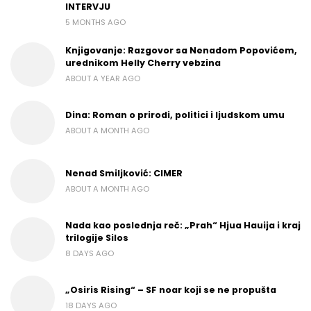
INTERVJU
5 MONTHS AGO
Knjigovanje: Razgovor sa Nenadom Popovićem,
urednikom Helly Cherry vebzina
ABOUT A YEAR AGO
Dina: Roman o prirodi, politici i ljudskom umu
ABOUT A MONTH AGO
Nenad Smiljković: CIMER
ABOUT A MONTH AGO
Nada kao poslednja reč: „Prah“ Hjua Hauija i kraj
trilogije Silos
8 DAYS AGO
„Osiris Rising“ – SF noar koji se ne propušta
18 DAYS AGO