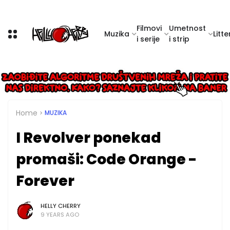
Filmovi
Umetnost
Muzika
Litte
i serije
i strip
Home
MUZIKA
I Revolver ponekad
promaši: Code Orange -
Forever
HELLY CHERRY
9 YEARS AGO