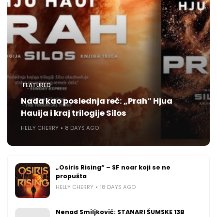
FEATURED
Nada kao poslednja reč: „Prah“ Hjua
Hauija i kraj trilogije Silos
HELLY CHERRY
8 DAYS AGO
„Osiris Rising“ – SF noar koji se ne
propušta
HELLY CHERRY
18 DAYS AGO
Nenad Smiljković: STANARI ŠUMSKE 13B