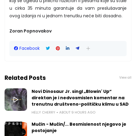
koji se ogleda u prilično različitih 11 pesama koje su stale
u cirka 35 minuta garantuje da vam preslušavanje
ovog izdanja ni u jednom trenutku neće biti dosadno.
Zoran Popnovakov
Facebook
Related Posts
View all
Novi Dinosaur Jr. singl „Blowin' Up“
direktan je i nedvosmislen komentar na
trenutnu društveno-političku klimu u SAD
HELLY CHERRY
ABOUT 9 HOURS AGO
Mučin - Mučin/... Besmislenost njegovo je
postojanje