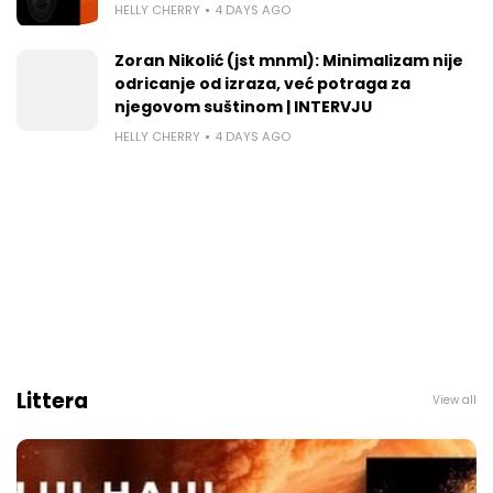
HELLY CHERRY
4 DAYS AGO
Zoran Nikolić (jst mnml): Minimalizam nije
odricanje od izraza, već potraga za
njegovom suštinom | INTERVJU
HELLY CHERRY
4 DAYS AGO
Littera
View all