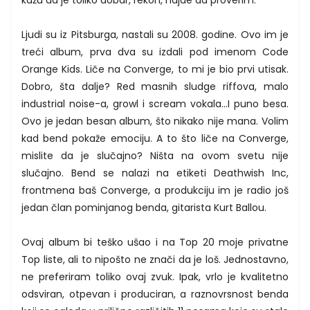
Ljudi su iz Pitsburga, nastali su 2008. godine. Ovo im je
treći album, prva dva su izdali pod imenom Code
Orange Kids. Liče na Converge, to mi je bio prvi utisak.
Dobro, šta dalje? Red masnih sludge riffova, malo
industrial noise-a, growl i scream vokala...I puno besa.
Ovo je jedan besan album, što nikako nije mana. Volim
kad bend pokaže emociju. A to što liče na Converge,
mislite da je slučajno? Ništa na ovom svetu nije
slučajno. Bend se nalazi na etiketi Deathwish Inc,
frontmena baš Converge, a produkciju im je radio još
jedan član pominjanog benda, gitarista Kurt Ballou.
Ovaj album bi teško ušao i na Top 20 moje privatne
Top liste, ali to nipošto ne znači da je loš. Jednostavno,
ne preferiram toliko ovaj zvuk. Ipak, vrlo je kvalitetno
odsviran, otpevan i produciran, a raznovrsnost benda