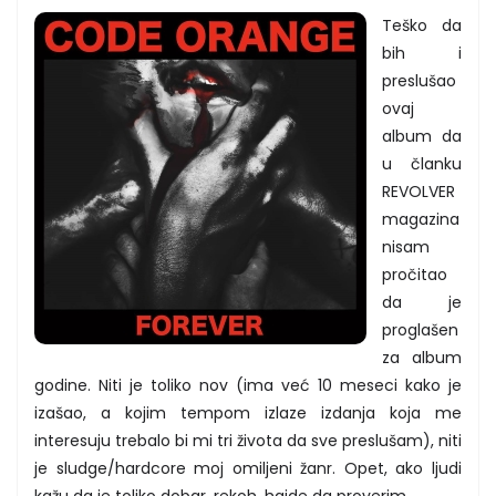
Teško da
bih i
preslušao
ovaj
album da
u članku
REVOLVER
magazina
nisam
pročitao
da je
proglašen
za album
godine. Niti je toliko nov (ima već 10 meseci kako je
izašao, a kojim tempom izlaze izdanja koja me
interesuju trebalo bi mi tri života da sve preslušam), niti
je sludge/hardcore moj omiljeni žanr. Opet, ako ljudi
kažu da je toliko dobar, rekoh, hajde da proverim.