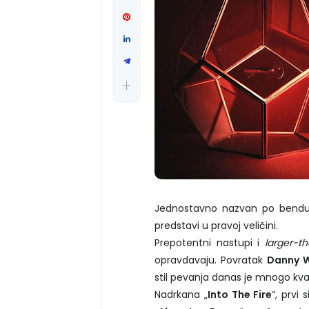
Jednostavno nazvan po bendu, 
predstavi u pravoj veličini.
Prepotentni nastupi i
larger-th
opravdavaju. Povratak
Danny 
stil pevanja danas je mnogo kvali
Nadrkana „
Into The Fire
“, prvi