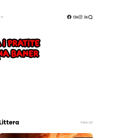
13k
3k
Littera
View all