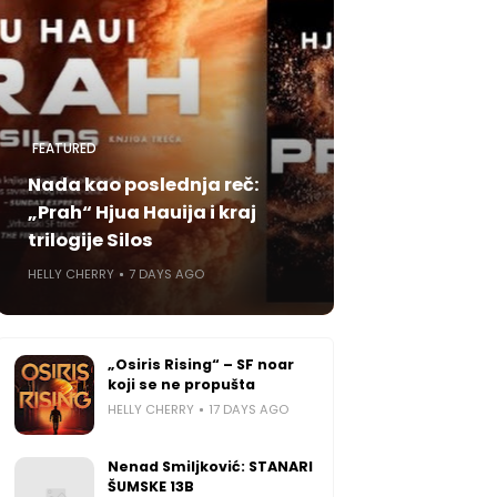
FEATURED
Nada kao poslednja reč:
„Prah“ Hjua Hauija i kraj
trilogije Silos
HELLY CHERRY
7 DAYS AGO
„Osiris Rising“ – SF noar
koji se ne propušta
HELLY CHERRY
17 DAYS AGO
Nenad Smiljković: STANARI
ŠUMSKE 13B