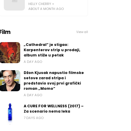
HELLY CHERRY
ABOUT A MONTH AGO
Film
View all
„Cathedral“ je stigao:
Karpenterov strip u prodaji,
album stiže u petak
A DAY AGO
Džon Kjusak napustio filmske
setove zarad stripa i
predstavio svoj prvi grafički
roman „Momo“
A DAY AGO
A CURE FOR WELLNESS (2017) –
Za scenario nema leka
7 DAYS AGO