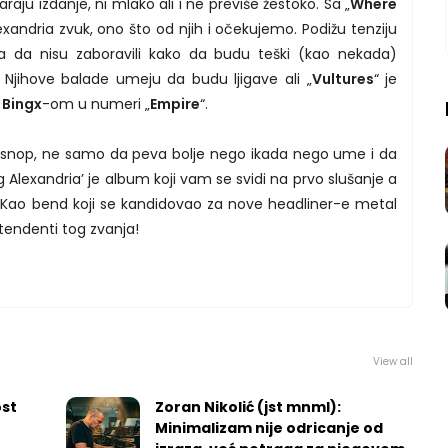
raju izdanje, ni mlako ali i ne previše žestoko. Sa „
Where
lexandria zvuk, ono što od njih i očekujemo. Podižu tenziju
a da nisu zaboravili kako da budu teški (kao nekada)
. Njihove balade umeju da budu ljigave ali „
Vultures
“ je
m
Bingx
-om u numeri „
Empire
“.
snop, ne samo da peva bolje nego ikada nego ume i da
ng Alexandria’ je album koji vam se svidi na prvo slušanje a
ji. Kao bend koji se kandidovao za nove headliner-e metal
etendenti tog zvanja!
View all
ost
Zoran Nikolić (jst mnml):
Minimalizam nije odricanje od