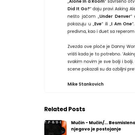
„
Alone In a Room
“ savršeno otva
Did It Go?
“ daju pravi Asking A
nešto jačom „
Under Denver
“ 
pokazuju u „
Eve
“ ili „
I Am One
“
predivna, kao i duet sa repero
Zvezda ove ploče je Danny Wor
vrišti kada je to potrebno. ’Aski
svakim novim je sve bolji i bol
scene pokazali su da ozbiljni pr
Mike Stankovich
Related Posts
Mučin - Mučin/... Besmislen
njegovo je postojanje