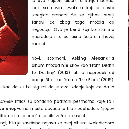
je ovo najbolji album u karijeri benda.
Ipak sa novim zvukom koji je dosta
ispeglan pronaći će se njihovi stariji
fanovi će zbog toga možda da
negoduju. Ovo je bend koji konstantno
napreduje i to se jasno čuje u njihovoj
muzici.
Novi, istoimeni,
Asking Alexandria
album možda nije sirov kao ’From Death
to Destiny’ (2013) ali je napredak od
onoga što smo čuli na ’The Black’ (2016).
kao da su bili sigurni da je ovo izdanje koje će da ih
an-life
imidž su konačno podržani pesmama koje to i
Worsnop
-a na mesto pevača je bio neophodan. Njegov
tetniji i to je ono što je bilo važno za uspeh.
 singl, bila je savršena najava za ovaj album. Melodičnom