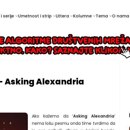
i serije
Umetnost i strip
Littera
Kolumne
Tema
O nama
- Asking Alexandria
Ako kažemo da ’
Asking Alexandria
’
nema lošu pesmu onda time tvrdimo da