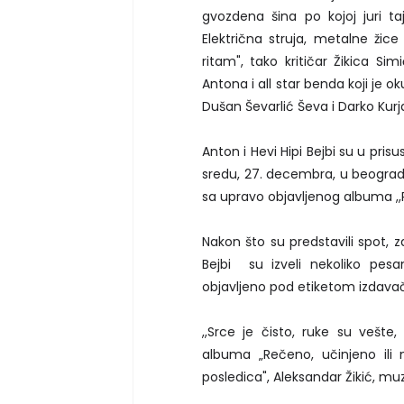
gvozdena šina po kojoj juri ta
Električna struja, metalne žice 
ritam", tako kritičar Žikica Si
Antona i all star benda koji je o
Dušan Ševarlić Ševa i Darko Kurj
Anton i Hevi Hipi Bejbi su u pris
sredu, 27. decembra, u beograds
sa upravo objavljenog albuma ,,Re
Nakon što su predstavili spot, za
Bejbi su izveli nekoliko pes
objavljeno pod etiketom izdava
,,Srce je čisto, ruke su vešte,
albuma „Rečeno, učinjeno ili 
posledica", Aleksandar Žikić, muzi