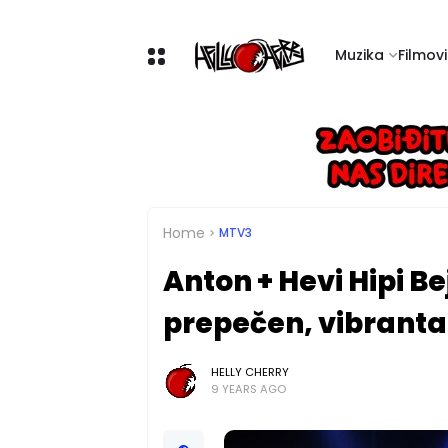
Muzika
Filmovi 
Home
MTV3
Anton + Hevi Hipi Bej
prepečen, vibranta
HELLY CHERRY
9 YEARS AGO