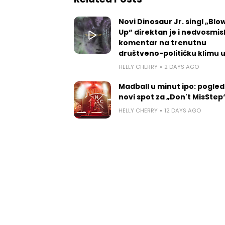
Novi Dinosaur Jr. singl „Blow
Up“ direktan je i nedvosmis
komentar na trenutnu
društveno-političku klimu 
HELLY CHERRY
2 DAYS AGO
Madball u minut ipo: pogled
novi spot za „Don't MisStep
HELLY CHERRY
12 DAYS AGO