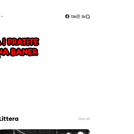
13k
3k
Littera
View all