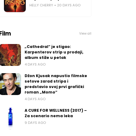
HELLY CHERRY
20 DAYS AGO
Film
View all
„Cathedral“ je stigao:
Karpenterov strip u prodaji,
album stiže u petak
4 DAYS AGO
Džon Kjusak napustio filmske
setove zarad stripa i
predstavio svoj prvi grafički
roman „Momo“
4 DAYS AGO
A CURE FOR WELLNESS (2017) –
Za scenario nema leka
9 DAYS AGO