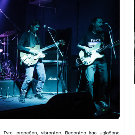
k. Tvrd, prepečen, vibrantan. Elegantna kao uglačana