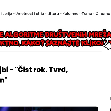
i serije
Umetnost i strip
Littera
Kolumne
Tema
O nama
bi - "Čist rok. Tvrd,
n"