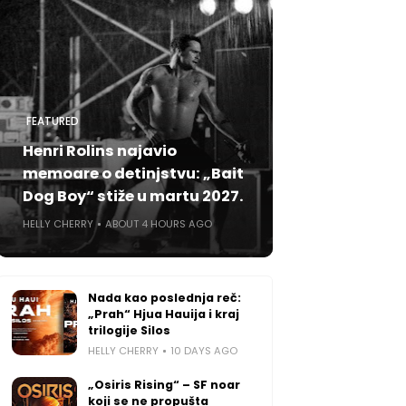
FEATURED
Henri Rolins najavio
memoare o detinjstvu: „Bait
Dog Boy“ stiže u martu 2027.
HELLY CHERRY
ABOUT 4 HOURS AGO
Nada kao poslednja reč:
„Prah“ Hjua Hauija i kraj
trilogije Silos
HELLY CHERRY
10 DAYS AGO
„Osiris Rising“ – SF noar
koji se ne propušta