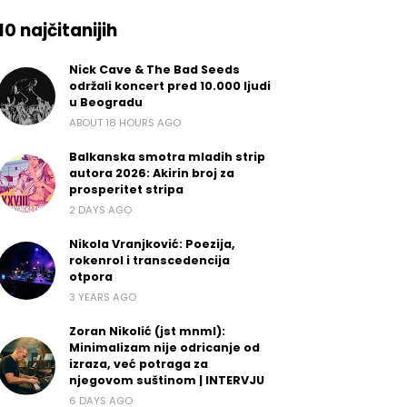
10 najčitanijih
Nick Cave & The Bad Seeds
održali koncert pred 10.000 ljudi
u Beogradu
ABOUT 18 HOURS AGO
Balkanska smotra mladih strip
autora 2026: Akirin broj za
prosperitet stripa
2 DAYS AGO
Nikola Vranjković: Poezija,
rokenrol i transcedencija
otpora
3 YEARS AGO
Zoran Nikolić (jst mnml):
Minimalizam nije odricanje od
izraza, već potraga za
njegovom suštinom | INTERVJU
6 DAYS AGO