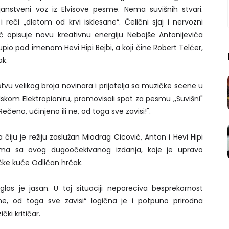
janstveni voz iz Elvisove pesme. Nema suvišnih stvari.
i reči „dletom od krvi isklesane“. Čelični sjaj i nervozni
mić opisuje novu kreativnu energiju Nebojše Antonijevića
kupio pod imenom Hevi Hipi Bejbi, a koji čine Robert Telčer,
ak.
ustvu velikog broja novinara i prijatelja sa muzičke scene u
kom Elektropioniru, promovisali spot za pesmu ,,Suvišni"
čeno, učinjeno ili ne, od toga sve zavisi!".
 čiju je režiju zaslužan Miodrag Cicović, Anton i Hevi Hipi
ama sa ovog dugoočekivanog izdanja, koje je upravo
čke kuće Odličan hrčak.
 glas je jasan. U toj situaciji neporeciva besprekornost
ne, od toga sve zavisi“ logična je i potpuno prirodna
čki kritičar.