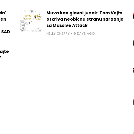
in'
Muva kao glavni junak: Tom Vejts
len
otkriva neobičnu stranu saradnje
sa Massive Attack
u SAD
HELLY CHERRY
9 DAYS AGO
ajte
“