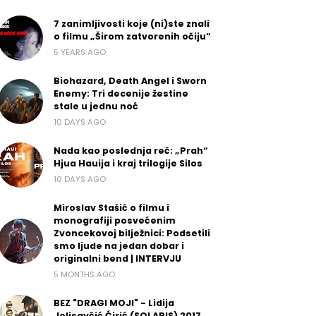
7 zanimljivosti koje (ni)ste znali
o filmu „Širom zatvorenih očiju“
5 YEARS AGO
Biohazard, Death Angel i Sworn
Enemy: Tri decenije žestine
stale u jednu noć
10 DAYS AGO
Nada kao poslednja reč: „Prah“
Hjua Hauija i kraj trilogije Silos
10 DAYS AGO
Miroslav Stašić o filmu i
monografiji posvećenim
Zvoncekovoj bilježnici: Podsetili
smo ljude na jedan dobar i
originalni bend | INTERVJU
5 MONTHS AGO
BEZ "DRAGI MOJI" - Lidija
Jelisavčić Ćirić (SOLARIS) 2017