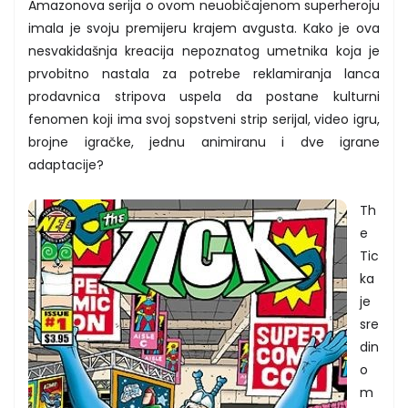
Amazonova serija o ovom neuobičajenom superheroju
imala je svoju premijeru krajem avgusta. Kako je ova
nesvakidašnja kreacija nepoznatog umetnika koja je
prvobitno nastala za potrebe reklamiranja lanca
prodavnica stripova uspela da postane kulturni
fenomen koji ima svoj sopstveni strip serijal, video igru,
brojne igračke, jednu animiranu i dve igrane
adaptacije?
Th
e
Tic
ka
je
sre
din
o
m