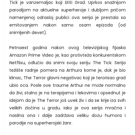
Tick je vanzemaljac koji štiti Grad. Uprkos snažnijom
parodijom na aktuelne superheroje i dubljom pričom
namenjenoj odrasloj publici ova serija je prestala sa
emitovanjem nakon samo osam epizoda (od
snimljenih devet).
Petnaest godina nakon ovog televizijskog fijaska
Amazon Prime Video je, kao protivteža konkurentskom
Netflixu, odlučio da snimi svoju seriju The Tick. Serija
težište radnje pomera na Arthura kome je, dok je bio
klinac, The Terror glavni negativac koji je terorisao grad
ubio oca. Posle ove traume Arthur ne može normalno
da živi, stalno je na terapijama i lekovima i opsednut je
idejom da je The Terror još uvek živ i da se krije iza svih
velikih zločina u gradu. Iako je ova serija mračna i
nasilna ona i dalje zadržava veliku dozu humora i
parodije na superherojski žanr.