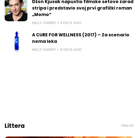
Džon Kjusak napustio filmske setove zarad
stripa i predstavio svoj prvi grafički roman
„Momo“
HELLY CHERRY
4 DAYS AGO
A CURE FOR WELLNESS (2017) – Za scenario
nema leka
HELLY CHERRY
9 DAYS AGO
Littera
View all