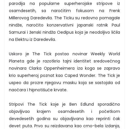
parodija na popularne superherojske stripove iz
osamdesetih, sa naročitim fokusom na Frenk
Millerovog Daredevila. The Ticku su redovno pomagale
nindže, naročito konzervativni japanski ratnik Paul
Samurai i ženski nindža Oedipus koja je neodoljivo ličila
na Elektru iz Daredevila.
Uskoro je The Tick postao novinar Weekly World
Planeta gde je razotkrio tajni identitet sredovečnog
novinara Clarka Oppenheimera iza koga se zapravo
krio superheroj poznat kao Caped Wonder. The Tick je
uspeo da prozre njegovu masku koja se sastojala od
naočara i hipnotišuće krvate.
Stripovi The Tick koje je Ben Edlund sporadično
objavljivao krajem osamdesetih i početkom
devedesetih godina su objavljivana kao reprinti čak
devet puta. Prvo su reizdavana kao crno-bela izdanja,