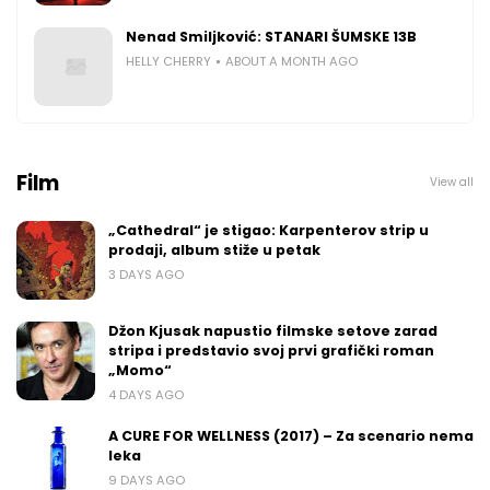
Nenad Smiljković: STANARI ŠUMSKE 13B
HELLY CHERRY
ABOUT A MONTH AGO
Film
View all
„Cathedral“ je stigao: Karpenterov strip u
prodaji, album stiže u petak
3 DAYS AGO
Džon Kjusak napustio filmske setove zarad
stripa i predstavio svoj prvi grafički roman
„Momo“
4 DAYS AGO
A CURE FOR WELLNESS (2017) – Za scenario nema
leka
9 DAYS AGO