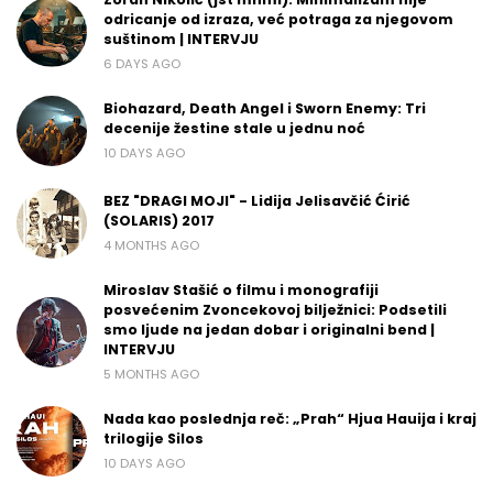
odricanje od izraza, već potraga za njegovom
suštinom | INTERVJU
6 DAYS AGO
Biohazard, Death Angel i Sworn Enemy: Tri
decenije žestine stale u jednu noć
10 DAYS AGO
BEZ "DRAGI MOJI" - Lidija Jelisavčić Ćirić
(SOLARIS) 2017
4 MONTHS AGO
Miroslav Stašić o filmu i monografiji
posvećenim Zvoncekovoj bilježnici: Podsetili
smo ljude na jedan dobar i originalni bend |
INTERVJU
5 MONTHS AGO
Nada kao poslednja reč: „Prah“ Hjua Hauija i kraj
trilogije Silos
10 DAYS AGO