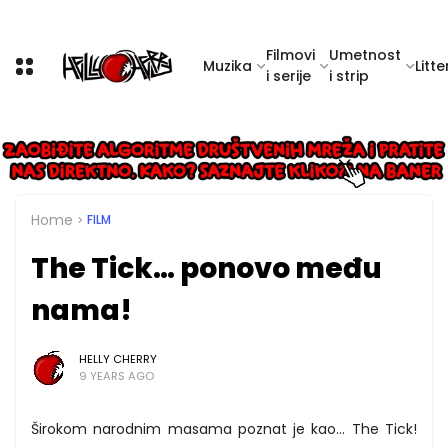
Filmovi
Umetnost
Muzika
Litte
i serije
i strip
Home
FILM
The Tick… ponovo među
nama!
HELLY CHERRY
9 YEARS AGO
Širokom narodnim masama poznat je kao… The Tick!