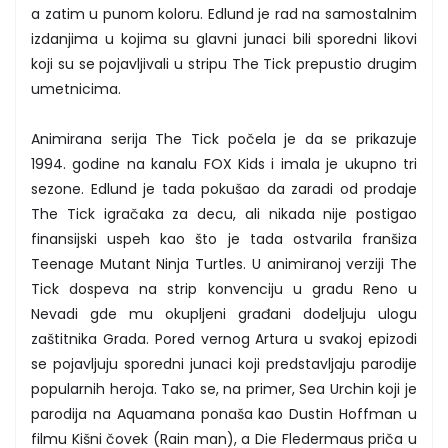
a zatim u punom koloru. Edlund je rad na samostalnim
izdanjima u kojima su glavni junaci bili sporedni likovi
koji su se pojavljivali u stripu The Tick prepustio drugim
umetnicima.
Animirana serija The Tick počela je da se prikazuje
1994. godine na kanalu FOX Kids i imala je ukupno tri
sezone. Edlund je tada pokušao da zaradi od prodaje
The Tick igračaka za decu, ali nikada nije postigao
finansijski uspeh kao što je tada ostvarila franšiza
Teenage Mutant Ninja Turtles. U animiranoj verziji The
Tick dospeva na strip konvenciju u gradu Reno u
Nevadi gde mu okupljeni građani dodeljuju ulogu
zaštitnika Grada. Pored vernog Artura u svakoj epizodi
se pojavljuju sporedni junaci koji predstavljaju parodije
popularnih heroja. Tako se, na primer, Sea Urchin koji je
parodija na Aquamana ponaša kao Dustin Hoffman u
filmu Kišni čovek (Rain man), a Die Fledermaus priča u