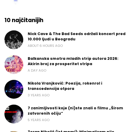
10 najčitanijih
Nick Cave & The Bad Seeds održali koncert pred
10.000 ljudi u Beogradu
ABOUT 6 HOURS AGO
Balkanska smotra mladih strip autora 2026:
Akirin broj za prosperitet stripa
A DAY AGO
Nikola Vranjković: Poezija, rokenrol i
transcedencija otpora
3 YEARS AGO
7 zanimljivosti koje (ni)ste znali o filmu „Širom
zatvorenih očiju“
5 YEARS AGO
Zoran Nikolić (jst mnml): Minimalizam nije