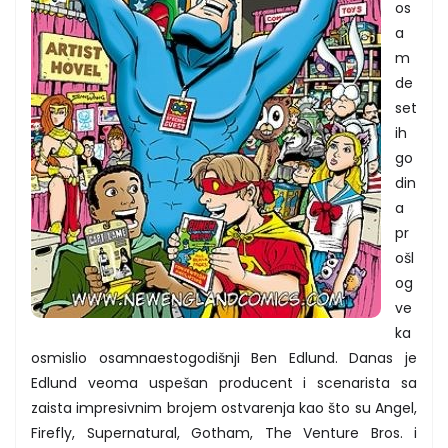
os
a
m
de
set
ih
go
din
a
pr
ošl
og
ve
ka
osmislio osamnaestogodišnji Ben Edlund. Danas je
Edlund veoma uspešan producent i scenarista sa
zaista impresivnim brojem ostvarenja kao što su Angel,
Firefly, Supernatural, Gotham, The Venture Bros. i