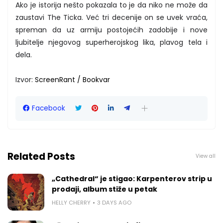
Ako je istorija nešto pokazala to je da niko ne može da
zaustavi The Ticka. Već tri decenije on se uvek vraća,
spreman da uz armiju postojećih zadobije i nove
ljubitelje njegovog superherojskog lika, plavog tela i
dela.
Izvor:
ScreenRant / Bookvar
Facebook
Related Posts
View all
„Cathedral“ je stigao: Karpenterov strip u
prodaji, album stiže u petak
HELLY CHERRY
3 DAYS AGO