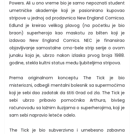
Powers. Ali u ono vreme bio je samo nepoznati student
umetničke akademije koji je pasionirano kupovao
stripove u jednoj od prodavnica New England Comicsa.
Edlund je kreirao velikog plavog (na početku je bio
braon) superheroja kao maskotu za bilten koji je
izdavao New England Comics. NEC je finansirao
objavljivanje samostalne crno-bele strip serije o ovom
junaku koja je, ubrzo nakon izlaska prvog broja 1988.
godine, stekla kultni status među ljubiteljima stripova.
Prema originalnom konceptu The Tick je bio
misteriozni, odbegli mentalni bolesnik sa supermoćima
koji je sebi dao zadatak da štiti Grad od zla. The Tick je
sebi ubrzo pribavio pomoćnika Arthura, bivšeg
računovođu sa lažnim iluzijama o superherojima, koji je
sam sebi napravio leteće odelo.
The Tick je bio subverzivna i urnebesno zabavna