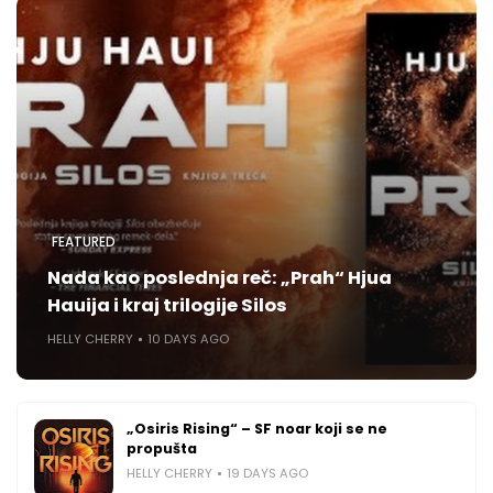
FEATURED
Nada kao poslednja reč: „Prah“ Hjua
Hauija i kraj trilogije Silos
HELLY CHERRY
10 DAYS AGO
„Osiris Rising“ – SF noar koji se ne
propušta
HELLY CHERRY
19 DAYS AGO