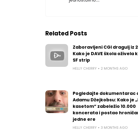
Related Posts
Zaboravljeni CGI dragulj iz 
Kako je DAVE škola oživela k
SF strip
HELLY CHERRY
2 MONTHS AGO
Pogledajte dokumentarac 
Adamu Džejkobsu: Kako je „l
kasetom“ zabeležio 10.000
koncerata i postao hroniča
jedne ere
HELLY CHERRY
3 MONTHS AGO