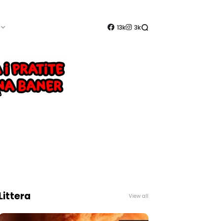
13k
3k
Littera
View all