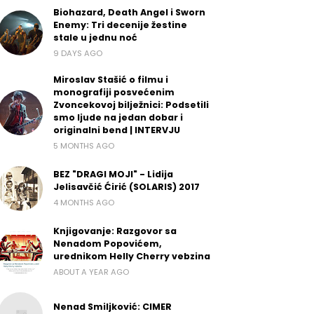
Biohazard, Death Angel i Sworn
Enemy: Tri decenije žestine
stale u jednu noć
9 DAYS AGO
Miroslav Stašić o filmu i
monografiji posvećenim
Zvoncekovoj bilježnici: Podsetili
smo ljude na jedan dobar i
originalni bend | INTERVJU
5 MONTHS AGO
BEZ "DRAGI MOJI" - Lidija
Jelisavčić Ćirić (SOLARIS) 2017
4 MONTHS AGO
Knjigovanje: Razgovor sa
Nenadom Popovićem,
urednikom Helly Cherry vebzina
ABOUT A YEAR AGO
Nenad Smiljković: CIMER