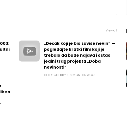
View all
2003:
„Dečak koji je bio suviše nevin“ —
ultni
pogledajte kratki film koji je
trebalo da bude najava i ostao
jedini trag projekta „Doba
nevinosti“
HELLY CHERRY
3 MONTHS AGO
o
ik sa
r