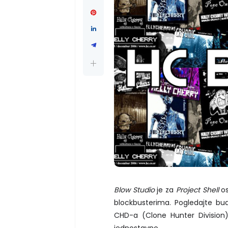
Blow Studio
je za
Project Shell
os
blockbusterima. Pogledajte bu
CHD-a (Clone Hunter Division)
jednostavno….