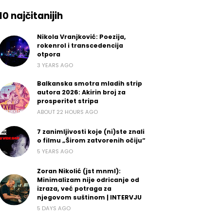
10 najčitanijih
Nikola Vranjković: Poezija,
rokenrol i transcedencija
otpora
3 YEARS AGO
Balkanska smotra mladih strip
autora 2026: Akirin broj za
prosperitet stripa
ABOUT 22 HOURS AGO
7 zanimljivosti koje (ni)ste znali
o filmu „Širom zatvorenih očiju“
5 YEARS AGO
Zoran Nikolić (jst mnml):
Minimalizam nije odricanje od
izraza, već potraga za
njegovom suštinom | INTERVJU
5 DAYS AGO