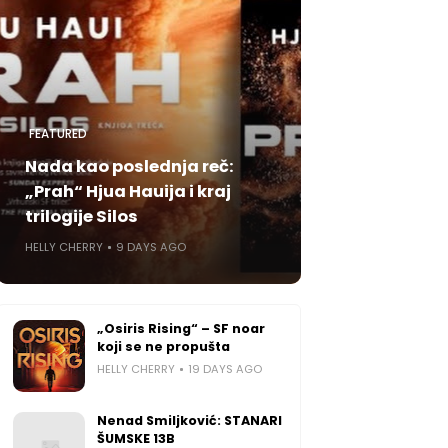
FEATURED
Nada kao poslednja reč:
„Prah“ Hjua Hauija i kraj
trilogije Silos
HELLY CHERRY
9 DAYS AGO
„Osiris Rising“ – SF noar
koji se ne propušta
HELLY CHERRY
19 DAYS AGO
Nenad Smiljković: STANARI
ŠUMSKE 13B