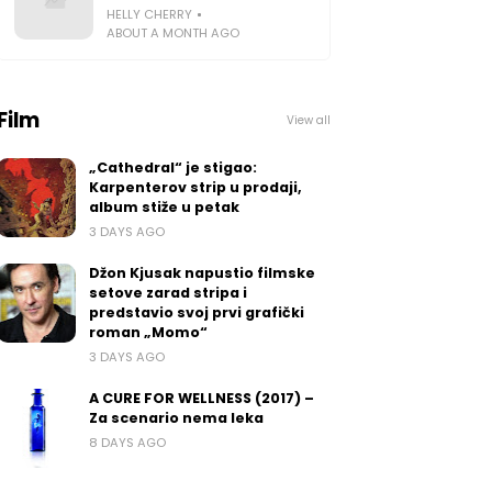
HELLY CHERRY
ABOUT A MONTH AGO
Film
View all
„Cathedral“ je stigao:
Karpenterov strip u prodaji,
album stiže u petak
3 DAYS AGO
Džon Kjusak napustio filmske
setove zarad stripa i
predstavio svoj prvi grafički
roman „Momo“
3 DAYS AGO
A CURE FOR WELLNESS (2017) –
Za scenario nema leka
8 DAYS AGO