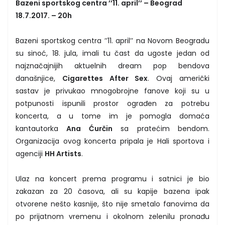
Bazeni sportskog centra ’’11. april’’ – Beograd
18.7.2017. – 20h
Bazeni sportskog centra ’’11. april’’ na Novom Beogradu
su sinoć, 18. jula, imali tu čast da ugoste jedan od
najznačajnijih aktuelnih dream pop bendova
današnjice,
Cigarettes After Sex
. Ovaj američki
sastav je privukao mnogobrojne fanove koji su u
potpunosti ispunili prostor ograđen za potrebu
koncerta, a u tome im je pomogla domaća
kantautorka
Ana Ćurčin
sa pratećim bendom.
Organizacija ovog koncerta pripala je Hali sportova i
agenciji
HH Artists
.
Ulaz na koncert prema programu i satnici je bio
zakazan za 20 časova, ali su kapije bazena ipak
otvorene nešto kasnije, što nije smetalo fanovima da
po prijatnom vremenu i okolnom zelenilu pronađu