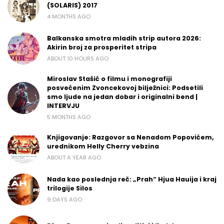
(SOLARIS) 2017
4 MONTHS AGO
Balkanska smotra mladih strip autora 2026:
Akirin broj za prosperitet stripa
ABOUT 10 HOURS AGO
Miroslav Stašić o filmu i monografiji
posvećenim Zvoncekovoj bilježnici: Podsetili
smo ljude na jedan dobar i originalni bend |
INTERVJU
5 MONTHS AGO
Knjigovanje: Razgovor sa Nenadom Popovićem,
urednikom Helly Cherry vebzina
ABOUT A YEAR AGO
Nada kao poslednja reč: „Prah“ Hjua Hauija i kraj
trilogije Silos
9 DAYS AGO