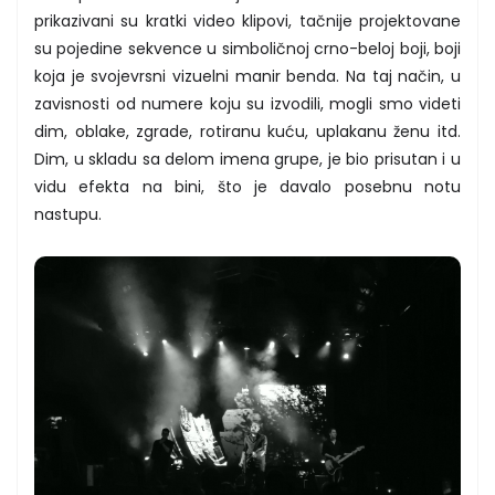
prikazivani su kratki video klipovi, tačnije projektovane
su pojedine sekvence u simboličnoj crno-beloj boji, boji
koja je svojevrsni vizuelni manir benda. Na taj način, u
zavisnosti od numere koju su izvodili, mogli smo videti
dim, oblake, zgrade, rotiranu kuću, uplakanu ženu itd.
Dim, u skladu sa delom imena grupe, je bio prisutan i u
vidu efekta na bini, što je davalo posebnu notu
nastupu.