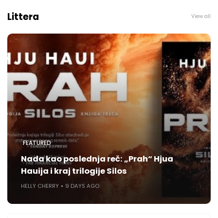
Littera
View all
FEATURED
Nada kao poslednja reč: „Prah“ Hjua
Hauija i kraj trilogije Silos
HELLY CHERRY
9 DAYS AGO