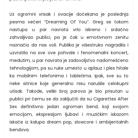
Uz ogromni vrisak i ovacije dočekana je poslednja
pesma večeri ’’Dreaming Of You’’. Greg se tokom
nastupa u par navrata vrlo iskreno i srdačno
zahvaljivao publici, pa je čak u emotivnom zenitu
naznačio da nas voli. Publika je višestruko nagradila i
uzvratila na sve ove pohvale i fenomenalni koncert,
međutim, u par navrata je zadovoljstvo nadomešćeno
tehnologijom, pa su ruke umesto u aplauz i ples hitale
ka mobilnim telefonima i tabletima. Ipak, sve su to
neke sitnice koje generalno nisu narušile celokupni
utisak. Takođe, veliki broj parova je bio prisutan u
publici pri čemu se da zaključiti da su Cigarettes After
Sex definitivno jedan ogroman bend, koji svojom
emocijom, ekspresijom ljubavi i muzičkim iskazom
iskače iz kalupa dream pop, slowcore i ambijentalnih
bendova.