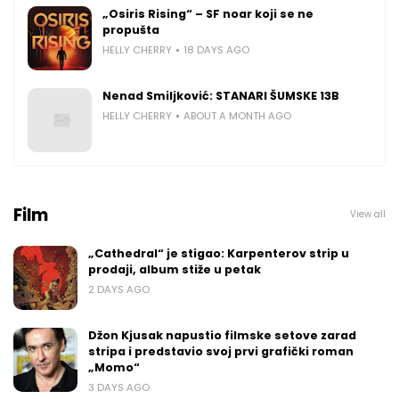
„Osiris Rising“ – SF noar koji se ne
propušta
HELLY CHERRY
18 DAYS AGO
Nenad Smiljković: STANARI ŠUMSKE 13B
HELLY CHERRY
ABOUT A MONTH AGO
Film
View all
„Cathedral“ je stigao: Karpenterov strip u
prodaji, album stiže u petak
2 DAYS AGO
Džon Kjusak napustio filmske setove zarad
stripa i predstavio svoj prvi grafički roman
„Momo“
3 DAYS AGO