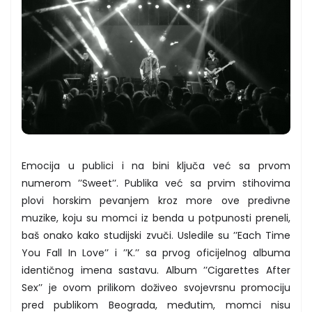
Emocija u publici i na bini ključa već sa prvom
numerom ’’Sweet’’. Publika već sa prvim stihovima
plovi horskim pevanjem kroz more ove predivne
muzike, koju su momci iz benda u potpunosti preneli,
baš onako kako studijski zvuči. Usledile su ’’Each Time
You Fall In Love’’ i ’’K.’’ sa prvog oficijelnog albuma
identičnog imena sastavu. Album ’’Cigarettes After
Sex’’ je ovom prilikom doživeo svojevrsnu promociju
pred publikom Beograda, međutim, momci nisu