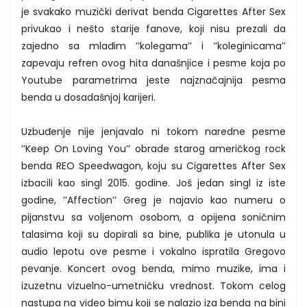
je svakako muzički derivat benda Cigarettes After Sex
privukao i nešto starije fanove, koji nisu prezali da
zajedno sa mlađim ’’kolegama’’ i ’’koleginicama’’
zapevaju refren ovog hita današnjice i pesme koja po
Youtube parametrima jeste najznačajnija pesma
benda u dosadašnjoj karijeri.
Uzbuđenje nije jenjavalo ni tokom naredne pesme
’’Keep On Loving You’’ obrade starog američkog rock
benda REO Speedwagon, koju su Cigarettes After Sex
izbacili kao singl 2015. godine. Još jedan singl iz iste
godine, ’’Affection’’ Greg je najavio kao numeru o
pijanstvu sa voljenom osobom, a opijena soničnim
talasima koji su dopirali sa bine, publika je utonula u
audio lepotu ove pesme i vokalno ispratila Gregovo
pevanje. Koncert ovog benda, mimo muzike, ima i
izuzetnu vizuelno-umetničku vrednost. Tokom celog
nastupa na video bimu koji se nalazio iza benda na bini