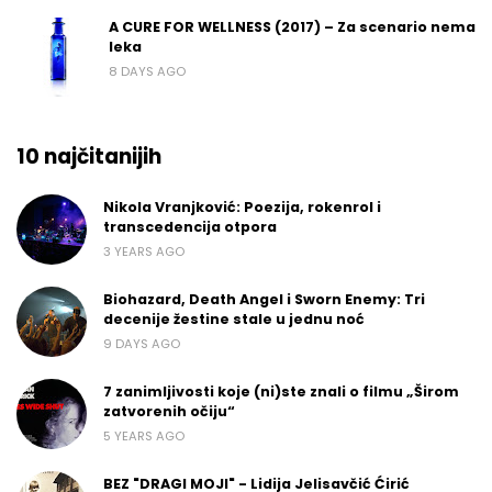
A CURE FOR WELLNESS (2017) – Za scenario nema
leka
8 DAYS AGO
10 najčitanijih
Nikola Vranjković: Poezija, rokenrol i
transcedencija otpora
3 YEARS AGO
Biohazard, Death Angel i Sworn Enemy: Tri
decenije žestine stale u jednu noć
9 DAYS AGO
7 zanimljivosti koje (ni)ste znali o filmu „Širom
zatvorenih očiju“
5 YEARS AGO
BEZ "DRAGI MOJI" - Lidija Jelisavčić Ćirić