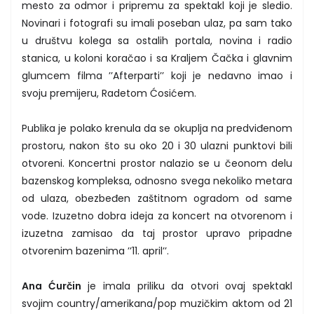
mesto za odmor i pripremu za spektakl koji je sledio.
Novinari i fotografi su imali poseban ulaz, pa sam tako
u društvu kolega sa ostalih portala, novina i radio
stanica, u koloni koračao i sa Kraljem Čačka i glavnim
glumcem filma ’’Afterparti’’ koji je nedavno imao i
svoju premijeru, Radetom Ćosićem.
Publika je polako krenula da se okuplja na predviđenom
prostoru, nakon što su oko 20 i 30 ulazni punktovi bili
otvoreni. Koncertni prostor nalazio se u čeonom delu
bazenskog kompleksa, odnosno svega nekoliko metara
od ulaza, obezbeđen zaštitnom ogradom od same
vode. Izuzetno dobra ideja za koncert na otvorenom i
izuzetna zamisao da taj prostor upravo pripadne
otvorenim bazenima ’’11. april’’.
Ana Ćurčin
je imala priliku da otvori ovaj spektakl
svojim country/amerikana/pop muzičkim aktom od 21