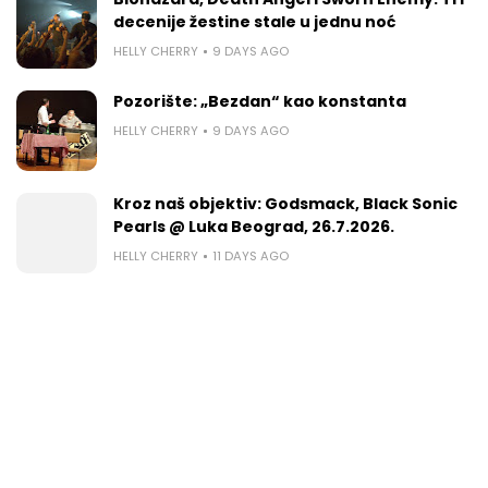
decenije žestine stale u jednu noć
HELLY CHERRY
9 DAYS AGO
Pozorište: „Bezdan“ kao konstanta
HELLY CHERRY
9 DAYS AGO
Kroz naš objektiv: Godsmack, Black Sonic
Pearls @ Luka Beograd, 26.7.2026.
HELLY CHERRY
11 DAYS AGO