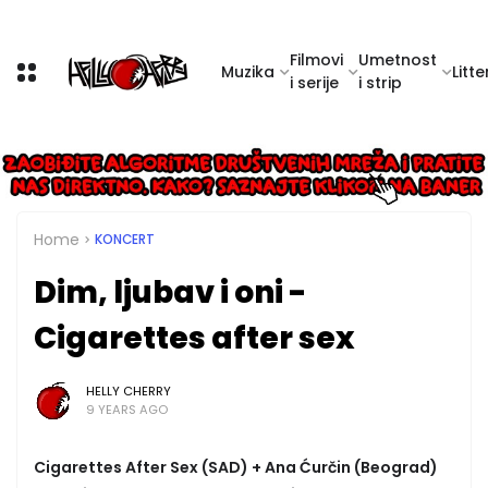
Filmovi
Umetnost
Muzika
Litte
i serije
i strip
Home
KONCERT
Dim, ljubav i oni -
Cigarettes after sex
HELLY CHERRY
9 YEARS AGO
Cigarettes After Sex (SAD) + Ana Ćurčin (Beograd)