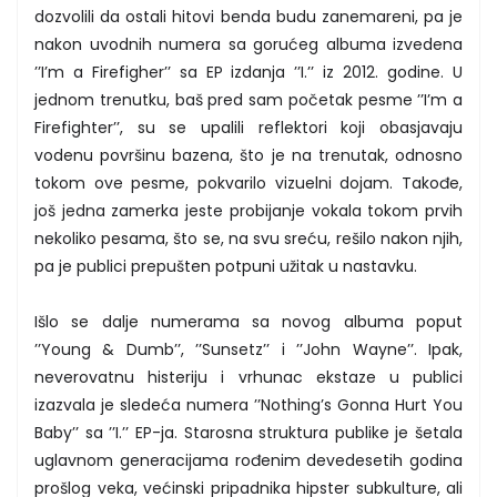
dozvolili da ostali hitovi benda budu zanemareni, pa je
nakon uvodnih numera sa gorućeg albuma izvedena
’’I’m a Firefigher’’ sa EP izdanja ’’I.’’ iz 2012. godine. U
jednom trenutku, baš pred sam početak pesme ’’I’m a
Firefighter’’, su se upalili reflektori koji obasjavaju
vodenu površinu bazena, što je na trenutak, odnosno
tokom ove pesme, pokvarilo vizuelni dojam. Takođe,
još jedna zamerka jeste probijanje vokala tokom prvih
nekoliko pesama, što se, na svu sreću, rešilo nakon njih,
pa je publici prepušten potpuni užitak u nastavku.
Išlo se dalje numerama sa novog albuma poput
’’Young & Dumb’’, ’’Sunsetz’’ i ’’John Wayne’’. Ipak,
neverovatnu histeriju i vrhunac ekstaze u publici
izazvala je sledeća numera ’’Nothing’s Gonna Hurt You
Baby’’ sa ’’I.’’ EP-ja. Starosna struktura publike je šetala
uglavnom generacijama rođenim devedesetih godina
prošlog veka, većinski pripadnika hipster subkulture, ali