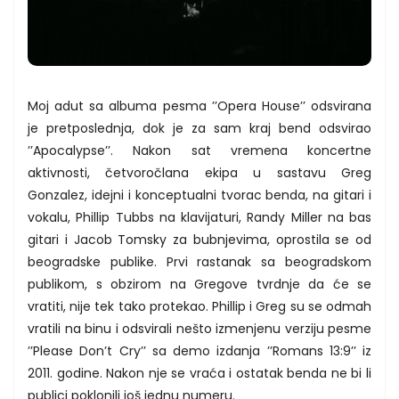
Moj adut sa albuma pesma ’’Opera House’’ odsvirana
je pretposlednja, dok je za sam kraj bend odsvirao
’’Apocalypse’’. Nakon sat vremena koncertne
aktivnosti, četvoročlana ekipa u sastavu Greg
Gonzalez, idejni i konceptualni tvorac benda, na gitari i
vokalu, Phillip Tubbs na klavijaturi, Randy Miller na bas
gitari i Jacob Tomsky za bubnjevima, oprostila se od
beogradske publike. Prvi rastanak sa beogradskom
publikom, s obzirom na Gregove tvrdnje da će se
vratiti, nije tek tako protekao. Phillip i Greg su se odmah
vratili na binu i odsvirali nešto izmenjenu verziju pesme
’’Please Don’t Cry’’ sa demo izdanja ’’Romans 13:9’’ iz
2011. godine. Nakon nje se vraća i ostatak benda ne bi li
publici poklonili još jednu numeru.