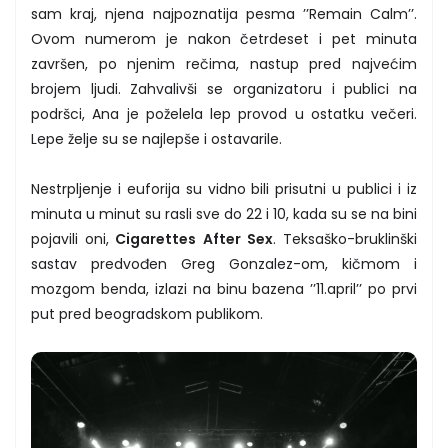
sam kraj, njena najpoznatija pesma ’’Remain Calm’’.
Ovom numerom je nakon četrdeset i pet minuta
završen, po njenim rečima, nastup pred najvećim
brojem ljudi. Zahvalivši se organizatoru i publici na
podršci, Ana je poželela lep provod u ostatku večeri.
Lepe želje su se najlepše i ostavarile.
Nestrpljenje i euforija su vidno bili prisutni u publici i iz
minuta u minut su rasli sve do 22 i 10, kada su se na bini
pojavili oni,
Cigarettes After Sex
. Teksaško-bruklinški
sastav predvođen Greg Gonzalez-om, kičmom i
mozgom benda, izlazi na binu bazena ’’11.april’’ po prvi
put pred beogradskom publikom.