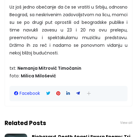
Uz još jedno obećanje da će se vratiti u Srbiju, odnosno
Beograd, sa neskrivenim zadovoljstvom na licu, momci
su se po drugi put oprostili od beogradske publike i
time navukli zavesu u 23 i 20 na ovu prelepu,
preemotivnu i spektakularnu muzičku predstavu.
Držimo ih za reč i nadamo se ponovnom viđanju u
nekoj bližoj budućnosti.
txt:
Nemanja Mitrović Timočanin
foto:
Milica Milošević
Facebook
Related Posts
View all
Biohazard, Death Angel i Sworn Enemy: Tri