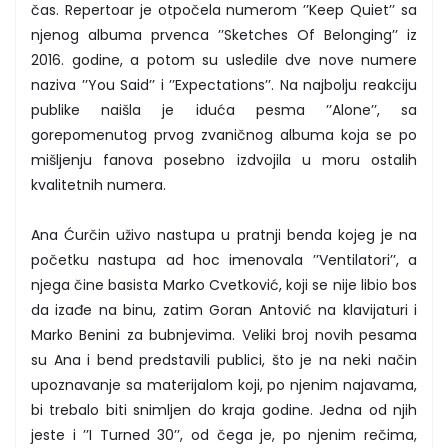
čas. Repertoar je otpočela numerom ’’Keep Quiet’’ sa
njenog albuma prvenca ’’Sketches Of Belonging’’ iz
2016. godine, a potom su usledile dve nove numere
naziva ’’You Said’’ i ’’Expectations’’. Na najbolju reakciju
publike naišla je iduća pesma ’’Alone’’, sa
gorepomenutog prvog zvaničnog albuma koja se po
mišljenju fanova posebno izdvojila u moru ostalih
kvalitetnih numera.
Ana Ćurčin uživo nastupa u pratnji benda kojeg je na
početku nastupa ad hoc imenovala ’’Ventilatori’’, a
njega čine basista Marko Cvetković, koji se nije libio bos
da izađe na binu, zatim Goran Antović na klavijaturi i
Marko Benini za bubnjevima. Veliki broj novih pesama
su Ana i bend predstavili publici, što je na neki način
upoznavanje sa materijalom koji, po njenim najavama,
bi trebalo biti snimljen do kraja godine. Jedna od njih
jeste i ’’I Turned 30’’, od čega je, po njenim rečima,