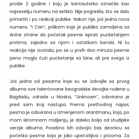
prošle 2 godine i koju je kantautorka označila kao
najveseliju numeru na setlisti. Nije pogrešila, što se dalo
primetiti i po reakciji publike. Nakon nje, još jedna nova
numera, ’’I Can’’, prilikom koje je publika zamoljena sa
Anine strane da početak pesme isprati pucketanjem
prstima, zajedno sa njom i ostatkom benda. Ni tu
reakcija nije izostala, pa se u prvih dva minuta pesme
jasno moglo čuti pucketanje sa bine, ali pre svega iz
publike.
Još jedna od pesama koje su se izdvojile sa prvog
albuma ove talentovane beogradske devojke rođene u
Bagdadu, odrasle u Moskvi, ’’Unknown’’, odsvirana je
pred sam kraj nastupa. Prema prethodnoj najavi,
pesma je odsvirana u izmenjenom aranžmanu, koja, po
mom skromnom mišljenju, je daleko bolja od studijske
verzije albuma. Posebno bih izdvojio bas deonicu sa
početka pesme koja je jako upečatljiva i prizorna. Za