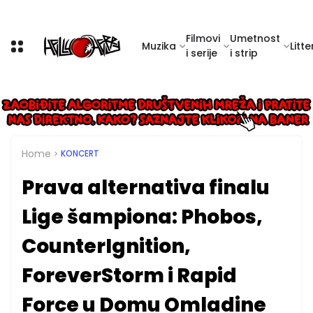
Filmovi
Umetnost
Muzika
Litte
i serije
i strip
Home
KONCERT
Prava alternativa finalu
Lige šampiona: Phobos,
CounterIgnition,
ForeverStorm i Rapid
Force u Domu Omladine