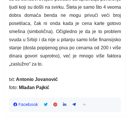
ljudi koji su došli na svirku. Šteta je samo što 4 veoma
dobra domaća benda ne mogu privući veći broj
posetilaca, čak ni onda kada je cena karte gotovo
smešna (simbolična). Očigledno je da je to problem
svuda u Srbiji i da nije u pitanju samo loše finansijsko
stanje (dosta popijenog piva po cenama od 200 i više
dinara govori suprotno), već je mnogo više faktora
„zaslužno“ za to.
txt:
Antonio Jovanović
foto:
Mlađan Pajkić
Facebook