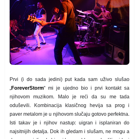
Prvi (i do sada jedini) put kada sam uživo slušao
„
ForeverStorm
“ mi je ujedno bio i prvi kontakt sa
njihovom muzikom. Malo je reći da su me tada
oduševili. Kombinacija klasičnog hevija sa prog i
paver metalom je u njihovom slučaju gotovo perfektna.
Isti takav je i njihov nastup: uigran i isplaniran do
najsitnijih detalja. Dok ih gledam i slušam, ne mogu a