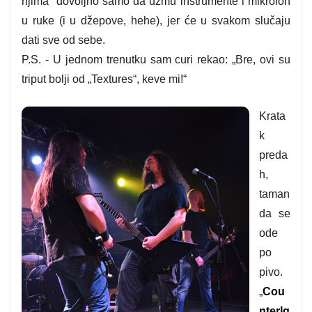
njima
dovoljno samo da uzmu instrumente i mikrofon
u ruke (i u džepove, hehe), jer će u svakom slučaju
dati sve od sebe.
P.S. - U jednom trenutku sam curi rekao: „Bre, ovi su
triput bolji od „Textures“, keve mi!“
Krata
k
preda
h,
taman
da se
ode
po
pivo.
„
Cou
nterIg