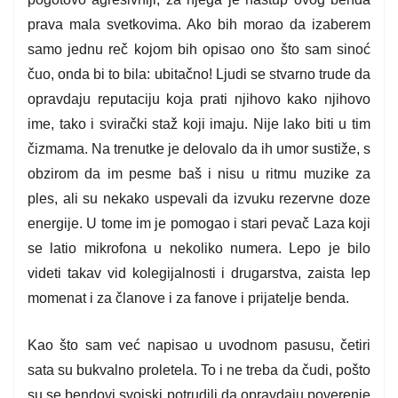
prava mala svetkovima. Ako bih morao da izaberem
samo jednu reč kojom bih opisao ono što sam sinoć
čuo, onda bi to bila: ubitačno! Ljudi se stvarno trude da
opravdaju reputaciju koja prati njihovo kako njihovo
ime, tako i svirački staž koji imaju. Nije lako biti u tim
čizmama. Na trenutke je delovalo da ih umor sustiže, s
obzirom da im pesme baš i nisu u ritmu muzike za
ples, ali su nekako uspevali da izvuku rezervne doze
energije. U tome im je pomogao i stari pevač Laza koji
se latio mikrofona u nekoliko numera. Lepo je bilo
videti takav vid kolegijalnosti i drugarstva, zaista lep
momenat i za članove i za fanove i prijatelje benda.
Kao što sam već napisao u uvodnom pasusu, četiri
sata su bukvalno proletela. To i ne treba da čudi, pošto
su se bendovi svojski potrudili da opravdaju poverenje