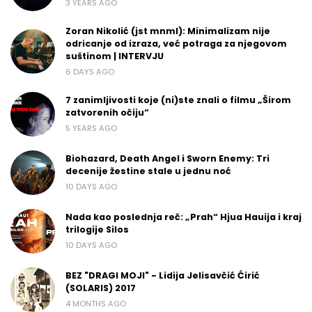
3 YEARS AGO
Zoran Nikolić (jst mnml): Minimalizam nije
odricanje od izraza, već potraga za njegovom
suštinom | INTERVJU
6 DAYS AGO
7 zanimljivosti koje (ni)ste znali o filmu „Širom
zatvorenih očiju“
5 YEARS AGO
Biohazard, Death Angel i Sworn Enemy: Tri
decenije žestine stale u jednu noć
10 DAYS AGO
Nada kao poslednja reč: „Prah“ Hjua Hauija i kraj
trilogije Silos
10 DAYS AGO
BEZ "DRAGI MOJI" - Lidija Jelisavčić Ćirić
(SOLARIS) 2017
4 MONTHS AGO