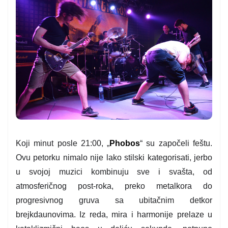
Koji minut posle 21:00, „
Phobos
“ su započeli feštu.
Ovu petorku nimalo nije lako stilski kategorisati, jerbo
u svojoj muzici kombinuju sve i svašta, od
atmosferičnog post-roka, preko metalkora do
progresivnog gruva sa ubitačnim detkor
brejkdaunovima. Iz reda, mira i harmonije prelaze u