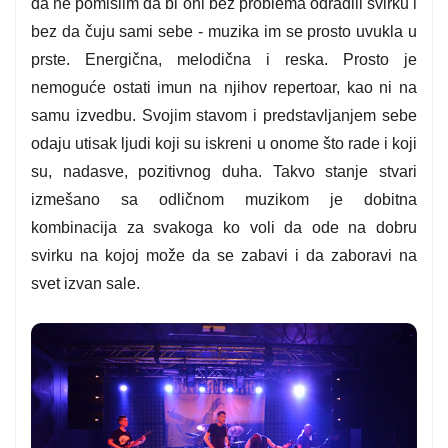
da ne pomislim da bi oni bez problema odradili svirku i
bez da čuju sami sebe - muzika im se prosto uvukla u
prste. Energična, melodična i reska. Prosto je
nemoguće ostati imun na njihov repertoar, kao ni na
samu izvedbu. Svojim stavom i predstavljanjem sebe
odaju utisak ljudi koji su iskreni u onome što rade i koji
su, nadasve, pozitivnog duha. Takvo stanje stvari
izmešano sa odličnom muzikom je dobitna
kombinacija za svakoga ko voli da ode na dobru
svirku na kojoj može da se zabavi i da zaboravi na
svet izvan sale.