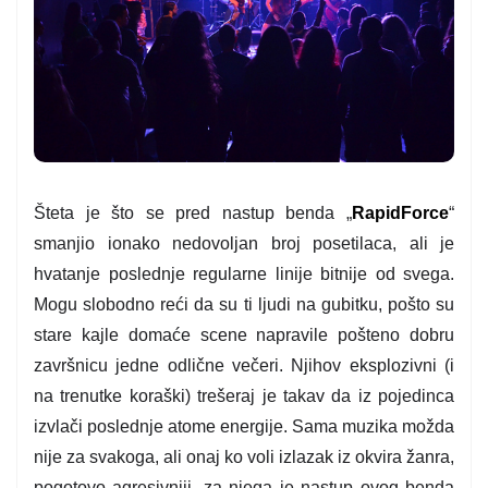
Šteta je što se pred nastup benda „
RapidForce
“
smanjio ionako nedovoljan broj posetilaca, ali je
hvatanje poslednje regularne linije bitnije od svega.
Mogu slobodno reći da su ti ljudi na gubitku, pošto su
stare kajle domaće scene napravile pošteno dobru
završnicu jedne odlične večeri. Njihov eksplozivni (i
na trenutke koraški) trešeraj je takav da iz pojedinca
izvlači poslednje atome energije. Sama muzika možda
nije za svakoga, ali onaj ko voli izlazak iz okvira žanra,
pogotovo agresivniji, za njega je nastup ovog benda