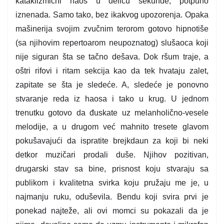
kataklizmični haos u deliću sekunde, potpuno
iznenada. Samo tako, bez ikakvog upozorenja. Opaka
mašinerija svojim zvučnim terorom gotovo hipnotiše
(sa njihovim repertoarom neupoznatog) slušaoca koji
nije siguran šta se tačno dešava. Dok ršum traje, a
oštri rifovi i ritam sekcija kao da tek hvataju zalet,
zapitate se šta je sledeće. A, sledeće je ponovno
stvaranje reda iz haosa i tako u krug. U jednom
trenutku gotovo da đuskate uz melanholično-vesele
melodije, a u drugom već mahnito tresete glavom
pokušavajući da ispratite brejkdaun za koji bi neki
detkor muzičari prodali duše. Njihov pozitivan,
drugarski stav sa bine, prisnost koju stvaraju sa
publikom i kvalitetna svirka koju pružaju me je, u
najmanju ruku, oduševila. Bendu koji svira prvi je
ponekad najteže, ali ovi momci su pokazali da je