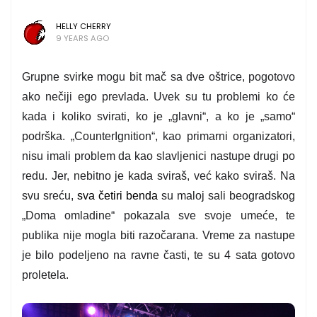
HELLY CHERRY
9 YEARS AGO
Grupne svirke mogu bit mač sa dve oštrice, pogotovo
ako nečiji ego prevlada. Uvek su tu problemi ko će
kada i koliko svirati, ko je „glavni“, a ko je „samo“
podrška. „CounterIgnition“, kao primarni organizatori,
nisu imali problem da kao slavljenici nastupe drugi po
redu. Jer, nebitno je kada sviraš, već kako sviraš. Na
svu sreću,
sva četiri benda
su maloj sali beogradskog
„Doma omladine“ pokazala sve svoje umeće, te
publika nije mogla biti razočarana. Vreme za nastupe
je bilo podeljeno na ravne časti, te su 4 sata gotovo
proletela.