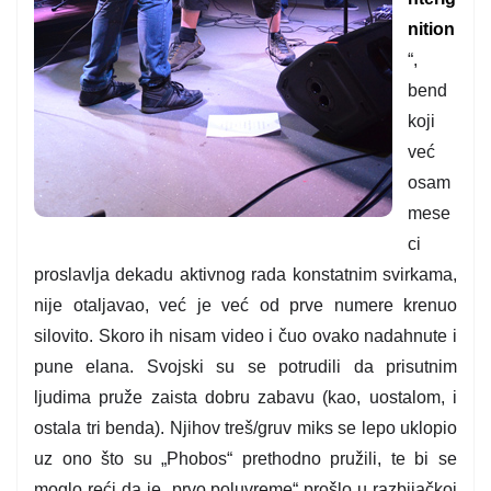
nition
“,
bend
koji
već
osam
mese
ci
proslavlja dekadu aktivnog rada konstatnim svirkama,
nije otaljavao, već je već od prve numere krenuo
silovito. Skoro ih nisam video i čuo ovako nadahnute i
pune elana. Svojski su se potrudili da prisutnim
ljudima pruže zaista dobru zabavu (kao, uostalom, i
ostala tri benda). Njihov treš/gruv miks se lepo uklopio
uz ono što su „Phobos“ prethodno pružili, te bi se
moglo reći da je „prvo poluvreme“ prošlo u razbijačkoj