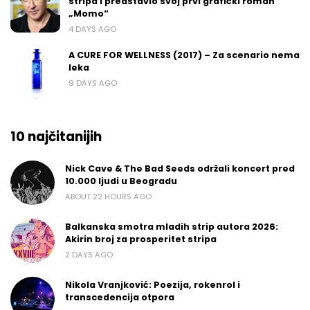
stripa i predstavio svoj prvi grafički roman
„Momo“
4 DAYS AGO
A CURE FOR WELLNESS (2017) – Za scenario nema
leka
9 DAYS AGO
10 najčitanijih
Nick Cave & The Bad Seeds održali koncert pred
10.000 ljudi u Beogradu
ABOUT 22 HOURS AGO
Balkanska smotra mladih strip autora 2026:
Akirin broj za prosperitet stripa
2 DAYS AGO
Nikola Vranjković: Poezija, rokenrol i
transcedencija otpora