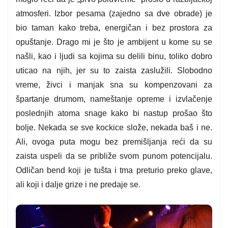
atmosferi. Izbor pesama (zajedno sa dve obrade) je
bio taman kako treba, energičan i bez prostora za
opuštanje. Drago mi je što je ambijent u kome su se
našli, kao i ljudi sa kojima su delili binu, toliko dobro
uticao na njih, jer su to zaista zaslužili. Slobodno
vreme, živci i manjak sna su kompenzovani za
špartanje drumom, nameštanje opreme i izvlačenje
poslednjih atoma snage kako bi nastup prošao što
bolje. Nekada se sve kockice slože, nekada baš i ne.
Ali, ovoga puta mogu bez premišljanja reći da su
zaista uspeli da se približe svom punom potencijalu.
Odličan bend koji je tušta i tma preturio preko glave,
ali koji i dalje grize i ne predaje se.