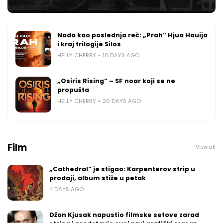
Nada kao poslednja reč: „Prah“ Hjua Hauija
i kraj trilogije Silos
HELLY CHERRY
10 DAYS AGO
„Osiris Rising“ – SF noar koji se ne
propušta
HELLY CHERRY
20 DAYS AGO
Film
View all
„Cathedral“ je stigao: Karpenterov strip u
prodaji, album stiže u petak
4 DAYS AGO
Džon Kjusak napustio filmske setove zarad