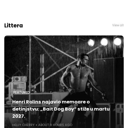
Littera
View all
FEATURED
Henri Rolins najavio memoare o
detinjstvu: „Bait Dog Boy“ stiže u martu
2027.
HELLY CHERRY
ABOUT 8 HOURS AGO