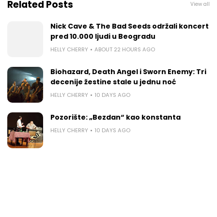
Related Posts
View all
Nick Cave & The Bad Seeds održali koncert
pred 10.000 ljudi u Beogradu
HELLY CHERRY
ABOUT 22 HOURS AGO
Biohazard, Death Angel i Sworn Enemy: Tri
decenije žestine stale u jednu noć
HELLY CHERRY
10 DAYS AGO
Pozorište: „Bezdan“ kao konstanta
HELLY CHERRY
10 DAYS AGO