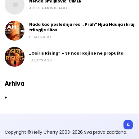
Nenad Smiljković: CIMER
ABOUT A MONTH AGO
Nada kao poslednja reč: „Prah“ Hjua Hauija i kraj
trilogije Silos
8 DAYS AGO
„Osiris Rising“ – SF noar koji se ne propušta
18 DAYS AGO
Arhiva
Copyright © Helly Cherry 2003-2026 Sva prava zadržana.