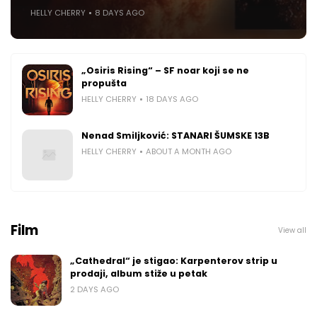
HELLY CHERRY
8 DAYS AGO
„Osiris Rising“ – SF noar koji se ne
propušta
HELLY CHERRY
18 DAYS AGO
Nenad Smiljković: STANARI ŠUMSKE 13B
HELLY CHERRY
ABOUT A MONTH AGO
Film
View all
„Cathedral“ je stigao: Karpenterov strip u
prodaji, album stiže u petak
2 DAYS AGO