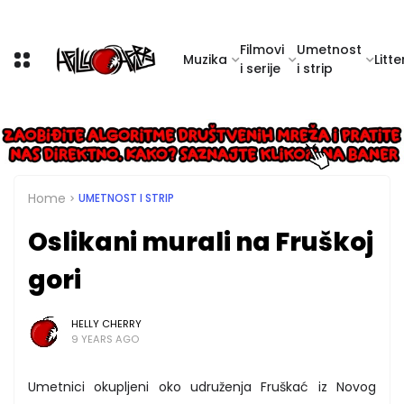
Filmovi
Umetnost
Muzika
Litte
i serije
i strip
Home
UMETNOST I STRIP
Oslikani murali na Fruškoj
gori
HELLY CHERRY
9 YEARS AGO
Umetnici okupljeni oko udruženja Fruškać iz Novog