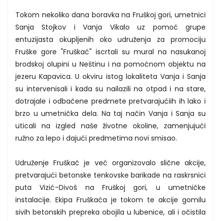
Tokom nekoliko dana boravka na Fruškoj gori, umetnici
Sanja Stojkov i Vanja Vikalo uz pomoć grupe
entuzijasta okupljenih oko udruženja za promociju
Fruške gore "Fruškać" iscrtali su mural na nasukanoj
brodskoj olupini u Neštinu i na pomoćnom objektu na
jezeru Kapavica. U okviru istog lokaliteta Vanja i Sanja
su intervenisali i kada su nailazili na otpad i na stare,
dotrajale i odbačene predmete pretvarajućiih ih lako i
brzo u umetnička dela. Na taj način Vanja i Sanja su
uticali na izgled naše životne okoline, zamenjujući
ružno za lepo i dajući predmetima novi smisao.
Udruženje Fruškać je već organizovalo slične akcije,
pretvarajući betonske tenkovske barikade na raskrsnici
puta Vizić-Divoš na Fruškoj gori, u umetničke
instalacije. Ekipa Fruškaća je tokom te akcije gomilu
sivih betonskih prepreka obojila u lubenice, ali i očistila