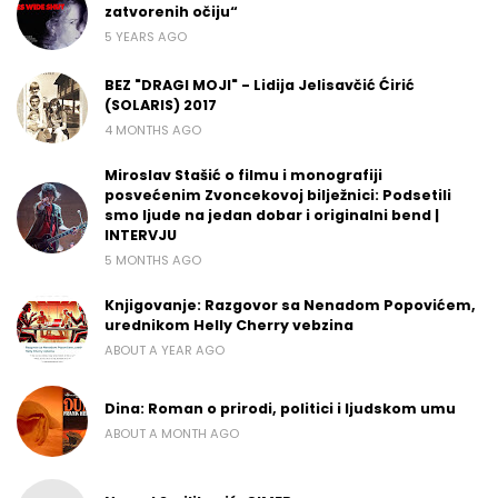
zatvorenih očiju“
5 YEARS AGO
BEZ "DRAGI MOJI" - Lidija Jelisavčić Ćirić
(SOLARIS) 2017
4 MONTHS AGO
Miroslav Stašić o filmu i monografiji
posvećenim Zvoncekovoj bilježnici: Podsetili
smo ljude na jedan dobar i originalni bend |
INTERVJU
5 MONTHS AGO
Knjigovanje: Razgovor sa Nenadom Popovićem,
urednikom Helly Cherry vebzina
ABOUT A YEAR AGO
Dina: Roman o prirodi, politici i ljudskom umu
ABOUT A MONTH AGO