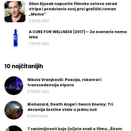
Džon Kjusak napustio filmske setove zarad
stripa i predstavio svoj prvi grafički roman
„Momo“
2 DAYS AGO
A CURE FOR WELLNESS (2017) – Za scenario nema
leka
7 DAYS AGO
10 najčitanijih
Nikola Vranjković: Poezija, rokenrol i
transcedencija otpora
3 YEARS AGO
Biohazard, Death Angel i Sworn Enemy: Tri
decenije žestine stale u jednu noć
8 DAYS AGO
7 zanimljivosti koje (ni)ste znali o filmu „Širom