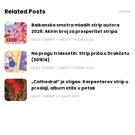
Related Posts
View all
Balkanska smotra mladih strip autora
2026: Akirin broj za prosperitet stripa
HELLY CHERRY
ABOUT 7 HOURS AGO
Na pragu tridesetih: Strip priča o Drakčetu
(S01E14)
HELLY CHERRY
ABOUT 7 HOURS AGO
„Cathedral“ je stigao: Karpenterov strip u
prodaji, album stiže u petak
HELLY CHERRY
2 DAYS AGO