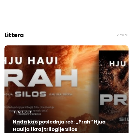
Littera
View all
FEATURED
Nada kao poslednja reč: „Prah“ Hjua
Hauija i kraj trilogije Silos