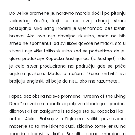
Do velike promene je, naravno moralo doći i po pitanju
vickastog Gruča, koji se na ovoj drugoj strani
postojanja vika Bang i rođeni je Vijetnamac bez lažnih
brkova. Ako ovo nije dovoljno skurilno, onda ne bih
smeo ne spomenuti da svi likovi govore nemački, što u
stvari i nije više toliko skurilno kad se podsetimo da je
glava produkcije Kopacka Austrijanac (iz Austrije!) i da
je cela stvar producirana na području gde se priča
arijskim jezikom. Mada, u našem “Zona mrtvih” svi
brbljalju engleski, ali bolje da nisu, ako me razumete…
I opet, bez obzira na sve promene, “Dream of the Living
Dead” u svakom trenutku ispoljava dilandogo…, pardon,
dilanovski fler, zasigurno iz razloga što su Kopacka i ko-
autor Aleks Baksajev očigledno veliki poznavaoci
materije (a to me iskreno čudi, skladno tome jer su na
zapadu stripovi iz kuće Bonelli samo margina u