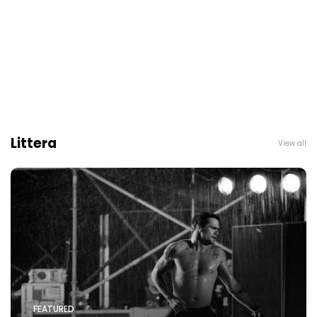
Littera
View all
FEATURED