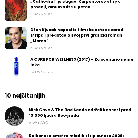
„Cathedral“ je stigao: Karpenterov strip u
prodaji, album stiže u petak
5 DAYS AGO
Džon Kjusak napustio filmske setove zarad
stripa i predstavio svoj prvi grafički roman
„Momo“
5 DAYS AGO
A CURE FOR WELLNESS (2017) – Za scenario nema
leka
10 DAYS AGO
10 najčitanijih
Nick Cave & The Bad Seeds održali koncert pred
10.000 ljudi u Beogradu
A DAY AGO
Balkanska smotra mladih strip autora 2026: