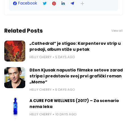
Facebook
Related Posts
View all
„Cathedral“ je stigao: Karpenterov strip u
prodaji, album stiže u petak
HELLY CHERRY
5 DAYS AGO
Džon Kjusak napustio filmske setove zarad
stripa i predstavio svoj prvi grafički roman
„Momo“
HELLY CHERRY
5 DAYS AGO
A CURE FOR WELLNESS (2017) – Za scenario
nema leka
HELLY CHERRY
10 DAYS AGO