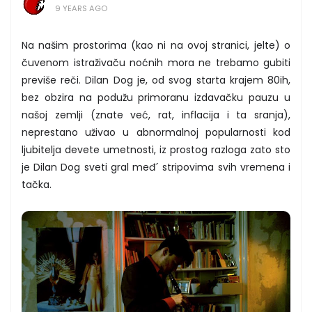
9 YEARS AGO
Na našim prostorima (kao ni na ovoj stranici, jelte) o
čuvenom istraživaču noćnih mora ne trebamo gubiti
previše reči. Dilan Dog je, od svog starta krajem 80ih,
bez obzira na podužu primoranu izdavačku pauzu u
našoj zemlji (znate već, rat, inflacija i ta sranja),
neprestano uživao u abnormalnoj popularnosti kod
ljubitelja devete umetnosti, iz prostog razloga zato sto
je Dilan Dog sveti gral međ´ stripovima svih vremena i
tačka.