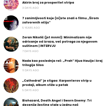
Akirin broj za prosperitet stripa
3 DAYS AGO
7 zanimljivosti koje (ni)ste znali o filmu „Širom
zatvorenih očiju“
5 YEARS AGO
Zoran Nikolić (jst mnml): Minimalizam nije
odricanje od izraza, već potraga za njegovom
suštinom | INTERVJU
7 DAYS AGO
Nada kao poslednja reč: „Prah“ Hjua Hauija i kraj
trilogije Silos
11 DAYS AGO
„Cathedral“ je stigao: Karpenterov strip u
prodaji, album stiže u petak
5 DAYS AGO
Biohazard, Death Angel i Sworn Enemy: Tri
decenije žestine stale u jednu noć