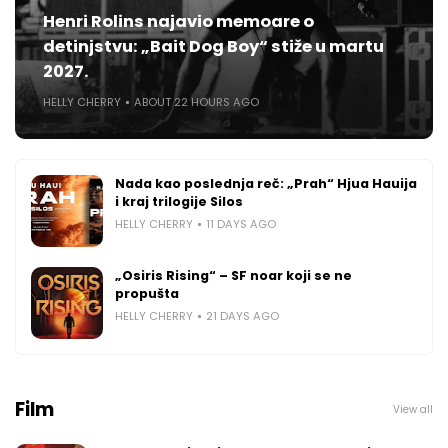
Henri Rolins najavio memoare o
detinjstvu: „Bait Dog Boy“ stiže u martu
2027.
HELLY CHERRY
ABOUT 22 HOURS AGO
Nada kao poslednja reč: „Prah“ Hjua Hauija
i kraj trilogije Silos
HELLY CHERRY
11 DAYS AGO
„Osiris Rising“ – SF noar koji se ne
propušta
HELLY CHERRY
21 DAYS AGO
Film
View all