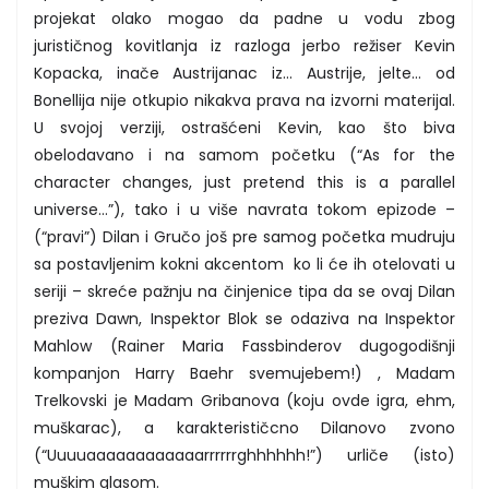
projekat olako mogao da padne u vodu zbog
jurističnog kovitlanja iz razloga jerbo režiser Kevin
Kopacka, inače Austrijanac iz… Austrije, jelte… od
Bonellija nije otkupio nikakva prava na izvorni materijal.
U svojoj verziji, ostrašćeni Kevin, kao što biva
obelodavano i na samom početku (“As for the
character changes, just pretend this is a parallel
universe…”), tako i u više navrata tokom epizode –
(“pravi”) Dilan i Gručo još pre samog početka mudruju
sa postavljenim kokni akcentom ko li će ih otelovati u
seriji – skreće pažnju na činjenice tipa da se ovaj Dilan
preziva Dawn, Inspektor Blok se odaziva na Inspektor
Mahlow (Rainer Maria Fassbinderov dugogodišnji
kompanjon Harry Baehr svemujebem!) , Madam
Trelkovski je Madam Gribanova (koju ovde igra, ehm,
muškarac), a karakterističcno Dilanovo zvono
(“Uuuuaaaaaaaaaaaarrrrrrghhhhhh!”) urliče (isto)
muškim glasom.