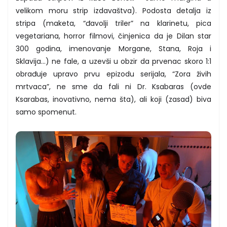
velikom moru strip izdavaštva). Podosta detalja iz
stripa (maketa, “đavolji triler” na klarinetu, pica
vegetariana, horror filmovi, činjenica da je Dilan star
300 godina, imenovanje Morgane, Stana, Roja i
Sklavija…) ne fale, a uzevši u obzir da prvenac skoro 1:1
obrađuje upravo prvu epizodu serijala, “Zora živih
mrtvaca”, ne sme da fali ni Dr. Ksabaras (ovde
Ksarabas, inovativno, nema šta), ali koji (zasad) biva
samo spomenut.