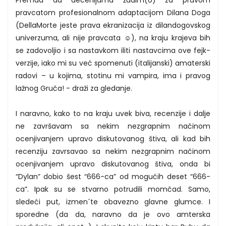
Premda da decenijama žudim(o) za pravom
pravcatom profesionalnom adaptacijom Dilana Doga
(DellaMorte jeste prava ekranizacija iz dilandogovskog
univerzuma, ali nije pravcata ☺), na kraju krajeva bih
se zadovoljio i sa nastavkom iliti nastavcima ove fejk-
verzije, iako mi su već spomenuti (italijanski) amaterski
radovi – u kojima, stotinu mi vampira, ima i pravog
lažnog Gruča! - draži za gledanje.
I naravno, kako to na kraju uvek biva, recenzije i dalje
ne završavam sa nekim nezgrapnim načinom
ocenjivanjem upravo diskutovanog štiva, ali kad bih
recenziju zavrsavao sa nekim nezgrapnim načinom
ocenjivanjem upravo diskutovanog štiva, onda bi
“Dylan” dobio šest “666-ca” od mogućih deset “666-
ca”. Ipak su se stvarno potrudili momčad. Samo,
sledeći put, izmen´te obavezno glavne glumce. I
sporedne (da da, naravno da je ovo amterska