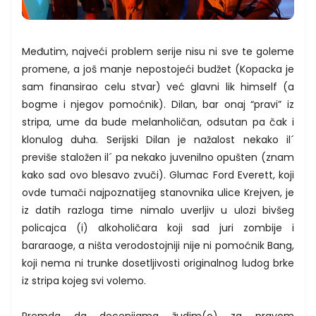
Međutim, najveći problem serije nisu ni sve te goleme
promene, a još manje nepostojeći budžet (Kopacka je
sam finansirao celu stvar) već glavni lik himself (a
bogme i njegov pomoćnik). Dilan, bar onaj “pravi” iz
stripa, ume da bude melanholičan, odsutan pa čak i
klonulog duha. Serijski Dilan je nažalost nekako il´
previše staložen il´ pa nekako juvenilno opušten (znam
kako sad ovo blesavo zvuči). Glumac Ford Everett, koji
ovde tumači najpoznatijeg stanovnika ulice Krejven, je
iz datih razloga time nimalo uverljiv u ulozi bivšeg
policajca (i) alkoholičara koji sad juri zombije i
bararaoge, a ništa verodostojniji nije ni pomoćnik Bang,
koji nema ni trunke dosetljivosti originalnog ludog brke
iz stripa kojeg svi volemo.