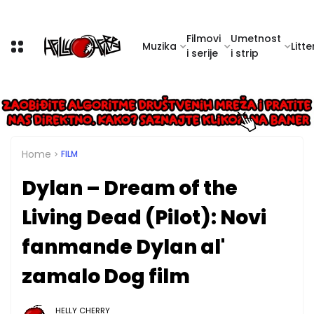
Filmovi
Umetnost
Muzika
Litte
i serije
i strip
Home
FILM
Dylan – Dream of the
Living Dead (Pilot): Novi
fanmande Dylan al'
zamalo Dog film
HELLY CHERRY