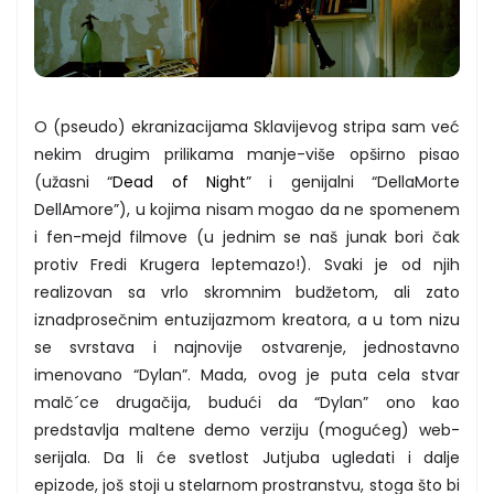
O (pseudo) ekranizacijama Sklavijevog stripa sam već
nekim drugim prilikama manje-više opširno pisao
(užasni “
Dead of Night
” i genijalni “DellaMorte
DellAmore”), u kojima nisam mogao da ne spomenem
i fen-mejd filmove (u jednim se naš junak bori čak
protiv Fredi Krugera leptemazo!). Svaki je od njih
realizovan sa vrlo skromnim budžetom, ali zato
iznadprosečnim entuzijazmom kreatora, a u tom nizu
se svrstava i najnovije ostvarenje, jednostavno
imenovano “Dylan”. Mada, ovog je puta cela stvar
malč´ce drugačija, budući da “Dylan” ono kao
predstavlja maltene demo verziju (mogućeg) web-
serijala. Da li će svetlost Jutjuba ugledati i dalje
epizode, još stoji u stelarnom prostranstvu, stoga što bi