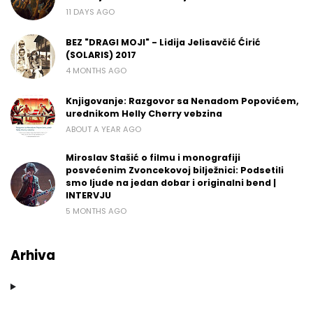
11 DAYS AGO
BEZ "DRAGI MOJI" - Lidija Jelisavčić Ćirić
(SOLARIS) 2017
4 MONTHS AGO
Knjigovanje: Razgovor sa Nenadom Popovićem,
urednikom Helly Cherry vebzina
ABOUT A YEAR AGO
Miroslav Stašić o filmu i monografiji
posvećenim Zvoncekovoj bilježnici: Podsetili
smo ljude na jedan dobar i originalni bend |
INTERVJU
5 MONTHS AGO
Arhiva