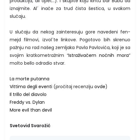
produkcija, ali opet…). I skupite koju kintu bar Bubu da
iznajmite. Al´ inače za trud čista šestica, u svakom
slučaju.
U slučaju da nekog zainteresuju gore navedeni fen-
mejd filmovi, izvol´te linkove. Pogotovo bih skrenuo
pažnju na rad našeg zemljaka Pavla Pavlovića, koji je sa
svojim kratkometražnim “
Istraživačem noćnih mora
”
molto bello odradio stvar.
La morte putanna
Vittima degli eventi
(pročitaj recenziju
ovde
)
Il trillo del diavolo
Freddy vs. Dylan
More evil than devil
Svetovid Svarožić