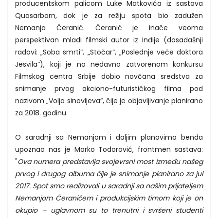
producentskom palicom Luke Matkovića iz sastava
Quasarborn, dok je za režiju spota bio zadužen
Nemanja Ćeranić. Ćeranić je inače veoma
perspektivan mladi filmski autor iz Inđije (dosadašnji
radovi: „Soba smrti“, „Stočar“, „Poslednje veče doktora
Jesvila“), koji je na nedavno zatvorenom konkursu
Filmskog centra Srbije dobio novčana sredstva za
snimanje prvog akciono-futurističkog filma pod
nazivom „Volja sinovljeva“, čije je objavljivanje planirano
za 2018. godinu.
O saradnji sa Nemanjom i daljim planovima benda
upoznao nas je Marko Todorović, frontmen sastava:
"
Ova numera predstavlja svojevrsni most između našeg
prvog i drugog albuma čije je snimanje planirano za jul
2017. Spot smo realizovali u saradnji sa našim prijateljem
Nemanjom Ćeranićem i produkcijskim timom koji je on
okupio – uglavnom su to trenutni i svršeni studenti