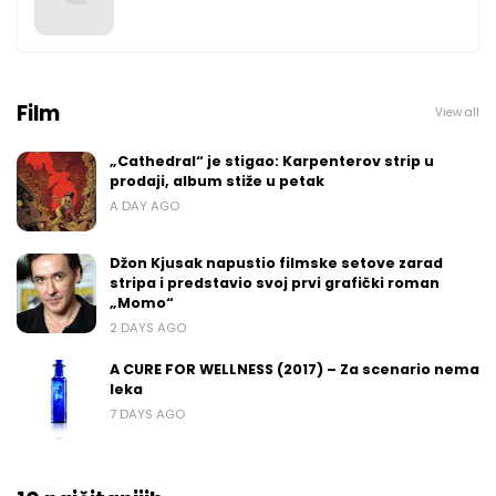
Film
View all
„Cathedral“ je stigao: Karpenterov strip u
prodaji, album stiže u petak
A DAY AGO
Džon Kjusak napustio filmske setove zarad
stripa i predstavio svoj prvi grafički roman
„Momo“
2 DAYS AGO
A CURE FOR WELLNESS (2017) – Za scenario nema
leka
7 DAYS AGO