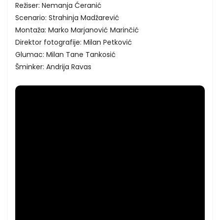
Režiser: Nemanja Ćeranić
Scenario: Strahinja Madžarević
Montaža: Marko Marjanović Marinčić
Direktor fotografije: Milan Petković
Glumac: Milan Tane Tankosić
Šminker: Andrija Ravas