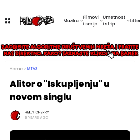
Filmovi
Umetnost
Muzika
Litte
i serije
i strip
Home
MTV3
Alitor o "Iskupljenju" u
novom singlu
HELLY CHERRY
9 YEARS AGO