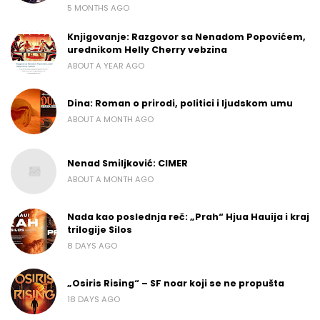
5 MONTHS AGO
Knjigovanje: Razgovor sa Nenadom Popovićem,
urednikom Helly Cherry vebzina
ABOUT A YEAR AGO
Dina: Roman o prirodi, politici i ljudskom umu
ABOUT A MONTH AGO
Nenad Smiljković: CIMER
ABOUT A MONTH AGO
Nada kao poslednja reč: „Prah“ Hjua Hauija i kraj
trilogije Silos
8 DAYS AGO
„Osiris Rising“ – SF noar koji se ne propušta
18 DAYS AGO