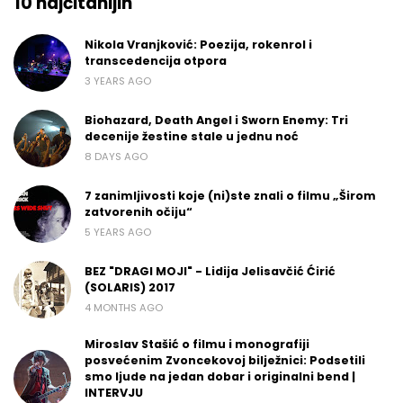
10 najčitanijih
Nikola Vranjković: Poezija, rokenrol i
transcedencija otpora
3 YEARS AGO
Biohazard, Death Angel i Sworn Enemy: Tri
decenije žestine stale u jednu noć
8 DAYS AGO
7 zanimljivosti koje (ni)ste znali o filmu „Širom
zatvorenih očiju“
5 YEARS AGO
BEZ "DRAGI MOJI" - Lidija Jelisavčić Ćirić
(SOLARIS) 2017
4 MONTHS AGO
Miroslav Stašić o filmu i monografiji
posvećenim Zvoncekovoj bilježnici: Podsetili
smo ljude na jedan dobar i originalni bend |
INTERVJU