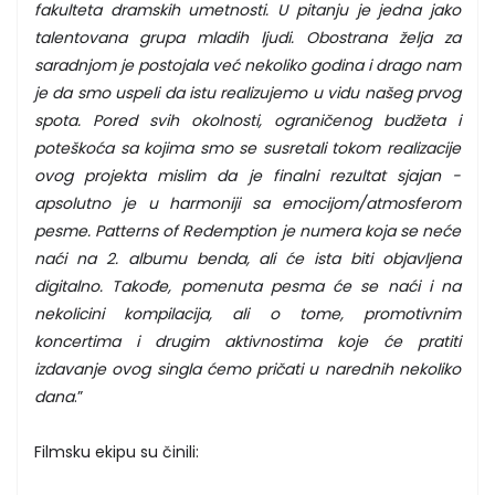
fakulteta dramskih umetnosti. U pitanju je jedna jako
talentovana grupa mladih ljudi. Obostrana želja za
saradnjom je postojala već nekoliko godina i drago nam
je da smo uspeli da istu realizujemo u vidu našeg prvog
spota. Pored svih okolnosti, ograničenog budžeta i
poteškoća sa kojima smo se susretali tokom realizacije
ovog projekta mislim da je finalni rezultat sjajan -
apsolutno je u harmoniji sa emocijom/atmosferom
pesme. Patterns of Redemption je numera koja se neće
naći na 2. albumu benda, ali će ista biti objavljena
digitalno. Takođe, pomenuta pesma će se naći i na
nekolicini kompilacija, ali o tome, promotivnim
koncertima i drugim aktivnostima koje će pratiti
izdavanje ovog singla ćemo pričati u narednih nekoliko
dana
.”
Filmsku ekipu su činili: