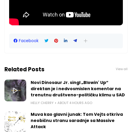
Facebook
Related Posts
View all
Novi Dinosaur Jr. singl „Blowin' Up“
direktan je i nedvosmislen komentar na
trenutnu društveno-političku klimu u SAD
HELLY CHERRY
ABOUT 4 HOURS AGO
Muva kao glavni junak: Tom Vejts otkriva
neobičnu stranu saradnje sa Massive
Attack