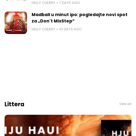
HELLY CHERRY
7 DAYS AGO
Madball u minut ipo: pogledajte novi spot
za „Don't MisStep“
HELLY CHERRY
10 DAYS AGO
Littera
View all