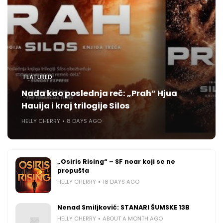
FEATURED
Nada kao poslednja reč: „Prah“ Hjua
Hauija i kraj trilogije Silos
HELLY CHERRY
8 DAYS AGO
„Osiris Rising“ – SF noar koji se ne
propušta
HELLY CHERRY
18 DAYS AGO
Nenad Smiljković: STANARI ŠUMSKE 13B
HELLY CHERRY
ABOUT A MONTH AGO