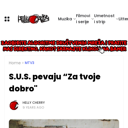
Filmovi
Umetnost
Muzika
Litte
i serije
i strip
Home
MTV3
S.U.S. pevaju “Za tvoje
dobro"
HELLY CHERRY
9 YEARS AGO