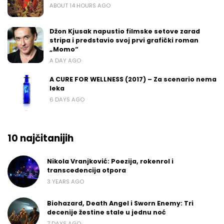
ABOUT 14 HOURS AGO
Džon Kjusak napustio filmske setove zarad
stripa i predstavio svoj prvi grafički roman
„Momo“
A DAY AGO
A CURE FOR WELLNESS (2017) – Za scenario nema
leka
6 DAYS AGO
10 najčitanijih
Nikola Vranjković: Poezija, rokenrol i
transcedencija otpora
3 YEARS AGO
Biohazard, Death Angel i Sworn Enemy: Tri
decenije žestine stale u jednu noć
7 DAYS AGO