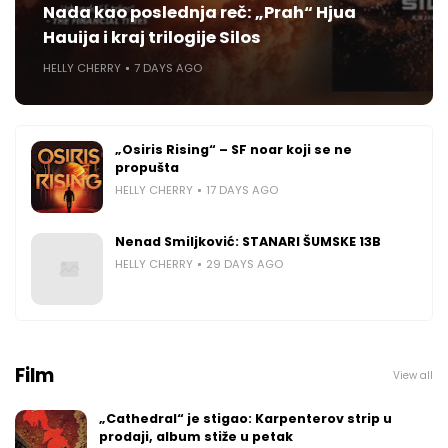
Nada kao poslednja reč: „Prah“ Hjua
Hauija i kraj trilogije Silos
HELLY CHERRY
7 DAYS AGO
„Osiris Rising“ – SF noar koji se ne
propušta
HELLY CHERRY
17 DAYS AGO
Nenad Smiljković: STANARI ŠUMSKE 13B
HELLY CHERRY
29 DAYS AGO
Film
View all
„Cathedral“ je stigao: Karpenterov strip u
prodaji, album stiže u petak