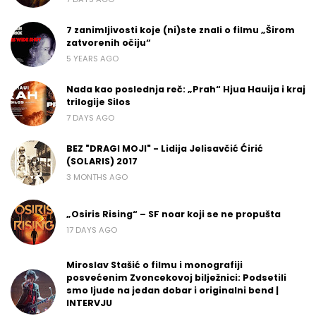
7 zanimljivosti koje (ni)ste znali o filmu „Širom
zatvorenih očiju“
5 YEARS AGO
Nada kao poslednja reč: „Prah“ Hjua Hauija i kraj
trilogije Silos
7 DAYS AGO
BEZ "DRAGI MOJI" - Lidija Jelisavčić Ćirić
(SOLARIS) 2017
3 MONTHS AGO
„Osiris Rising“ – SF noar koji se ne propušta
17 DAYS AGO
Miroslav Stašić o filmu i monografiji
posvećenim Zvoncekovoj bilježnici: Podsetili
smo ljude na jedan dobar i originalni bend |
INTERVJU