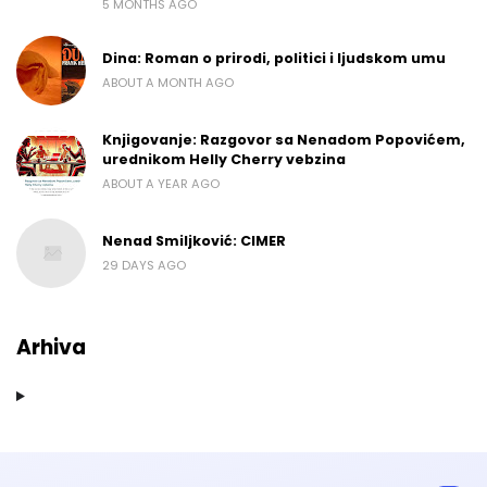
5 MONTHS AGO
Dina: Roman o prirodi, politici i ljudskom umu
ABOUT A MONTH AGO
Knjigovanje: Razgovor sa Nenadom Popovićem,
urednikom Helly Cherry vebzina
ABOUT A YEAR AGO
Nenad Smiljković: CIMER
29 DAYS AGO
Arhiva