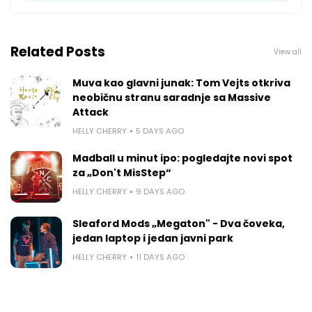
Related Posts
View all
Muva kao glavni junak: Tom Vejts otkriva
neobičnu stranu saradnje sa Massive
Attack
HELLY CHERRY
5 DAYS AGO
Madball u minut ipo: pogledajte novi spot
za „Don't MisStep“
HELLY CHERRY
9 DAYS AGO
Sleaford Mods „Megaton" - Dva čoveka,
jedan laptop i jedan javni park
HELLY CHERRY
11 DAYS AGO