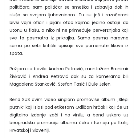
političara, sam političar se smeška i zabavlja dok ih
sluša sa svojom ljubavnicom. Tu su još i razočarani
bivši vojni oficir i pijani otac kojima jedino ostaje da
utonu u flašu, a niko ni ne primećuje perverznjaka koji
sve to posmatra iz prikrajka. Sama pesma naravno
sama po sebi kritički opisuje sve pomenute likove iz
spota.
Režijom se bavila Andrea Petrović, montažom Branimir
Živković i Andrea Petrović dok su za kamerama bili
Magdalena Stanković, Stefan Tasić i Dule Jelen.
Bend SUS ovim video singlom promoviše album „Slepi
putnik” koji izlazi pod etiketom Odličan hrčak i koji će uz
digitalno izdanje izaći i na vinilu, a bend uskoro uz
beogradsku promociju albuma čeka i turneja po Italiji,
Hrvatskoj i Sloveniji.