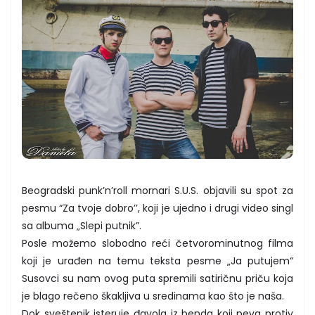
Beogradski punk’n’roll mornari S.U.S. objavili su spot za
pesmu “Za tvoje dobro’’, koji je ujedno i drugi video singl
sa albuma „Slepi putnik”.
Posle možemo slobodno reći četvorominutnog filma
koji je urađen na temu teksta pesme „Ja putujem“
Susovci su nam ovog puta spremili satiričnu priču koja
je blago rečeno škakljiva u sredinama kao što je naša.
Dok sveštenik isteruje đavola iz benda koji peva protiv