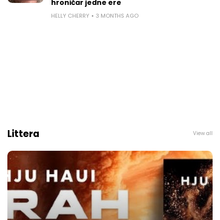
hroničar jedne ere
HELLY CHERRY
3 MONTHS AGO
Littera
View all