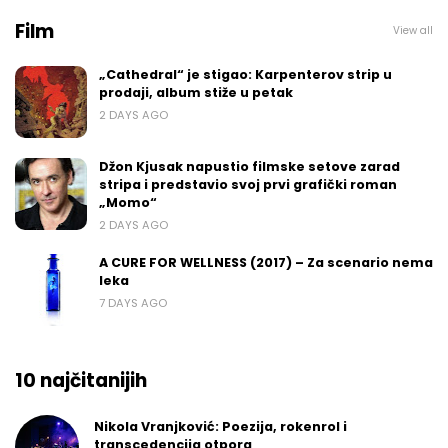
Film
View all
„Cathedral“ je stigao: Karpenterov strip u
prodaji, album stiže u petak
2 DAYS AGO
Džon Kjusak napustio filmske setove zarad
stripa i predstavio svoj prvi grafički roman
„Momo“
2 DAYS AGO
A CURE FOR WELLNESS (2017) – Za scenario nema
leka
7 DAYS AGO
10 najčitanijih
Nikola Vranjković: Poezija, rokenrol i
transcedencija otpora