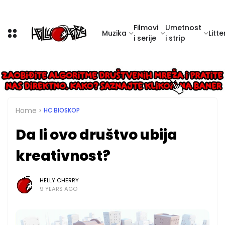
Filmovi
Umetnost
Muzika
Litte
i serije
i strip
Home
HC BIOSKOP
Da li ovo društvo ubija
kreativnost?
HELLY CHERRY
9 YEARS AGO