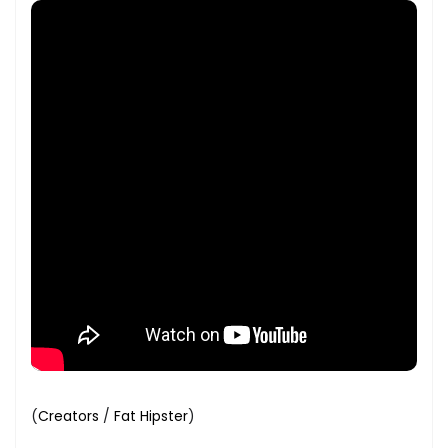
(
Creators
/
Fat Hipster
)