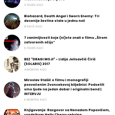
3 YEARS AGO
Biohazard, Death Angel i Sworn Enemy: Tri
decenije žestine stale u jednu noć
8 DAYS AGO
7 zanimljivosti koje (ni)ste znali o filmu „Širom
zatvorenih očiju“
5 YEARS AGO
BEZ "DRAGI MOJI" - Lidija Jelisavčić Ćirić
(SOLARIS) 2017
4 MONTHS AGO
Miroslav Stašić o filmu i monografiji
posvećenim Zvoncekovoj bilježnici: Podsetili
smo ljude na jedan dobar i originalni bend |
INTERVJU
5 MONTHS AGO
Knjigovanje: Razgovor sa Nenadom Popovićem,
urednikom Helly Cherry vebzina