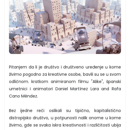
Pitanjem da li je društvo i društveno uređenje u kome
živimo pogodno za kreativne osobe, bavili su se u svom
odličnom. kratkom animiranom filmu "Alike", španski
umetnici i animatori Daniel Martínez Lara and Rafa
Cano Méndez.
Bez ijedne reči oslikali su tipično, kapitalistično
distropijsko društvo, u potpunosti nalik onome u kome
živimo, gde se svaka iskra kreativnosti i različitosti ubija