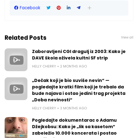
Facebook
Related Posts
View all
Zaboravljeni CGI dragulj iz 2003: Kako je
DAVE škola oživela kultni SF strip
HELLY CHERRY
2 MONTHS AGO
„Dečak koji je bio suviše nevin“ —
pogledajte kratki film koji je trebalo da
bude najava i ostao jedini trag projekta
„Doba nevinosti“
HELLY CHERRY
3 MONTHS AGO
Pogledajte dokumentarac o Adamu
Džejkobsu: Kako je „lik sa kasetom“
zabeležio 10.000 koncerata i postao