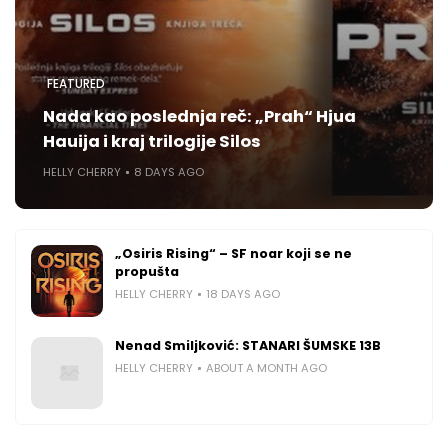
FEATURED
Nada kao poslednja reč: „Prah“ Hjua
Hauija i kraj trilogije Silos
HELLY CHERRY
8 DAYS AGO
„Osiris Rising“ – SF noar koji se ne
propušta
HELLY CHERRY
18 DAYS AGO
Nenad Smiljković: STANARI ŠUMSKE 13B
HELLY CHERRY
ABOUT A MONTH AGO