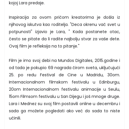
kojoj Lara predaje.
Inspiracija za ovom pričom kreatorima je došla iz
njihovog iskutva kao roditelja. "Deca okrenu vač svet u
potpunosti" izjavio je Lara, " Kada postanete otac,
često se pitate da li radite najbolju stvar za vaše dete.
Ovaj film je refleksija na to pitanje."
Film je imo svoj debi na Mundos Digitales, 2015.godine i
od tada je pokupio 69 nagrada čirom sveta, uključujući
25. po redu Festival de Cine u Madridu, 30om.
Internacionalnom filmskom festivalu u Edinburgu,
20om Internacionalnom festivalu animacije u Seulu,
15om Filmsom festivalu u San Dijegu i još mnoge druge.
Lara i Mednez su svoj film postavili online u decembru i
sada ga možete pogledati ako već do sada to niste
učinili.