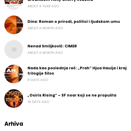
ABOUT A YEAR AGO
Dina: Roman o prirodi, politici i ljudskom umu
ABOUT A MONTH AGO
Nenad Smiljković: CIMER
ABOUT A MONTH AGO
Nada kao poslednja reč: „Prah“ Hjua Hauija i kraj
trilogije Silos
8 DAYS AGO
„Osiris Rising“ – SF noar koji se ne propušta
18 DAYS AGO
Arhiva