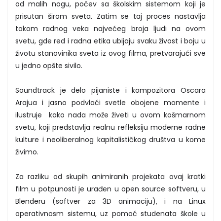
od malih nogu, počev sa školskim sistemom koji je
prisutan širom sveta. Zatim se taj proces nastavlja
tokom radnog veka najvećeg broja ljudi na ovom
svetu, gde red i radna etika ubijaju svaku živost i boju u
životu stanovinika sveta iz ovog filma, pretvarajući sve
u jedno opšte sivilo.
Soundtrack je delo pijaniste i kompozitora Oscara
Arajua i jasno podvlaći svetle obojene momente i
ilustruje kako nada može živeti u ovom košmarnom
svetu, koji predstavlja realnu refleksiju moderne radne
kulture i neoliberalnog kapitalističkog društva u kome
živimo.
Za razliku od skupih animiranih projekata ovaj kratki
film u potpunosti je urađen u open source softveru, u
Blenderu (softver za 3D animaciju), i na Linux
operativnosm sistemu, uz pomoć studenata škole u