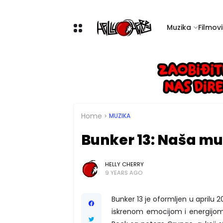
Muzika
Filmovi 
Home
MUZIKA
Bunker 13: Naša mu
HELLY CHERRY
9 YEARS AGO
Bunker 13 je oformljen u aprilu 
iskrenom emocijom i energijom