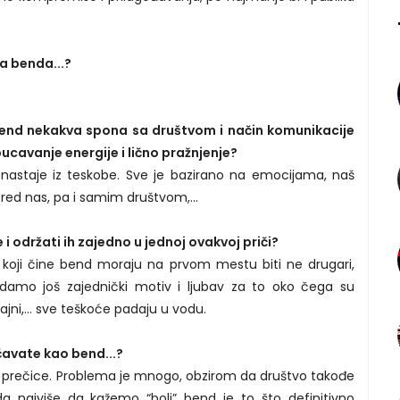
ja benda...?
 bend nekakva spona sa društvom i način komunikacije
spucavanje energije i lično pražnjenje?
nastaje iz teskobe. Sve je bazirano na emocijama, naš
ored nas, pa i samim društvom,...
e i održati ih zajedno u jednoj ovakvoj priči?
di koji čine bend moraju na prvom mestu biti ne drugari,
dodamo još zajednički motiv i ljubav za to oko čega su
tajni,… sve teškoće padaju u vodu.
čavate kao bend...?
e prečice. Problema je mnogo, obzirom da društvo takođe
a najviše da kažemo “boli” bend je to što definitivno