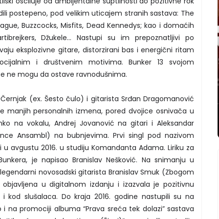
lski osciluje od ambijentalne suptilnosti do pozitivne rok
radili postepeno, pod velikim uticajem stranih sastava: The
ague, Buzzcocks, Misfits, Dead Kennedys; kao i domaćih
Partibrejkers, Džukele… Nastupi su im prepoznatljivi po
aju eksplozivne gitare, distorzirani bas i energični ritam
a socijalnim i društvenim motivima. Bunker 13 svojom
ce ne mogu da ostave ravnodušnima.
 Černjak (ex. Šesto čulo) i gitarista Srđan Dragomanović
sle manjih personalnih izmena, pored dvojice osnivača u
anko na vokalu, Andrej Jovanović na gitari i Aleksandar
nce Ansambl) na bubnjevima. Prvi singl pod nazivom
i u avgustu 2016. u studiju Komandanta Adama. Liriku za
unkera, je napisao Branislav Nešković. Na snimanju u
legendarni novosadski gitarista Branislav Smuk (Zbogom
objavljena u digitalnom izdanju i izazvala je pozitivnu
i kod slušalaca. Do kraja 2016. godine nastupili su na
i na promociji albuma “Prava sreća tek dolazi” sastava