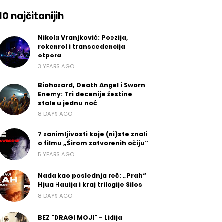
10 najčitanijih
Nikola Vranjković: Poezija,
rokenrol i transcedencija
otpora
3 YEARS AGO
Biohazard, Death Angel i Sworn
Enemy: Tri decenije žestine
stale u jednu noć
8 DAYS AGO
7 zanimljivosti koje (ni)ste znali
o filmu „Širom zatvorenih očiju“
5 YEARS AGO
Nada kao poslednja reč: „Prah“
Hjua Hauija i kraj trilogije Silos
8 DAYS AGO
BEZ "DRAGI MOJI" - Lidija