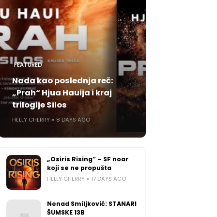
FEATURED
Nada kao poslednja reč:
„Prah“ Hjua Hauija i kraj
trilogije Silos
HELLY CHERRY
8 DAYS AGO
„Osiris Rising“ – SF noar
koji se ne propušta
HELLY CHERRY
17 DAYS AGO
Nenad Smiljković: STANARI
ŠUMSKE 13B