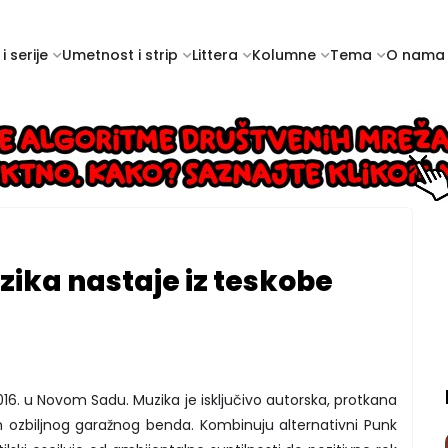
i serije
Umetnost i strip
Littera
Kolumne
Tema
O nama
zika nastaje iz teskobe
2016. u Novom Sadu. Muzika je isključivo autorska, protkana
 ozbiljnog garažnog benda. Kombinuju alternativni Punk