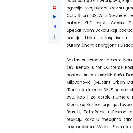
Rock sa notom Grunge-a, koji sti
agresije. Svoj iskreni izraz su g
Cult, Sham 69, Anti Nowhere Le
autora: KUD Idijoti, Goblini, 
upečatljivom vokalu koji podržav
bubnja. Lirika je inspirisan
autentičnom energijom slušao
Sastav su osnovali basista Ivan
(ex. Rehab is for Quitters). Po
postavi su se ustalili: Saša D
Milovanović (Mutant Urban Da
“Kome da kažem NE?!” su snimil
ovu, kao i za ostale numere B
Sremskoj Kamenici je gostovao 
Brus Li, TetraPank…). Pesma je 
reakciju kako u medijima tako 
novosadskom Winter Festu, kao 