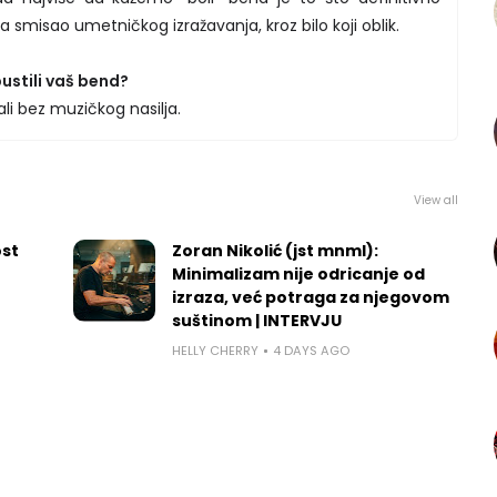
 smisao umetničkog izražavanja, kroz bilo koji oblik.
 pustili vaš bend?
li bez muzičkog nasilja.
View all
ost
Zoran Nikolić (jst mnml):
Minimalizam nije odricanje od
izraza, već potraga za njegovom
suštinom | INTERVJU
HELLY CHERRY
4 DAYS AGO