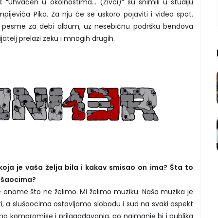
: “Uhvaćen u okolnostima… (Živci)” su snimili u studiju
jevića Pika. Za nju će se uskoro pojaviti i video spot.
e pesme za debi album, uz nesebičnu podršku bendova
jatelj prelazi zeku i mnogih drugih.
koja je vaša želja bila i kakav smisao on ima? Šta to
lušaocima?
onome što ne želimo. Mi želimo muziku. Naša muzika je
i, a slušaocima ostavljamo slobodu i sud na svaki aspekt
mo kompromise i prilagođavanja, po najmanje bi i publika