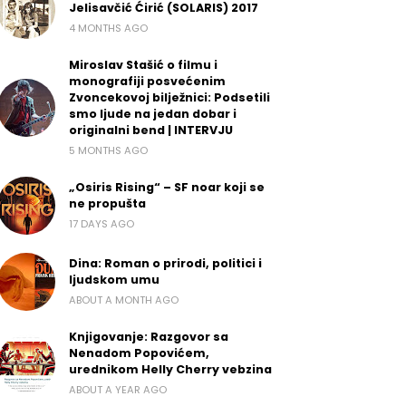
Jelisavčić Ćirić (SOLARIS) 2017
4 MONTHS AGO
Miroslav Stašić o filmu i
monografiji posvećenim
Zvoncekovoj bilježnici: Podsetili
smo ljude na jedan dobar i
originalni bend | INTERVJU
5 MONTHS AGO
„Osiris Rising“ – SF noar koji se
ne propušta
17 DAYS AGO
Dina: Roman o prirodi, politici i
ljudskom umu
ABOUT A MONTH AGO
Knjigovanje: Razgovor sa
Nenadom Popovićem,
urednikom Helly Cherry vebzina
ABOUT A YEAR AGO