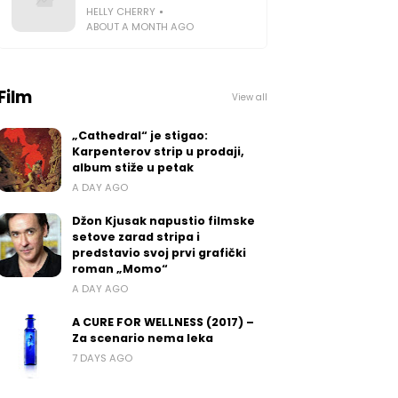
HELLY CHERRY
ABOUT A MONTH AGO
Film
View all
„Cathedral“ je stigao:
Karpenterov strip u prodaji,
album stiže u petak
A DAY AGO
Džon Kjusak napustio filmske
setove zarad stripa i
predstavio svoj prvi grafički
roman „Momo“
A DAY AGO
A CURE FOR WELLNESS (2017) –
Za scenario nema leka
7 DAYS AGO