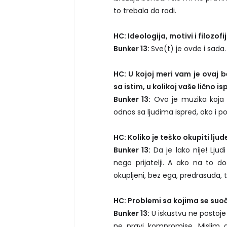
to trebala da radi.
HC: Ideologija, motivi i filozofi
Bunker 13:
Sve(t) je ovde i sada.
HC: U kojoj meri vam je ovaj
sa istim, u kolikoj vaše lično i
Bunker 13:
Ovo je muzika koja 
odnos sa ljudima ispred, oko i p
HC: Koliko je teško okupiti ljud
Bunker 13:
Da je lako nije! Lju
nego prijatelji. A ako na to 
okupljeni, bez ega, predrasuda, 
HC: Problemi sa kojima se suo
Bunker 13:
U iskustvu ne postoj
ne pravi kompromise. Mislim d