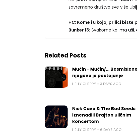
savremeno društvo sve više ubija
HC: Kome i u kojoj prilici biste
Bunker 13:
Svakome ko ima uši, a
Related Posts
Mučin - Mučin/... Besmislen
njegovo je postojanje
HELLY CHERRY
3 DAYS AGO
Nick Cave & The Bad Seeds
iznenadili Brajton uličnim
koncertom
HELLY CHERRY
6 DAYS AGO