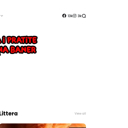
13k
3k
Littera
View all