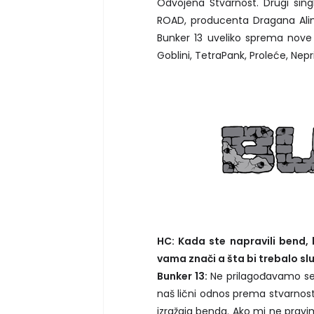
Odvojena Stvarnost. Drugi singl
ROAD, producenta Dragana Alimpi
Bunker 13 uveliko sprema nov
Goblini, TetraPank, Proleće, Nepri
HC: Kada ste napravili bend, 
vama znači a šta bi trebalo s
Bunker 13:
Ne prilagođavamo se 
naš lični odnos prema stvarnost
izražaja benda. Ako mi ne pravi