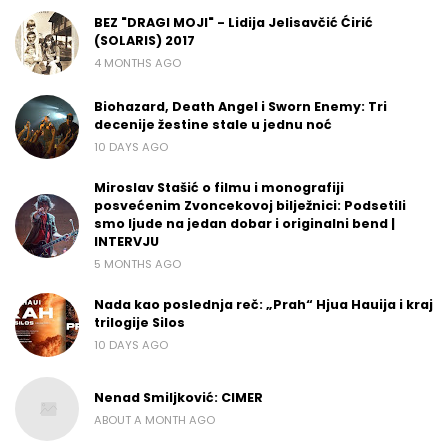
BEZ "DRAGI MOJI" - Lidija Jelisavčić Ćirić
(SOLARIS) 2017
4 MONTHS AGO
Biohazard, Death Angel i Sworn Enemy: Tri
decenije žestine stale u jednu noć
10 DAYS AGO
Miroslav Stašić o filmu i monografiji
posvećenim Zvoncekovoj bilježnici: Podsetili
smo ljude na jedan dobar i originalni bend |
INTERVJU
5 MONTHS AGO
Nada kao poslednja reč: „Prah“ Hjua Hauija i kraj
trilogije Silos
10 DAYS AGO
Nenad Smiljković: CIMER
ABOUT A MONTH AGO