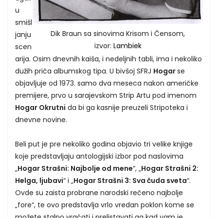
u
smišl
Dik Braun sa sinovima Krisom i Čensom,
janju
izvor:
Lambiek
scen
arija. Osim dnevnih kaiša, i nedeljnih tabli, ima i nekoliko
dužih priča albumskog tipa. U bivšoj SFRJ
Hogar
se
objavljuje od 1973. samo dva meseca nakon američke
premijere, prvo u sarajevskom Strip Artu pod imenom
Hogar Okrutni
da bi ga kasnije preuzeli Stripoteka i
dnevne novine.
Beli put je pre nekoliko godina objavio tri velike knjige
koje predstavljaju antologijski izbor pod naslovima
„
Hogar Strašni: Najbolje od mene
“, „
Hogar Strašni 2:
Helga, ljubavi
“ i „
Hogar Strašni 3: Sva čuda sveta
“.
Ovde su zaista probrane narodski rečeno najbolje
„fore“, te ovo predstavlja vrlo vredan poklon kome se
možete stalno vraćati i prelistavati ga kad vam je