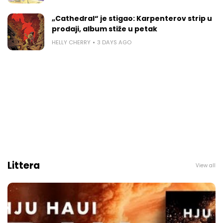
„Cathedral“ je stigao: Karpenterov strip u
prodaji, album stiže u petak
HELLY CHERRY
3 DAYS AGO
Littera
View all