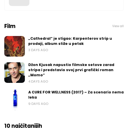
Film
View all
„Cathedral“ je stigao: Karpenterov strip u
prodaji, album stiže u petak
3 DAYS AGO
Džon Kjusak napustio filmske setove zarad
stripa i predstavio svoj prvi grafički roman
„Momo“
4 DAYS AGO
A CURE FOR WELLNESS (2017) – Za scenario nema
leka
9 DAYS AGO
10 najčitanijih