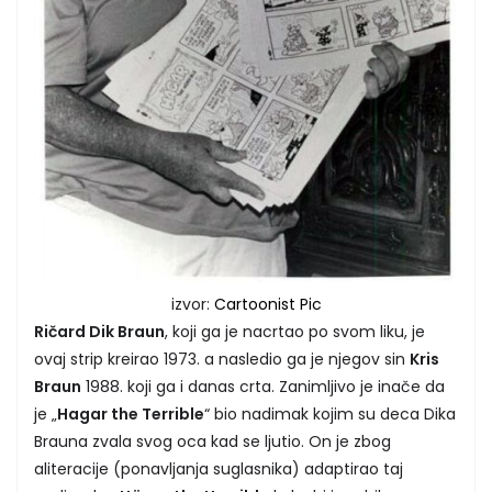
izvor:
Cartoonist Pic
Ričard Dik Braun
, koji ga je nacrtao po svom liku, je
ovaj strip kreirao 1973. a nasledio ga je njegov sin
Kris
Braun
1988. koji ga i danas crta. Zanimljivo je inače da
je „
Hagar the Terrible
“ bio nadimak kojim su deca Dika
Brauna zvala svog oca kad se ljutio. On je zbog
aliteracije (ponavljanja suglasnika) adaptirao taj