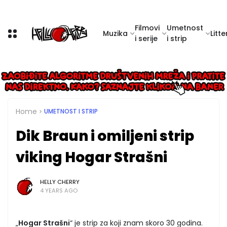
Filmovi
Umetnost
Muzika
Litte
i serije
i strip
Home
UMETNOST I STRIP
Dik Braun i omiljeni strip
viking Hogar Strašni
HELLY CHERRY
4 YEARS AGO
„
Hogar Strašni
“ je strip za koji znam skoro 30 godina.