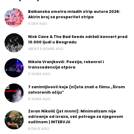
Balkanska smotra mladih strip autora 2026:
Akirin broj za prosperitet stripa
A DAY AGO
Nick Cave & The Bad Seeds održali koncert pred
10.000 ljudi u Beogradu
ABOUT 5 HOURS AGO
Nikola Vranjković: Poezija, rokenrol i
transcedencija otpora
3 YEARS AGO
7 zanimljivosti koje (ni)ste znali o filmu „Širom
zatvorenih očiju“
5 YEARS AGO
Zoran Nikolić (jst mnml): Minimalizam nije
odricanje od izraza, već potraga za njegovom
suštinom | INTERVJU
6 DAYS AGO