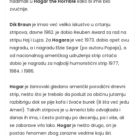
nadimak u
Hägar the Horrible
kako bi ime bilo
zvučnije.
Dik Braun
je imao već veliko iskustvo u crtanju
stripova, davne 1962. je dobio Reuben Award za rad na
stripu Haj i Lujza. Za
Hogara
je već 1973. dobio opet ovu
nagradu, a i nagradu Elzie Segar (po autoru Popaja), a
od nacionalnog američkog udruženja strip crtača
dobio je nagradu za najbolji humoristični strip 1977,
1984. i 1986.
Hogar
je žanrovski gledano američki porodični dnevni
strip, nešto što je trebalo da posluži za običnu jutarnju
razbibrigu dok se pije kafa i žvaće burek (ili šta već jedu
Ameri). Takvih stripova je u Americi bilo odvajkada i
danas ih ima, i često potraju po deceniju, pa i više, ali
se zaborave vrlo lako.
Hogar
je nešto drugo, on je
postao fenomen zbog zarazne vedrine koju širi.