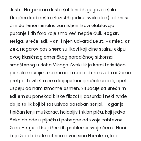
Jeste,
Hogar
ima dosta šablonskih gegova i šala
(logično kad nešto izlazi 43 godine svaki dan), ali mi se
čini da fenomenalno zamišljeni likovi olakšavaju
gutanje i tih fora koje smo već negde čuli.
Hogar,
Helga, Srećni Edi, Honi
i njen udvarač
Leut, Hamlet, dr
Zuk,
Hogarov pas
Snert
su likovi koji čine stalnu ekipu
ovog klasičnog američkog porodičnog sitkoma
smeštenog u doba Vikinga. Svaki lik je karakterističan
po nekim svojim manama, i mada skoro uvek možemo
pretpostaviti šta će u kojoj situaciji reći ili uraditi, opet
uspeju da nam izmame osmeh. Situacije sa
Srećnim
Edijem
su ponekad bliske filozofiji apsurda i neki tvrde
da je to lik koji bi zasluživao poseban serijal.
Hogar
je
tipičan lenji muškarac, halapljiv i sklon piću, koji jedva
čeka da ode u pljačku i pobegne od svoje zahtevne
žene
Helge
, i tinejdžerskih problema svoje ćerke
Honi
koja želi da bude ratnica i svog sina
Hamleta
, koji