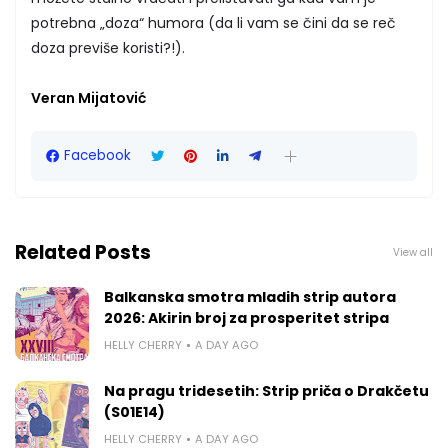
potrebna „doza“ humora (da li vam se čini da se reč
doza previše koristi?!).
Veran Mijatović
Facebook
Related Posts
View all
Balkanska smotra mladih strip autora
2026: Akirin broj za prosperitet stripa
HELLY CHERRY
A DAY AGO
Na pragu tridesetih: Strip priča o Drakčetu
(S01E14)
HELLY CHERRY
A DAY AGO