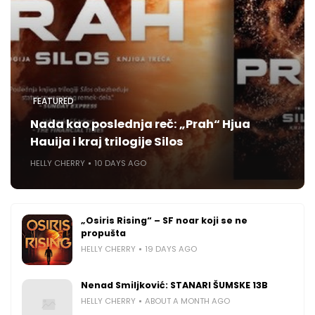
FEATURED
Nada kao poslednja reč: „Prah“ Hjua
Hauija i kraj trilogije Silos
HELLY CHERRY
10 DAYS AGO
„Osiris Rising“ – SF noar koji se ne
propušta
HELLY CHERRY
19 DAYS AGO
Nenad Smiljković: STANARI ŠUMSKE 13B
HELLY CHERRY
ABOUT A MONTH AGO