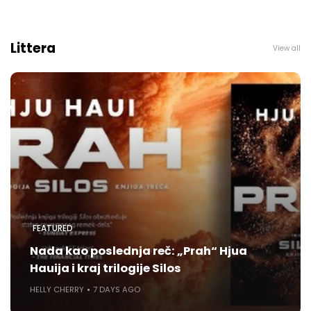
Littera
View all
FEATURED
Nada kao poslednja reč: „Prah“ Hjua
Hauija i kraj trilogije Silos
HELLY CHERRY
7 DAYS AGO