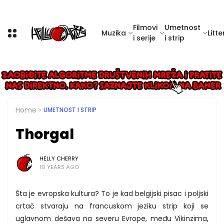
Filmovi
Umetnost
Muzika
Litte
i serije
i strip
Home
UMETNOST I STRIP
Thorgal
HELLY CHERRY
10 YEARS AGO
Šta je evropska kultura? To je kad belgijski pisac i poljski
crtač stvaraju na francuskom jeziku strip koji se
uglavnom dešava na severu Evrope, među Vikinzima,