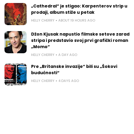
„Cathedral“ je stigao: Karpenterov strip u
prodaji, album stiže u petak
HELLY CHERRY
ABOUT 19 HOURS AGO
Džon Kjusak napustio filmske setove zarad
stripa i predstavio svoj prvi grafički roman
„Momo“
HELLY CHERRY
A DAY AGO
Pre „Britanske invazije“ bili su „Šokovi
budućnosti“
HELLY CHERRY
4 DAYS AGO