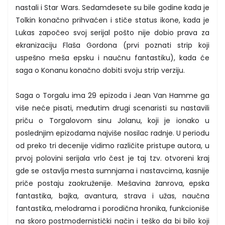
nastali i Star Wars. Sedamdesete su bile godine kada je
Tolkin konačno prihvaćen i stiče status ikone, kada je
Lukas započeo svoj serijal pošto nije dobio prava za
ekranizaciju Flaša Gordona (prvi poznati strip koji
uspešno meša epsku i naučnu fantastiku), kada će
saga o Konanu konačno dobiti svoju strip verziju.
Saga o Torgalu ima 29 epizoda i Jean Van Hamme ga
više neće pisati, međutim drugi scenaristi su nastavili
priču o Torgalovom sinu Jolanu, koji je ionako u
poslednjim epizodama najviše nosilac radnje. U periodu
od preko tri decenije vidimo različite pristupe autora, u
prvoj polovini serijala vrlo čest je taj tzv. otvoreni kraj
gde se ostavlja mesta sumnjama i nastavcima, kasnije
priče postaju zaokruženije. Mešavina žanrova, epska
fantastika, bajka, avantura, strava i užas, naučna
fantastika, melodrama i porodična hronika, funkcioniše
na skoro postmodernistički način i teško da bi bilo koji