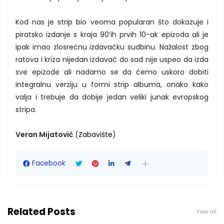
Kod nas je strip bio veoma popularan što dokazuje i
piratsko izdanje s kraja 90’ih prvih 10-ak epizoda ali je
ipak imao zlosrećnu izdavačku sudbinu. Nažalost zbog
ratova i kriza nijedan izdavač do sad nije uspeo da izda
sve epizode ali nadamo se da ćemo uskoro dobiti
integralnu verziju u formi strip albuma, onako kako
valja i trebuje da dobije jedan veliki junak evropskog
stripa.
Veran Mijatović
(
Zabavište
)
Facebook
Related Posts
View all