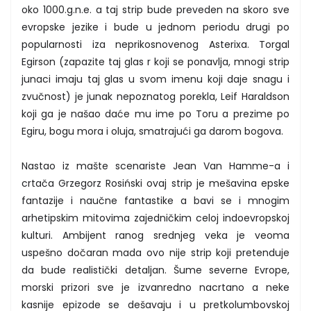
oko 1000.g.n.e. a taj strip bude preveden na skoro sve
evropske jezike i bude u jednom periodu drugi po
popularnosti iza neprikosnovenog Asterixa. Torgal
Egirson (zapazite taj glas r koji se ponavlja, mnogi strip
junaci imaju taj glas u svom imenu koji daje snagu i
zvučnost) je junak nepoznatog porekla, Leif Haraldson
koji ga je našao daće mu ime po Toru a prezime po
Egiru, bogu mora i oluja, smatrajući ga darom bogova.
Nastao iz mašte scenariste Jean Van Hamme-a i
crtača Grzegorz Rosiński ovaj strip je mešavina epske
fantazije i naučne fantastike a bavi se i mnogim
arhetipskim mitovima zajedničkim celoj indoevropskoj
kulturi. Ambijent ranog srednjeg veka je veoma
uspešno dočaran mada ovo nije strip koji pretenduje
da bude realistički detaljan. Šume severne Evrope,
morski prizori sve je izvanredno nacrtano a neke
kasnije epizode se dešavaju i u pretkolumbovskoj