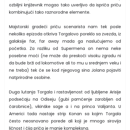
ozbiljni književnik mogao tako uverljivo da ispriča priču
kombinujući tako raznorodne elemente.
Majstorski gradeći priču scenarista nam tek posle
nekoliko epizoda otkriva Torgalovo poreklo sa zvezda, iz
galaksije far, far away mada ga naslućujemo od
početka. Za razliku od Supermena on nema neke
posebne moći (ne može da preskoči visoku zgradu ni
da bude brži od lokomotive ali to mu u srednjem veku i
ne treba) tek će se kod njegovog sina Jolana pojaviti
natprirodne osobine.
Duga lutanja Torgala i rastavljenost od ljubljene Arisije
podsećaju na Odiseju (gubi pamćenje zarobljen od
čarobnice), vikinške sage a i na princa Valijanta. U
Americi tada nastaje strip Konan sa kojim Torgala
često neosnovano porede ali koji je mnogo sirovija
ličnost i čija priča je manje kompleksna.