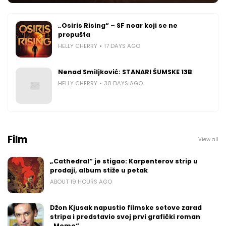
„Osiris Rising“ – SF noar koji se ne
propušta
HELLY CHERRY
17 DAYS AGO
Nenad Smiljković: STANARI ŠUMSKE 13B
HELLY CHERRY
30 DAYS AGO
Film
View all
„Cathedral“ je stigao: Karpenterov strip u
prodaji, album stiže u petak
ABOUT 19 HOURS AGO
Džon Kjusak napustio filmske setove zarad
stripa i predstavio svoj prvi grafički roman
„Momo“