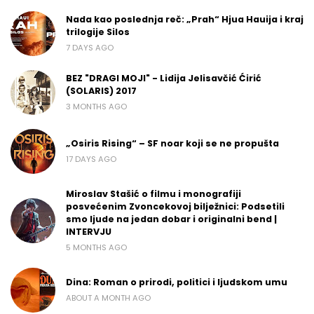
Nada kao poslednja reč: „Prah“ Hjua Hauija i kraj
trilogije Silos
7 DAYS AGO
BEZ "DRAGI MOJI" - Lidija Jelisavčić Ćirić
(SOLARIS) 2017
3 MONTHS AGO
„Osiris Rising“ – SF noar koji se ne propušta
17 DAYS AGO
Miroslav Stašić o filmu i monografiji
posvećenim Zvoncekovoj bilježnici: Podsetili
smo ljude na jedan dobar i originalni bend |
INTERVJU
5 MONTHS AGO
Dina: Roman o prirodi, politici i ljudskom umu
ABOUT A MONTH AGO