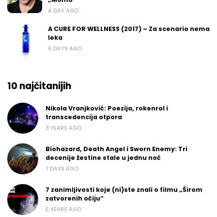
A DAY AGO
A CURE FOR WELLNESS (2017) – Za scenario nema
leka
6 DAYS AGO
10 najčitanijih
Nikola Vranjković: Poezija, rokenrol i
transcedencija otpora
3 YEARS AGO
Biohazard, Death Angel i Sworn Enemy: Tri
decenije žestine stale u jednu noć
7 DAYS AGO
7 zanimljivosti koje (ni)ste znali o filmu „Širom
zatvorenih očiju“
5 YEARS AGO