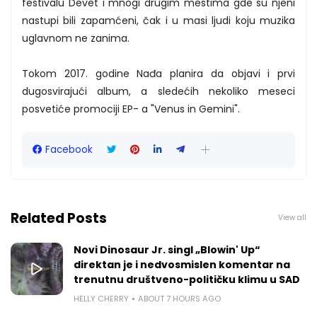
festivalu Devet i mnogi drugim mestima gde su njeni
nastupi bili zapamćeni, čak i u masi ljudi koju muzika
uglavnom ne zanima.
Tokom 2017. godine Nađa planira da objavi i prvi
dugosvirajući album, a sledećih nekoliko meseci
posvetiće promociji EP- a "Venus in Gemini".
Facebook
Related Posts
View all
Novi Dinosaur Jr. singl „Blowin' Up“
direktan je i nedvosmislen komentar na
trenutnu društveno-političku klimu u SAD
HELLY CHERRY
ABOUT 7 HOURS AGO