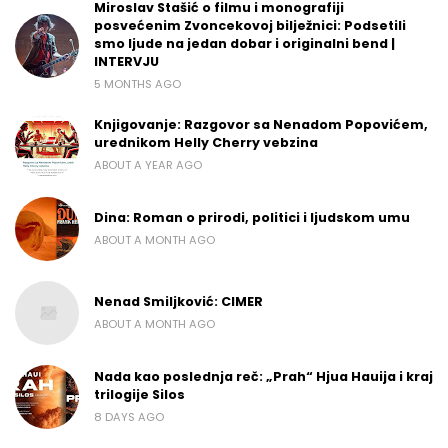
Miroslav Stašić o filmu i monografiji
posvećenim Zvoncekovoj bilježnici: Podsetili
smo ljude na jedan dobar i originalni bend |
INTERVJU
5 MONTHS AGO
Knjigovanje: Razgovor sa Nenadom Popovićem,
urednikom Helly Cherry vebzina
ABOUT A YEAR AGO
Dina: Roman o prirodi, politici i ljudskom umu
ABOUT A MONTH AGO
Nenad Smiljković: CIMER
ABOUT A MONTH AGO
Nada kao poslednja reč: „Prah“ Hjua Hauija i kraj
trilogije Silos
8 DAYS AGO