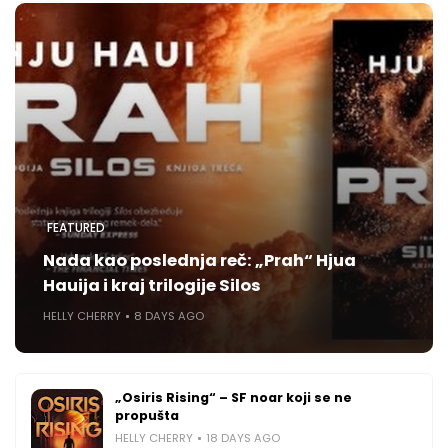
FEATURED
Nada kao poslednja reč: „Prah“ Hjua
Hauija i kraj trilogije Silos
HELLY CHERRY
8 DAYS AGO
„Osiris Rising“ – SF noar koji se ne
propušta
HELLY CHERRY
18 DAYS AGO