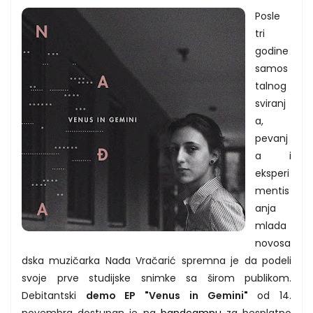
Posle
tri
godine
samos
talnog
sviranj
a,
pevanj
a i
eksperi
mentis
anja
mlada
novosa
dska muzičarka Nađa Vračarić spremna je da podeli
svoje prve studijske snimke sa širom publikom.
Debitantski
demo EP "Venus in Gemini"
od 14.
novembra dostupan je na
bandcampu
za besplatno