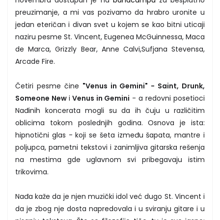
preuzimanje, a mi vas pozivamo da hrabro uronite u
jedan eteričan i divan svet u kojem se kao bitni uticaji
naziru pesme St. Vincent, Eugenea McGuinnessa, Maca
de Marca, Grizzly Bear, Anne Calvi,Sufjana Stevensa,
Arcade Fire.
Četiri pesme čine
"Venus in Gemini" - Saint, Drunk,
Someone New
i
Venus in Gemini
- a redovni posetioci
Nađinih koncerata mogli su da ih čuju u različitim
oblicima tokom poslednjih godina. Osnova je ista:
hipnotični glas - koji se šeta između šapata, mantre i
poljupca, pametni tekstovi i zanimljiva gitarska rešenja
na mestima gde uglavnom svi pribegavaju istim
trikovima.
Nađa kaže da je njen muzički idol već dugo St. Vincent i
da je zbog nje dosta napredovala i u sviranju gitare i u