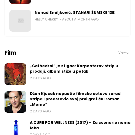
Nenad Smiljković: STANARI ŠUMSKE 13B
HELLY CHERRY
ABOUT A MONTH AGO
Film
View all
„Cathedral“ je stigao: Karpenterov strip u
prodaji, album stiže u petak
2 DAYS AGO
Džon Kjusak napustio filmske setove zarad
stripa i predstavio svoj prvi grafički roman
„Momo“
2 DAYS AGO
A CURE FOR WELLNESS (2017) – Za scenario nema
leka
7 DAYS AGO