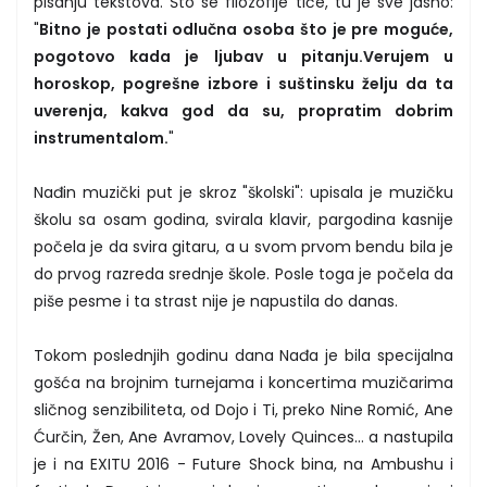
pisanju tekstova. Što se filozofije tiče, tu je sve jasno:
"
Bitno je postati odlučna osoba što je pre moguće,
pogotovo kada je ljubav u pitanju.Verujem u
horoskop, pogrešne izbore i suštinsku želju da ta
uverenja, kakva god da su, propratim dobrim
instrumentalom.
"
Nađin muzički put je skroz "školski": upisala je muzičku
školu sa osam godina, svirala klavir, pargodina kasnije
počela je da svira gitaru, a u svom prvom bendu bila je
do prvog razreda srednje škole. Posle toga je počela da
piše pesme i ta strast nije je napustila do danas.
Tokom poslednjih godinu dana Nađa je bila specijalna
gošća na brojnim turnejama i koncertima muzičarima
sličnog senzibiliteta, od Dojo i Ti, preko Nine Romić, Ane
Ćurčin, Žen, Ane Avramov, Lovely Quinces... a nastupila
je i na EXITU 2016 - Future Shock bina, na Ambushu i