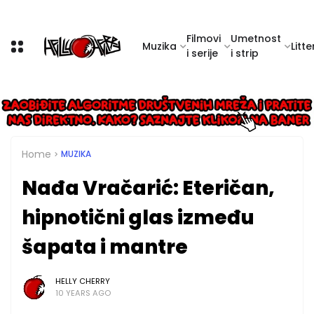
Filmovi
Umetnost
Muzika
Litte
i serije
i strip
Home
MUZIKA
Nađa Vračarić: Eteričan,
hipnotični glas između
šapata i mantre
HELLY CHERRY
10 YEARS AGO