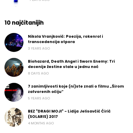
10 najčitanijih
Nikola Vranjković: Poezija, rokenrol i
transcedencija otpora
3 YEARS AGO
Biohazard, Death Angel i Sworn Enemy: Tri
decenije žestine stale u jednu noć
8 DAYS AGO
7 zanimljivosti koje (ni)ste znali o filmu „Širom
zatvorenih očiju“
5 YEARS AGO
BEZ "DRAGI MOJI" - Lidija Jelisavčić Ćirić
(SOLARIS) 2017
4 MONTHS AGO