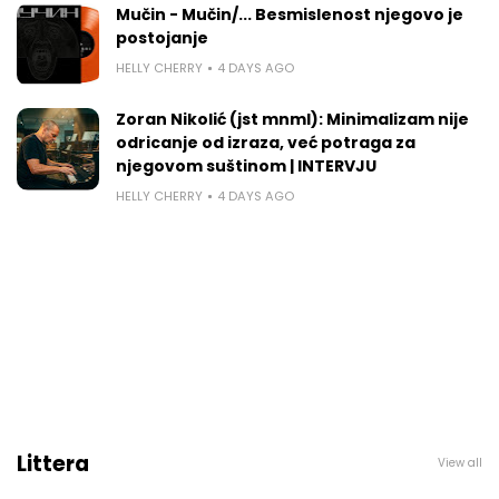
Mučin - Mučin/... Besmislenost njegovo je
postojanje
HELLY CHERRY
4 DAYS AGO
Zoran Nikolić (jst mnml): Minimalizam nije
odricanje od izraza, već potraga za
njegovom suštinom | INTERVJU
HELLY CHERRY
4 DAYS AGO
Littera
View all