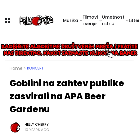
Filmovi
Umetnost
Muzika
Litte
i serije
i strip
Home
KONCERT
Goblini na zahtev publike
zasvirali na APA Beer
Gardenu
HELLY CHERRY
10 YEARS AGO