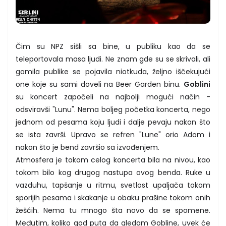
Čim su NPZ sišli sa bine, u publiku kao da se
teleportovala masa ljudi. Ne znam gde su se skrivali, ali
gomila publike se pojavila niotkuda, željno iščekujući
one koje su sami doveli na Beer Garden binu.
Goblini
su koncert započeli na najbolji mogući način -
odsviravši "Lunu". Nema boljeg početka koncerta, nego
jednom od pesama koju ljudi i dalje pevaju nakon što
se ista završi. Upravo se refren "Lune" orio Adom i
nakon što je bend završio sa izvođenjem.
Atmosfera je tokom celog koncerta bila na nivou, kao
tokom bilo kog drugog nastupa ovog benda. Ruke u
vazduhu, tapšanje u ritmu, svetlost upaljača tokom
sporijih pesama i skakanje u obaku prašine tokom onih
žešćih. Nema tu mnogo šta novo da se spomene.
Međutim, koliko god puta da gledam Gobline, uvek će