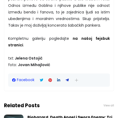
Odnos između Goblina i njihove publike nije odnost
između benda i fanova, to je zajednica ljudi sa istim
ubeđenjima i moralnim vrednostima. Skup prijatelja.
Takav je moj doživljaj koncerata šabačkih pankera.
Kompletnu galeriju pogledajte
na našoj fejsbuk
stranici
.
txt:
Jelena Ostojić
foto:
Jovan Mihajlović
Facebook
Related Posts
View all
Biohazard, Death Angel i Sworn Enemy: Tri