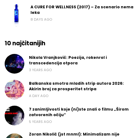
A CURE FOR WELLNESS (2017) – Za scenario nema
leka
8 DAYS AGO
10 najčitanijih
Nikola Vranjković: Poezija, rokenrol i
transcedencija otpora
3 YEARS AGO
Balkanska smotra mladih strip autora 2026:
Akirin broj za prosperitet stripa
A DAY AGO
7 zanimljivosti koje (ni)ste znali o filmu „Širom
zatvorenih očiju“
5 YEARS AGO
Zoran Nikolić (jst mnml): Minimalizam nije