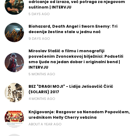
odricanje od izraza, već potraga za njegovom
suštinom | INTERVJU
5 DAYS AGO
Biohazard, Death Angel i Sworn Enemy: Tri
decenije žestine stale u jednu noć
9 DAYS AGO
Miroslav Stašić o filmu i monografiji
posvećenim Zvoncekovoj bilježnici: Podsetili
smo ljude na jedan dobar i originalni bend |
INTERVJU
5 MONTHS AGO
BEZ "DRAGI MOJI" - Lidija Jelisavčić Ćirić
(SOLARIS) 2017
4 MONTHS AGO
Knjigovanje: Razgovor sa Nenadom Popovićem,
urednikom Helly Cherry vebzina
ABOUT A YEAR AGO