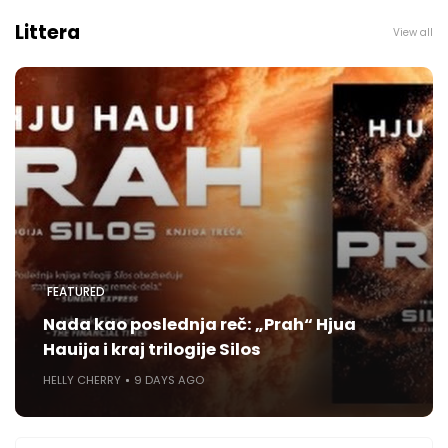
Littera
View all
FEATURED
Nada kao poslednja reč: „Prah“ Hjua
Hauija i kraj trilogije Silos
HELLY CHERRY
9 DAYS AGO