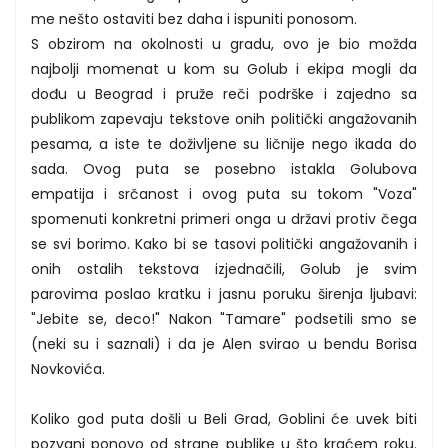
me nešto ostaviti bez daha i ispuniti ponosom.
S obzirom na okolnosti u gradu, ovo je bio možda
najbolji momenat u kom su Golub i ekipa mogli da
dođu u Beograd i pruže reči podrške i zajedno sa
publikom zapevaju tekstove onih politički angažovanih
pesama, a iste te doživljene su ličnije nego ikada do
sada. Ovog puta se posebno istakla Golubova
empatija i srčanost i ovog puta su tokom "Voza"
spomenuti konkretni primeri onga u državi protiv čega
se svi borimo. Kako bi se tasovi politički angažovanih i
onih ostalih tekstova izjednačili, Golub je svim
parovima poslao kratku i jasnu poruku širenja ljubavi:
"Jebite se, deco!" Nakon "Tamare" podsetili smo se
(neki su i saznali) i da je Alen svirao u bendu Borisa
Novkovića.
Koliko god puta došli u Beli Grad, Goblini će uvek biti
pozvani ponovo od strane publike u što kraćem roku.