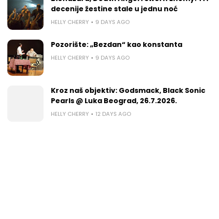
decenije žestine stale u jednu noć
HELLY CHERRY
9 DAYS AGO
Pozorište: „Bezdan“ kao konstanta
HELLY CHERRY
9 DAYS AGO
Kroz naš objektiv: Godsmack, Black Sonic
Pearls @ Luka Beograd, 26.7.2026.
HELLY CHERRY
12 DAYS AGO