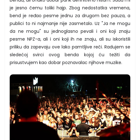
je jesno čemu toliki hajp. Zbog nedostatka vremena,
bend je ređao pesme jednu za drugom bez pauza, a
publici to ni najmanje nije zasmetalo. Uz "Ja ne mogu
da ne mogu" su jednoglasno pevali i oni koji znaju
pesme NPZ-a, ali i oni koji ih ne znaju, ali su iskoristili
priliku da zapevaju ove lako pamtljive reči. Radujem se
sledećoj svirci ovog benda kojoj ću težiti da
prisustvujem kao dobar poznavalac njihove muzike.