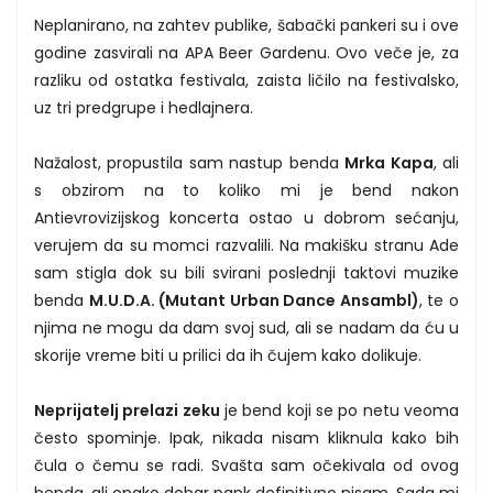
Neplanirano, na zahtev publike, šabački pankeri su i ove
godine zasvirali na APA Beer Gardenu. Ovo veče je, za
razliku od ostatka festivala, zaista ličilo na festivalsko,
uz tri predgrupe i hedlajnera.
Nažalost, propustila sam nastup benda
Mrka Kapa
, ali
s obzirom na to koliko mi je bend nakon
Antievrovizijskog koncerta ostao u dobrom sećanju,
verujem da su momci razvalili. Na makišku stranu Ade
sam stigla dok su bili svirani poslednji taktovi muzike
benda
M.U.D.A. (Mutant Urban Dance Ansambl)
, te o
njima ne mogu da dam svoj sud, ali se nadam da ću u
skorije vreme biti u prilici da ih čujem kako dolikuje.
Neprijatelj prelazi zeku
je bend koji se po netu veoma
često spominje. Ipak, nikada nisam kliknula kako bih
čula o čemu se radi. Svašta sam očekivala od ovog
benda, ali onako dobar pank definitivno nisam. Sada mi