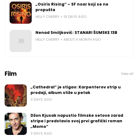
„Osiris Rising“ – SF noar koji se ne
propušta
HELLY CHERRY
19 DAYS AGO
Nenad Smiljković: STANARI ŠUMSKE 13B
HELLY CHERRY
ABOUT A MONTH AGO
Film
View all
„Cathedral“ je stigao: Karpenterov strip u
prodaji, album stiže u petak
3 DAYS AGO
Džon Kjusak napustio filmske setove zarad
stripa i predstavio svoj prvi grafički roman
„Momo“
3 DAYS AGO