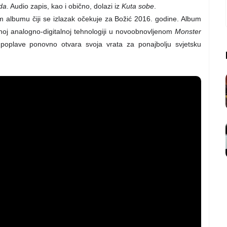
da
. Audio zapis, kao i obično, dolazi iz
Kuta sobe
.
m albumu čiji se izlazak očekuje za Božić 2016. godine. Album
itnoj analogno-digitalnoj tehnologiji u novoobnovljenom
Monster
poplave ponovno otvara svoja vrata za ponajbolju svjetsku