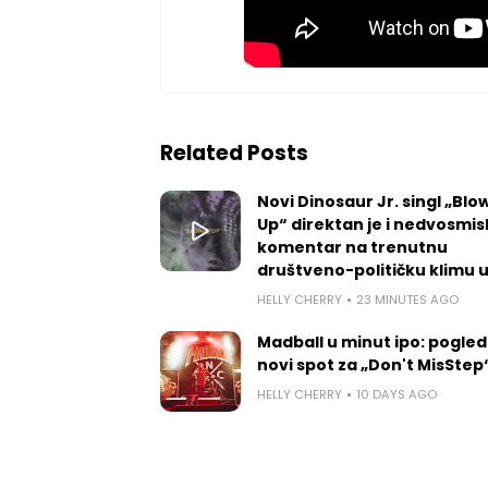
Related Posts
Novi Dinosaur Jr. singl „Blow
Up“ direktan je i nedvosmis
komentar na trenutnu
društveno-političku klimu 
HELLY CHERRY
23 MINUTES AGO
Madball u minut ipo: pogled
novi spot za „Don't MisStep
HELLY CHERRY
10 DAYS AGO