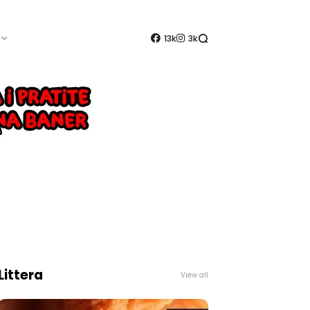
13k
3k
Littera
View all