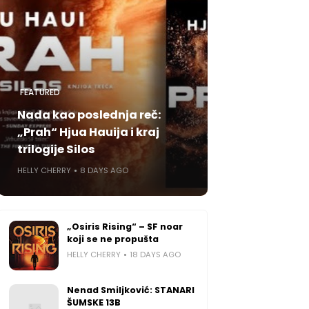
FEATURED
Nada kao poslednja reč:
„Prah“ Hjua Hauija i kraj
trilogije Silos
HELLY CHERRY
8 DAYS AGO
„Osiris Rising“ – SF noar
koji se ne propušta
HELLY CHERRY
18 DAYS AGO
Nenad Smiljković: STANARI
ŠUMSKE 13B