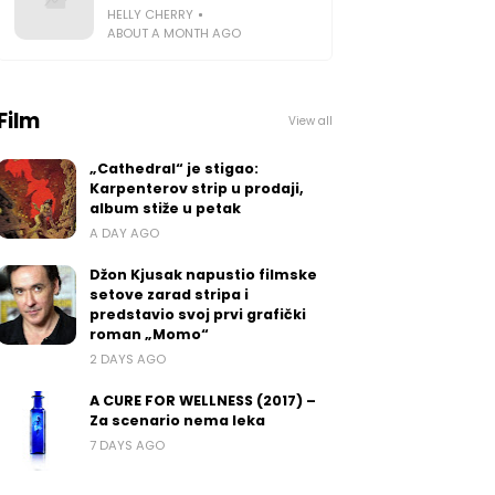
HELLY CHERRY
ABOUT A MONTH AGO
Film
View all
„Cathedral“ je stigao:
Karpenterov strip u prodaji,
album stiže u petak
A DAY AGO
Džon Kjusak napustio filmske
setove zarad stripa i
predstavio svoj prvi grafički
roman „Momo“
2 DAYS AGO
A CURE FOR WELLNESS (2017) –
Za scenario nema leka
7 DAYS AGO