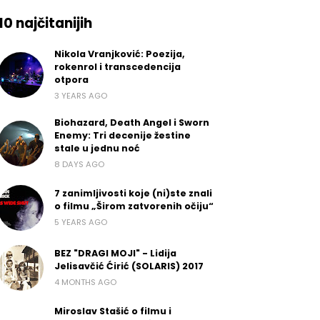
10 najčitanijih
Nikola Vranjković: Poezija,
rokenrol i transcedencija
otpora
3 YEARS AGO
Biohazard, Death Angel i Sworn
Enemy: Tri decenije žestine
stale u jednu noć
8 DAYS AGO
7 zanimljivosti koje (ni)ste znali
o filmu „Širom zatvorenih očiju“
5 YEARS AGO
BEZ "DRAGI MOJI" - Lidija
Jelisavčić Ćirić (SOLARIS) 2017
4 MONTHS AGO
Miroslav Stašić o filmu i