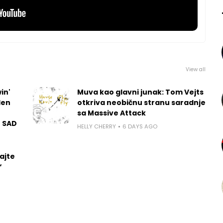
View all
in'
Muva kao glavni junak: Tom Vejts
len
otkriva neobičnu stranu saradnje
sa Massive Attack
u SAD
HELLY CHERRY
6 DAYS AGO
ajte
“