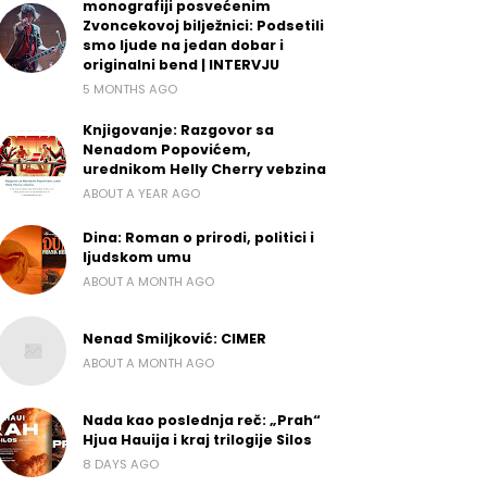
monografiji posvećenim
Zvoncekovoj bilježnici: Podsetili
smo ljude na jedan dobar i
originalni bend | INTERVJU
5 MONTHS AGO
Knjigovanje: Razgovor sa
Nenadom Popovićem,
urednikom Helly Cherry vebzina
ABOUT A YEAR AGO
Dina: Roman o prirodi, politici i
ljudskom umu
ABOUT A MONTH AGO
Nenad Smiljković: CIMER
ABOUT A MONTH AGO
Nada kao poslednja reč: „Prah“
Hjua Hauija i kraj trilogije Silos
8 DAYS AGO