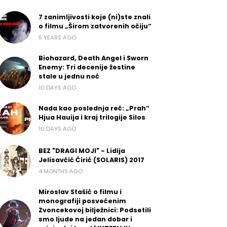
7 zanimljivosti koje (ni)ste znali
o filmu „Širom zatvorenih očiju“
5 YEARS AGO
Biohazard, Death Angel i Sworn
Enemy: Tri decenije žestine
stale u jednu noć
10 DAYS AGO
Nada kao poslednja reč: „Prah“
Hjua Hauija i kraj trilogije Silos
10 DAYS AGO
BEZ "DRAGI MOJI" - Lidija
Jelisavčić Ćirić (SOLARIS) 2017
4 MONTHS AGO
Miroslav Stašić o filmu i
monografiji posvećenim
Zvoncekovoj bilježnici: Podsetili
smo ljude na jedan dobar i