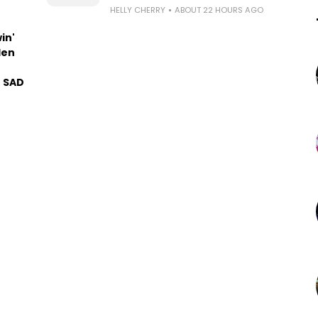
HELLY CHERRY
ABOUT 22 HOURS AGO
in'
len
u SAD