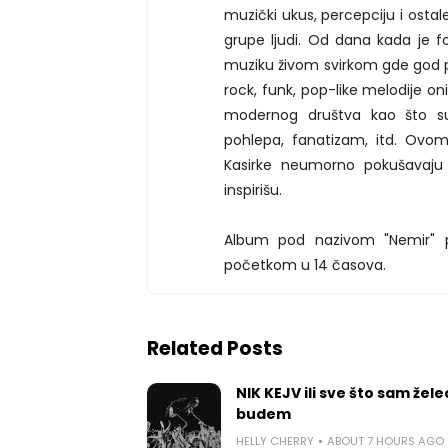
muzički ukus, percepciju i ostal
grupe ljudi. Od dana kada je f
muziku živom svirkom gde god pr
rock, funk, pop-like melodije on
modernog društva kao što su 
pohlepa, fanatizam, itd. Ovo
Kasirke neumorno pokušavaju
inspirišu.
Album pod nazivom "Nemir" p
početkom u 14 časova.
Related Posts
NIK KEJV ili sve što sam žele
budem
HELLY CHERRY
ABOUT 7 HOURS AGO