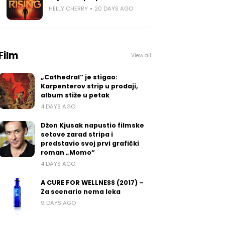
HELLY CHERRY
20 DAYS AGO
Film
View all
„Cathedral“ je stigao:
Karpenterov strip u prodaji,
album stiže u petak
4 DAYS AGO
Džon Kjusak napustio filmske
setove zarad stripa i
predstavio svoj prvi grafički
roman „Momo“
4 DAYS AGO
A CURE FOR WELLNESS (2017) –
Za scenario nema leka
9 DAYS AGO