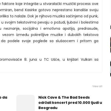
e faktore koje integriše u stvaralački muzički process ove
ormiran, bend Kasirke gotovo neprestano kanališe svoju
ilika to nalaže. Dok je njihova muzika sačinjena od punk,
i u svojim tekstovima pevaju o požudi, ljubavi i bolestima
neznanje, socijalna i emotivna apatija, predrasude,
m vezom između pokretljive muzike i dubokih tekstova
 da podele svoje poglede sa slušaocem i pritom ga
romovisaće 8. juna u TC Ušće, u knjižari Vulkan sa
View all
o da
Nick Cave & The Bad Seeds
održali koncert pred 10.000 ljudi u
Beogradu