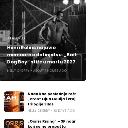
FEATURED
Henri Rolins najavio
memoare o detinjstvu: „Bait
Dog Boy“ stiže u martu 2027.
HELLY CHERRY
ABOUT 7 HOURS AGO
Nada kao poslednja reč:
„Prah“ Hjua Hauija i kraj
trilogije Silos
HELLY CHERRY
10 DAYS AGO
„Osiris Rising“ – SF noar
koji se ne propušta