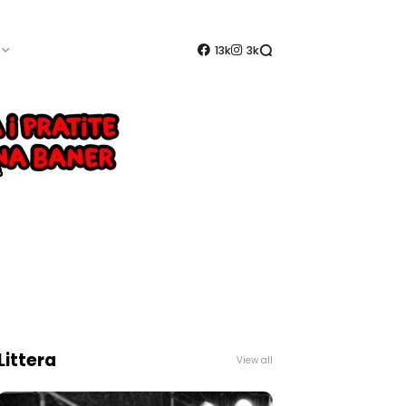
13k
3k
Littera
View all