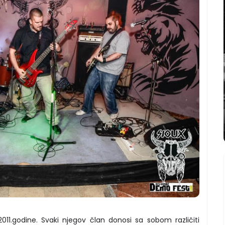
011.godine. Svaki njegov član donosi sa sobom različiti