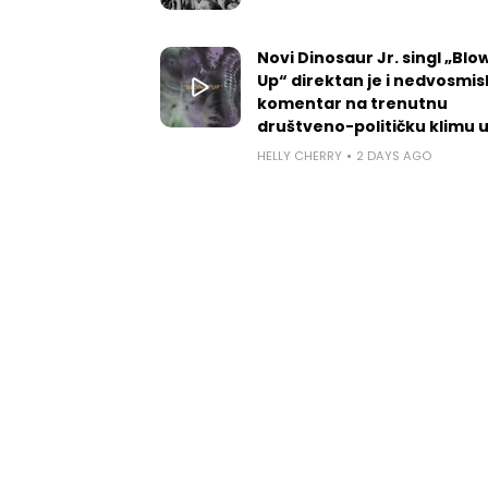
Novi Dinosaur Jr. singl „Blow
Up“ direktan je i nedvosmis
komentar na trenutnu
društveno-političku klimu 
HELLY CHERRY
2 DAYS AGO