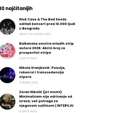
10 najčitanijih
Nick Cave & The Bad Seeds
održali koncert pred 10.000 ljudi
u Beogradu
ABOUT 22 HOURS AGO
Balkanska smotra mladih strip
autora 2026: Akirin broj za
prosperitet stripa
2 DAYS AGO
Nikola Vranjković: Poezija,
rokenrol i transcedencija
otpora
3 YEARS AGO
Zoran Nikolić (jst mnml):
Minimalizam nije odricanje od
izraza, već potraga za
njegovom suštinom | INTERVJU
6 DAYS AGO