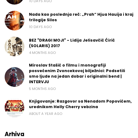
10 DAYS AGO
Nada kao poslednja reč: „Prah“ Hjua Hauija i kraj
trilogije Silos
10 DAYS AGO
BEZ "DRAGI MOJI" - Lidija Jelisavčić Ćirić
(SOLARIS) 2017
4 MONTHS AGO
Miroslav Stašić o filmu i monografiji
posvećenim Zvoncekovoj bilježnici: Podsetili
smo ljude na jedan dobar i originalni bend |
INTERVJU
5 MONTHS AGO
Knjigovanje: Razgovor sa Nenadom Popovićem,
urednikom Helly Cherry vebzina
ABOUT A YEAR AGO
Arhiva