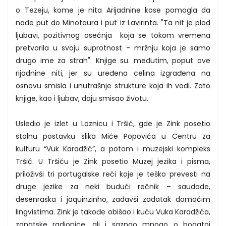
o Tezeju, kome je nita Arijadnine kose pomogla da
nađe put do Minotaura i put iz Lavirinta. "Ta nit je plod
ljubavi, pozitivnog osećnja koja se tokom vremena
pretvorila u svoju suprotnost - mržnju koja je samo
drugo ime za strah". Knjige su. međutim, poput ove
rijadnine niti, jer su uređena celina izgrađena na
osnovu smisla i unutrašnje strukture koja ih vodi. Zato
knjige, kao i ljubav, daju smisao životu.
Usledio je izlet u Loznicu i Tršić, gde je Zink posetio
stalnu postavku slika Miće Popovića u Centru za
kulturu “Vuk Karadžić”, a potom i muzejski kompleks
Tršić. U Tršiću je Zink posetio Muzej jezika i pisma,
priloživši tri portugalske reči koje je teško prevesti na
druge jezike za neki budući rečnik – saudade,
desenraska i jaquinzinho, zadavši zadatak domaćim
lingvistima. Zink je takođe obišao i kuću Vuka Karadžića,
zanatske radionice, ali i saznao mnogo o bogatoj