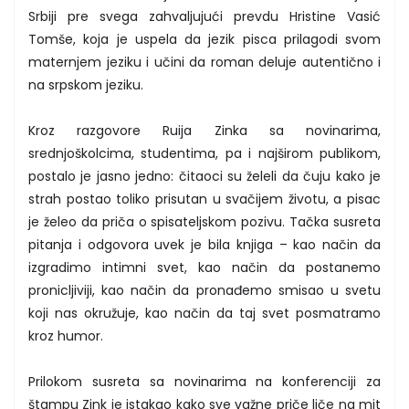
Srbiji pre svega zahvaljujući prevdu Hristine Vasić
Tomše, koja je uspela da jezik pisca prilagodi svom
maternjem jeziku i učini da roman deluje autentično i
na srpskom jeziku.
Kroz razgovore Ruija Zinka sa novinarima,
srednjoškolcima, studentima, pa i najširom publikom,
postalo je jasno jedno: čitaoci su želeli da čuju kako je
strah postao toliko prisutan u svačijem životu, a pisac
je želeo da priča o spisateljskom pozivu. Tačka susreta
pitanja i odgovora uvek je bila knjiga – kao način da
izgradimo intimni svet, kao način da postanemo
pronicljiviji, kao način da pronađemo smisao u svetu
koji nas okružuje, kao način da taj svet posmatramo
kroz humor.
Prilokom susreta sa novinarima na konferenciji za
štampu Zink je istakao kako sve važne priče liče na mit