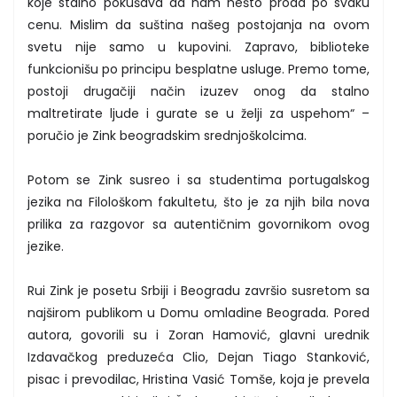
koje stalno pokušava da nam nešto proda po svaku
cenu. Mislim da suština našeg postojanja na ovom
svetu nije samo u kupovini. Zapravo, biblioteke
funkcionišu po principu besplatne usluge. Premo tome,
postoji drugačiji način izuzev onog da stalno
maltretirate ljude i gurate se u želji za uspehom“ –
poručio je Zink beogradskim srednjoškolcima.
Potom se Zink susreo i sa studentima portugalskog
jezika na Filološkom fakultetu, što je za njih bila nova
prilika za razgovor sa autentičnim govornikom ovog
jezike.
Rui Zink je posetu Srbiji i Beogradu završio susretom sa
najširom publikom u Domu omladine Beograda. Pored
autora, govorili su i Zoran Hamović, glavni urednik
Izdavačkog preduzeća Clio, Dejan Tiago Stanković,
pisac i prevodilac, Hristina Vasić Tomše, koja je prevela