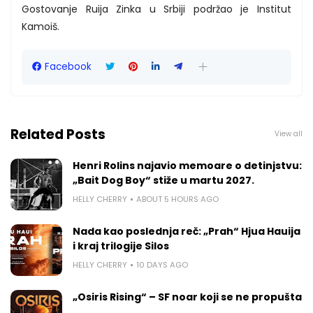
Gostovanje Ruija Zinka u Srbiji podržao je Institut
Kamoiš.
Facebook
Related Posts
View all
Henri Rolins najavio memoare o detinjstvu:
„Bait Dog Boy“ stiže u martu 2027.
HELLY CHERRY
ABOUT 5 HOURS AGO
Nada kao poslednja reč: „Prah“ Hjua Hauija
i kraj trilogije Silos
HELLY CHERRY
10 DAYS AGO
„Osiris Rising“ – SF noar koji se ne propušta