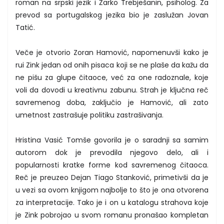
roman na srpski jezik i Žarko Trebješanin, psiholog. Za
prevod sa portugalskog jezika bio je zaslužan Jovan
Tatić.
Veče je otvorio Zoran Hamović, napomenuvši kako je
rui Zink jedan od onih pisaca koji se ne plaše da kažu da
ne pišu za glupe čitaoce, već za one radoznale, koje
voli da dovodi u kreativnu zabunu. Strah je ključna reč
savremenog doba, zaključio je Hamović, ali zato
umetnost zastrašuje politiku zastrašivanja.
Hristina Vasić Tomše govorila je o saradnji sa samim
autorom dok je prevodila njegovo delo, ali i
popularnosti kratke forme kod savremenog čitaoca.
Reč je preuzeo Dejan Tiago Stanković, primetivši da je
u vezi sa ovom knjigom najbolje to što je ona otvorena
za interpretacije. Tako je i on u katalogu strahova koje
je Zink pobrojao u svom romanu pronašao kompletan