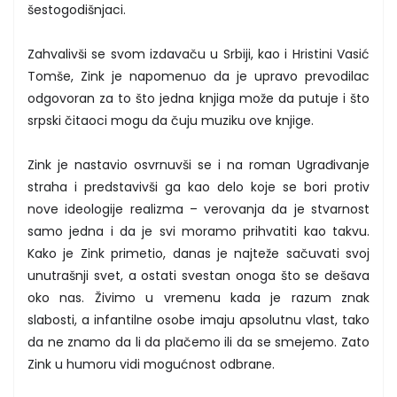
šestogodišnjaci.
Zahvalivši se svom izdavaču u Srbiji, kao i Hristini Vasić
Tomše, Zink je napomenuo da je upravo prevodilac
odgovoran za to što jedna knjiga može da putuje i što
srpski čitaoci mogu da čuju muziku ove knjige.
Zink je nastavio osvrnuvši se i na roman Ugrađivanje
straha i predstavivši ga kao delo koje se bori protiv
nove ideologije realizma – verovanja da je stvarnost
samo jedna i da je svi moramo prihvatiti kao takvu.
Kako je Zink primetio, danas je najteže sačuvati svoj
unutrašnji svet, a ostati svestan onoga što se dešava
oko nas. Živimo u vremenu kada je razum znak
slabosti, a infantilne osobe imaju apsolutnu vlast, tako
da ne znamo da li da plačemo ili da se smejemo. Zato
Zink u humoru vidi mogućnost odbrane.