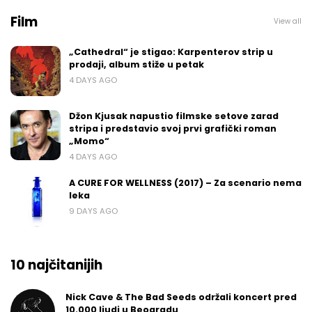
Film
View all
„Cathedral“ je stigao: Karpenterov strip u
prodaji, album stiže u petak
4 DAYS AGO
Džon Kjusak napustio filmske setove zarad
stripa i predstavio svoj prvi grafički roman
„Momo“
4 DAYS AGO
A CURE FOR WELLNESS (2017) – Za scenario nema
leka
9 DAYS AGO
10 najčitanijih
Nick Cave & The Bad Seeds održali koncert pred
10.000 ljudi u Beogradu