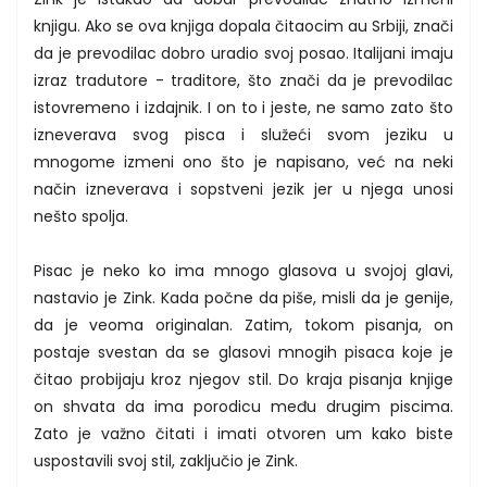
knjigu. Ako se ova knjiga dopala čitaocim au Srbiji, znači
da je prevodilac dobro uradio svoj posao. Italijani imaju
izraz tradutore - traditore, što znači da je prevodilac
istovremeno i izdajnik. I on to i jeste, ne samo zato što
izneverava svog pisca i služeći svom jeziku u
mnogome izmeni ono što je napisano, već na neki
način izneverava i sopstveni jezik jer u njega unosi
nešto spolja.
Pisac je neko ko ima mnogo glasova u svojoj glavi,
nastavio je Zink. Kada počne da piše, misli da je genije,
da je veoma originalan. Zatim, tokom pisanja, on
postaje svestan da se glasovi mnogih pisaca koje je
čitao probijaju kroz njegov stil. Do kraja pisanja knjige
on shvata da ima porodicu među drugim piscima.
Zato je važno čitati i imati otvoren um kako biste
uspostavili svoj stil, zaključio je Zink.