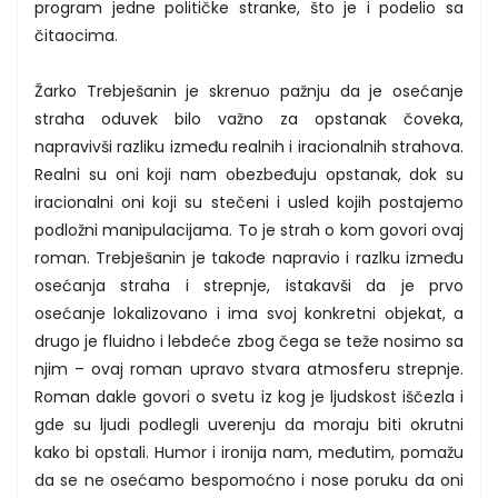
program jedne političke stranke, što je i podelio sa
čitaocima.
Žarko Trebješanin je skrenuo pažnju da je osećanje
straha oduvek bilo važno za opstanak čoveka,
napravivši razliku između realnih i iracionalnih strahova.
Realni su oni koji nam obezbeđuju opstanak, dok su
iracionalni oni koji su stečeni i usled kojih postajemo
podložni manipulacijama. To je strah o kom govori ovaj
roman. Trebješanin je takođe napravio i razlku između
osećanja straha i strepnje, istakavši da je prvo
osećanje lokalizovano i ima svoj konkretni objekat, a
drugo je fluidno i lebdeće zbog čega se teže nosimo sa
njim – ovaj roman upravo stvara atmosferu strepnje.
Roman dakle govori o svetu iz kog je ljudskost iščezla i
gde su ljudi podlegli uverenju da moraju biti okrutni
kako bi opstali. Humor i ironija nam, međutim, pomažu
da se ne osećamo bespomoćno i nose poruku da oni