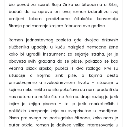
bio povod za susret Ruija Zinka sa čitaocima u Srbiji,
budući da su upravo oni ovaj roman izabrali za svoj
omiljeni tokom predizborne čitalačke konvencije
Biranje pod moranje krajem februara ove godine.
Roman jednostavnog zapleta gde dvojica državnih
službenika upadaju u kuću naizgled nemoćne žene
kako bi ugradili instrument za sejanje straha, jer je
obaveza svih građana da se plaše, pokazao se kao
veoma blizak srpskoj publici iz dva razloga. Prvi su
situacije o kojima Zink piše, a kojima često
prisustvujemo u svakodnevnom životu – situacije u
kojima neko nešto na silu pokušava da nam proda ili da
nas natera na nešto što ne želimo. drugi razlog je jezik
kojim je knjiga pisana – to je jezik marketinških i
političkih kampanja koje su sveprisutne u medijima.
Pisan pre svega za portugalske čitaoce, kako nam je
autor otkrio, roman je doživeo veliko interesovanje u