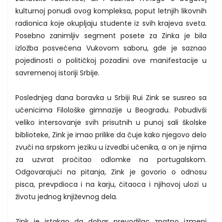
kulturnoj ponudi ovog kompleksa, poput letnjih likovnih
radionica koje okupljaju studente iz svih krajeva sveta.
Posebno zanimljiv segment posete za Zinka je bila
izložba posvećena Vukovom saboru, gde je saznao
pojedinosti o političkoj pozadini ove manifestacije u
savremenoj istoriji Srbije.
Poslednjeg dana boravka u Srbiji Rui Zink se susreo sa
učenicima Filološke gimnazije u Beogradu. Pobudivši
veliko intersovanje svih prisutnih u punoj sali školske
biblioteke, Zink je imao prilike da čuje kako njegovo delo
zvuči na srpskom jeziku u izvedbi učenika, a on je njima
za uzvrat pročitao odlomke na portugalskom.
Odgovarajući na pitanja, Zink je govorio o odnosu
pisca, prevpdioca i na karju, čitaoca i njihovoj ulozi u
životu jednog književnog dela.
Zink je istakao da dobar prevodilac znatno izmeni