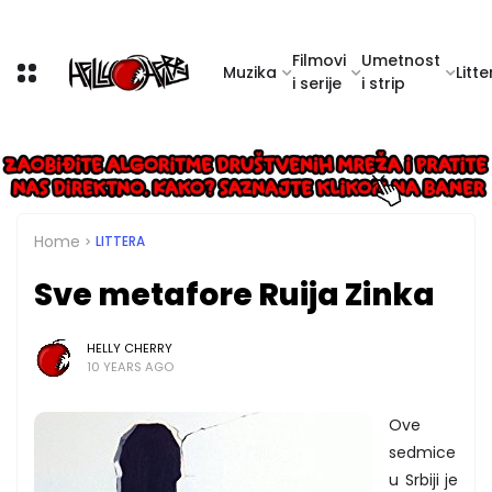
Filmovi
Umetnost
Muzika
Litte
i serije
i strip
Home
LITTERA
Sve metafore Ruija Zinka
HELLY CHERRY
10 YEARS AGO
Ove
sedmice
u Srbiji je