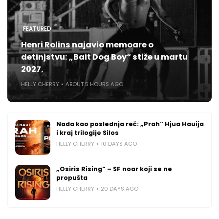
FEATURED
Henri Rolins najavio memoare o
detinjstvu: „Bait Dog Boy“ stiže u martu
2027.
HELLY CHERRY
ABOUT 5 HOURS AGO
Nada kao poslednja reč: „Prah“ Hjua Hauija
i kraj trilogije Silos
HELLY CHERRY
10 DAYS AGO
„Osiris Rising“ – SF noar koji se ne
propušta
HELLY CHERRY
20 DAYS AGO