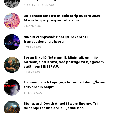
ABOUT 20 HOURS AGO
Balkanska smotra mladih strip autora 2026:
Akirin broj za prosperitet stripa
2 DAYS AGO
Nikola Vranjković: Poezija, rokenrol i
transcedencija otpora
3 YEARS AGO
Zoran Nikolić (jst mnml): Minimalizam nije
odricanje od izraza, već potraga za njegovom
suštinom | INTERVJU
6 DAYS AGO
7 zanimljivosti koje (ni)ste znali o filmu „Širom
zatvorenih očiju“
5 YEARS AGO
Biohazard, Death Angel i Sworn Enemy: Tri
decenije žestine stale u jednu noć