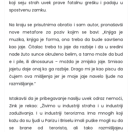
koji seju strah uvek prave fatalnu grešku i padaju u
spostvenu zamku.
Na kraju se prisutnima obratio i sam autor, pronašavši
nove metafore za poziv kojim se bavi: „Knjiga je
muzika, knjiga je forma, ona treba da bude savršena
kao jaje. Čitalac treba to jaje da razbije i da u sredini
nađe žuto sunce okruženo belim, a tamo može da bud
e i pile, ili dinosaurus – možda je zmijsko jaje. Smisao
jajetu daje onaj ko ga razbije. Drago mi je kao piscu da
čujem ova mišljenja jer je moje jaje navelo ljude na
razmišljanje.“
Istakavši da je pribegavanje nasilju uvek odraz nemoći,
Zink je rekao: „Živimo u industriji straha i u industriji
zaduživanja. I u industriji terorizma. Ima mnogih koji
kažu da su ljudi u Parizu i Briselu imali puške mogli su da
se brane od terorista, ali tako razmišljajeu