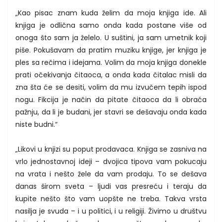
„Kao pisac znam kuda želim da moja knjiga ide. Ali
knjiga je odlična samo onda kada postane više od
onoga što sam ja želelo. U suštini, ja sam umetnik koji
piše. Pokušavam da pratim muziku knjige, jer knjiga je
ples sa rečima i idejama. Volim da moja knjiga donekle
prati očekivanja čitaoca, a onda kada čitalac misli da
zna šta će se desiti, volim da mu izvučem tepih ispod
nogu. Fikcija je način da pitate čitaoca da li obraća
pažnju, da li je budani, jer stavri se dešavaju onda kada
niste budni.“
„Likovi u knjizi su poput prodavaca. Knjiga se zasniva na
vrlo jednostavnoj ideji – dvojica tipova vam pokucaju
na vrata i nešto žele da vam prodaju. To se dešava
danas širom sveta – ljudi vas presreću i teraju da
kupite nešto što vam uopšte ne treba. Takva vrsta
nasilja je svuda – i u politici, i u religiji. Živimo u društvu