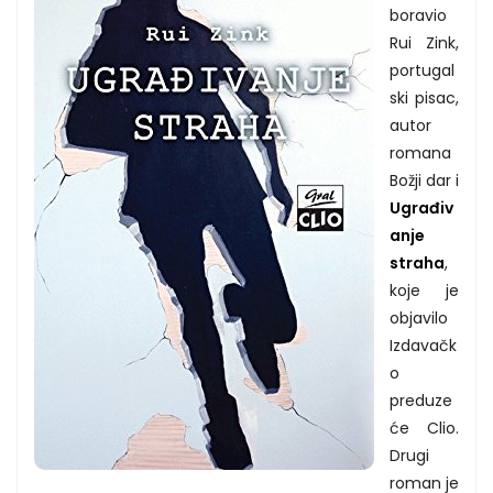
boravio
Rui Zink,
portugal
ski pisac,
autor
romana
Božji dar i
Ugrađiv
anje
straha
,
koje je
objavilo
Izdavačk
o
preduze
će Clio.
Drugi
roman je