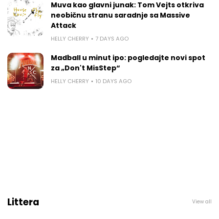
Muva kao glavni junak: Tom Vejts otkriva
neobičnu stranu saradnje sa Massive
Attack
HELLY CHERRY
7 DAYS AGO
Madball u minut ipo: pogledajte novi spot
za „Don't MisStep“
HELLY CHERRY
10 DAYS AGO
Littera
View all