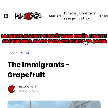
Filmovi
Umetnost
Muzika
Litte
i serije
i strip
Home
MTV3
The Immigrants -
Grapefruit
HELLY CHERRY
10 YEARS AGO