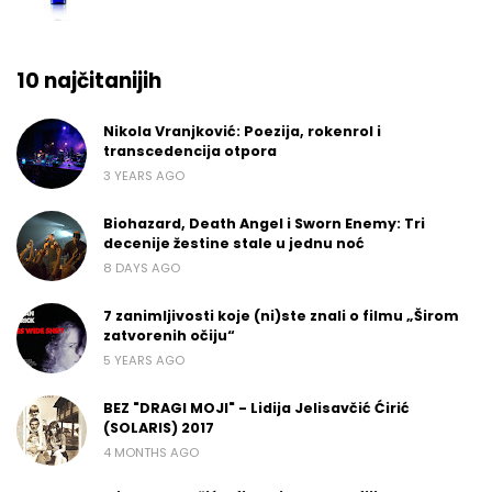
10 najčitanijih
Nikola Vranjković: Poezija, rokenrol i
transcedencija otpora
3 YEARS AGO
Biohazard, Death Angel i Sworn Enemy: Tri
decenije žestine stale u jednu noć
8 DAYS AGO
7 zanimljivosti koje (ni)ste znali o filmu „Širom
zatvorenih očiju“
5 YEARS AGO
BEZ "DRAGI MOJI" - Lidija Jelisavčić Ćirić
(SOLARIS) 2017
4 MONTHS AGO