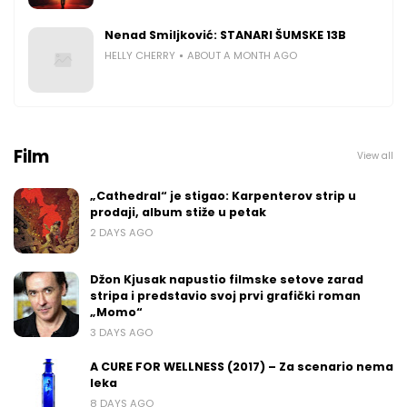
Nenad Smiljković: STANARI ŠUMSKE 13B
HELLY CHERRY
ABOUT A MONTH AGO
Film
View all
„Cathedral“ je stigao: Karpenterov strip u
prodaji, album stiže u petak
2 DAYS AGO
Džon Kjusak napustio filmske setove zarad
stripa i predstavio svoj prvi grafički roman
„Momo“
3 DAYS AGO
A CURE FOR WELLNESS (2017) – Za scenario nema
leka
8 DAYS AGO