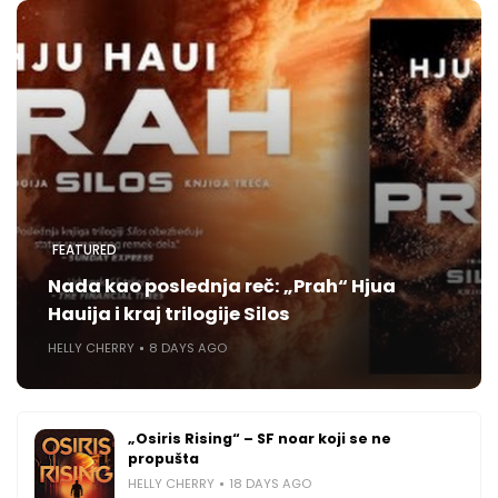
FEATURED
Nada kao poslednja reč: „Prah“ Hjua
Hauija i kraj trilogije Silos
HELLY CHERRY
8 DAYS AGO
„Osiris Rising“ – SF noar koji se ne
propušta
HELLY CHERRY
18 DAYS AGO