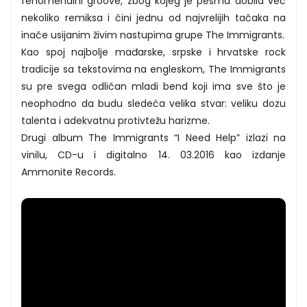
fenomenalni groove, zbog kojeg je pesma dobila već
nekoliko remiksa i čini jednu od najvrelijih tačaka na
inače usijanim živim nastupima grupe The Immigrants.
Kao spoj najbolje mađarske, srpske i hrvatske rock
tradicije sa tekstovima na engleskom, The Immigrants
su pre svega odličan mladi bend koji ima sve što je
neophodno da budu sledeća velika stvar: veliku dozu
talenta i adekvatnu protivtežu harizme.
Drugi album The Immigrants “I Need Help” izlazi na
vinilu, CD-u i digitalno 14. 03.2016 kao izdanje
Ammonite Records.