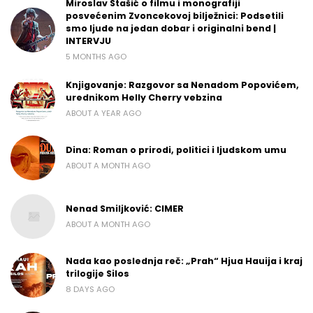
Miroslav Stašić o filmu i monografiji
posvećenim Zvoncekovoj bilježnici: Podsetili
smo ljude na jedan dobar i originalni bend |
INTERVJU
5 MONTHS AGO
Knjigovanje: Razgovor sa Nenadom Popovićem,
urednikom Helly Cherry vebzina
ABOUT A YEAR AGO
Dina: Roman o prirodi, politici i ljudskom umu
ABOUT A MONTH AGO
Nenad Smiljković: CIMER
ABOUT A MONTH AGO
Nada kao poslednja reč: „Prah“ Hjua Hauija i kraj
trilogije Silos
8 DAYS AGO