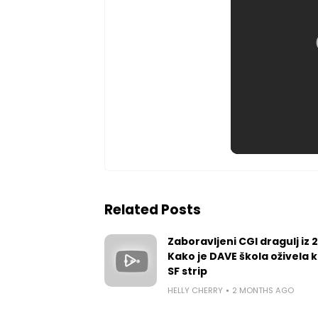
Related Posts
Zaboravljeni CGI dragulj iz 
Kako je DAVE škola oživela k
SF strip
HELLY CHERRY
2 MONTHS AGO