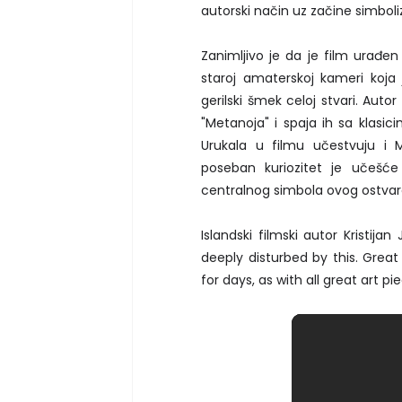
autorski način uz začine simboli
Zanimljivo je da je film urađe
staroj amaterskoj kameri koj
gerilski šmek celoj stvari. Aut
"Metanoja" i spaja ih sa klasi
Urukala u filmu učestvuju i M
poseban kuriozitet je učešć
centralnog simbola ovog ostvar
Islandski filmski autor Kristij
deeply disturbed by this. Great
for days, as with all great art pie