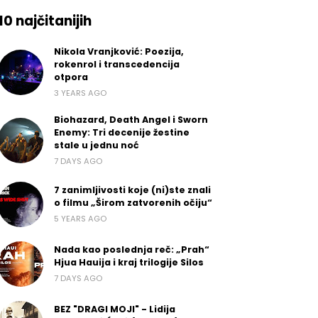
10 najčitanijih
Nikola Vranjković: Poezija,
rokenrol i transcedencija
otpora
3 YEARS AGO
Biohazard, Death Angel i Sworn
Enemy: Tri decenije žestine
stale u jednu noć
7 DAYS AGO
7 zanimljivosti koje (ni)ste znali
o filmu „Širom zatvorenih očiju“
5 YEARS AGO
Nada kao poslednja reč: „Prah“
Hjua Hauija i kraj trilogije Silos
7 DAYS AGO
BEZ "DRAGI MOJI" - Lidija