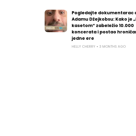
Pogledajte dokumentarac 
Adamu Džejkobsu: Kako je „l
kasetom“ zabeležio 10.000
koncerata i postao hroniča
jedne ere
HELLY CHERRY
3 MONTHS AGO