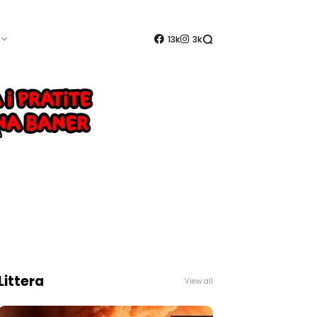
13k
3k
Littera
View all