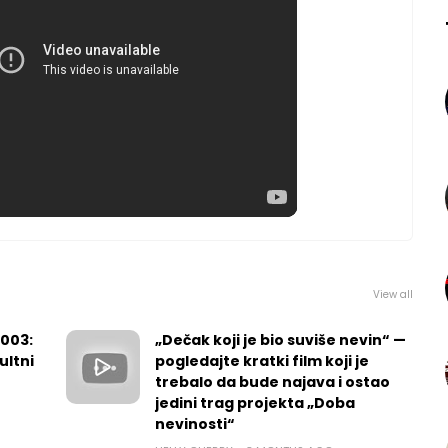
View all
2003:
„Dečak koji je bio suviše nevin“ —
ultni
pogledajte kratki film koji je
trebalo da bude najava i ostao
jedini trag projekta „Doba
nevinosti“