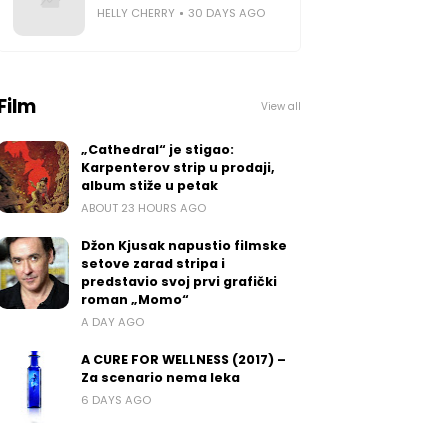
HELLY CHERRY
30 DAYS AGO
Film
View all
„Cathedral“ je stigao:
Karpenterov strip u prodaji,
album stiže u petak
ABOUT 23 HOURS AGO
Džon Kjusak napustio filmske
setove zarad stripa i
predstavio svoj prvi grafički
roman „Momo“
A DAY AGO
A CURE FOR WELLNESS (2017) –
Za scenario nema leka
6 DAYS AGO