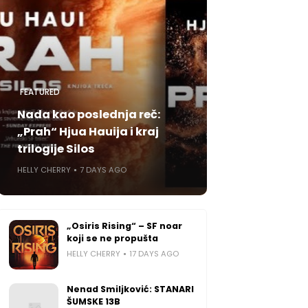
FEATURED
Nada kao poslednja reč:
„Prah“ Hjua Hauija i kraj
trilogije Silos
HELLY CHERRY
7 DAYS AGO
„Osiris Rising“ – SF noar
koji se ne propušta
HELLY CHERRY
17 DAYS AGO
Nenad Smiljković: STANARI
ŠUMSKE 13B