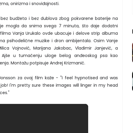
zma, onirizma i snoviđajnosti.
n bez budžeta i bez dublova zbog pokvarene baterije na
a je mogla da snima svega 7 minuta, što daje dodatni
or filma Vanja Urukalo ovde ubacuje i delove strip albuma
cima psihodelične muzike i dron ambijentala. Osim Vanje
ilica Vojnović, Marijana Jakobac, Vladimir Janjević, a
e Ajše u tumačenju uloge belog anđeoskog psa kao
enja. Montažu potpisuje Andrej Krizmanić.
an Jonsson za ovaj film kaže - "I feel hypnotised and was
 job! I'm pretty sure these images will linger in my head
ces."