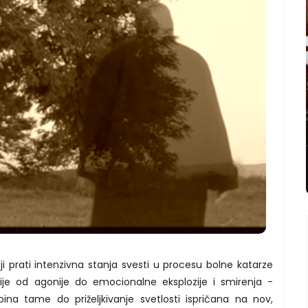
ji prati intenzivna stanja svesti u procesu bolne katarze
vije od agonije do emocionalne eksplozije i smirenja -
ina tame do priželjkivanje svetlosti ispričana na nov,