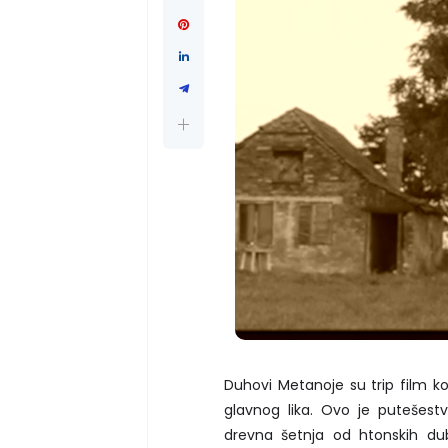
Duhovi Metanoje su trip film ko
glavnog lika. Ovo je putešest
drevna šetnja od htonskih dub