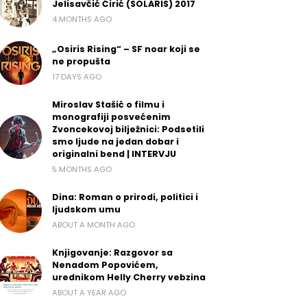
Jelisavčić Ćirić (SOLARIS) 2017
4 MONTHS AGO
„Osiris Rising“ – SF noar koji se
ne propušta
17 DAYS AGO
Miroslav Stašić o filmu i
monografiji posvećenim
Zvoncekovoj bilježnici: Podsetili
smo ljude na jedan dobar i
originalni bend | INTERVJU
5 MONTHS AGO
Dina: Roman o prirodi, politici i
ljudskom umu
ABOUT A MONTH AGO
Knjigovanje: Razgovor sa
Nenadom Popovićem,
urednikom Helly Cherry vebzina
ABOUT A YEAR AGO