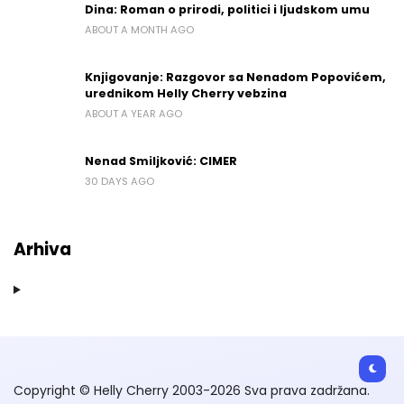
Dina: Roman o prirodi, politici i ljudskom umu
ABOUT A MONTH AGO
Knjigovanje: Razgovor sa Nenadom Popovićem,
urednikom Helly Cherry vebzina
ABOUT A YEAR AGO
Nenad Smiljković: CIMER
30 DAYS AGO
Arhiva
Copyright © Helly Cherry 2003-2026 Sva prava zadržana.