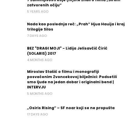
zatvorenih očiju“
5 YEARS AGO
Nada kao poslednja reč: „Prah“ Hjua Hauija i kraj
trilogije Silos
7 DAYS AGO
BEZ "DRAGI MOJI" - Lidija Jelisavčić Ćirić
(SOLARIS) 2017
4 MONTHS AGO
Miroslav Stašić o filmu i monografiji
posvećenim Zvoncekovoj bilježnici: Podsetili
smo ljude na jedan dobar i originalni bend |
INTERVJU
5 MONTHS AGO
„Osiris Rising“ – SF noar koji se ne propušta
17 DAYS AGO