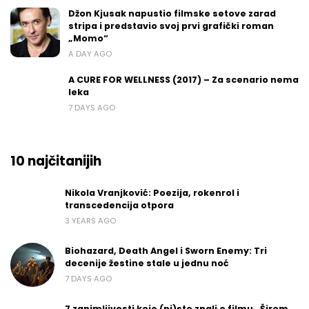
Džon Kjusak napustio filmske setove zarad
stripa i predstavio svoj prvi grafički roman
„Momo“
A DAY AGO
A CURE FOR WELLNESS (2017) – Za scenario nema
leka
7 DAYS AGO
10 najčitanijih
Nikola Vranjković: Poezija, rokenrol i
transcedencija otpora
3 YEARS AGO
Biohazard, Death Angel i Sworn Enemy: Tri
decenije žestine stale u jednu noć
7 DAYS AGO
7 zanimljivosti koje (ni)ste znali o filmu „Širom