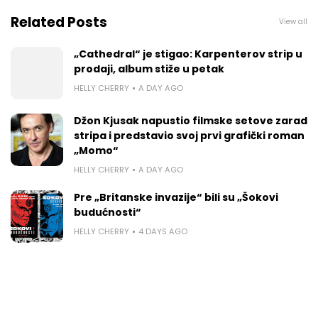
Related Posts
View all
„Cathedral“ je stigao: Karpenterov strip u
prodaji, album stiže u petak
HELLY CHERRY
A DAY AGO
Džon Kjusak napustio filmske setove zarad
stripa i predstavio svoj prvi grafički roman
„Momo“
HELLY CHERRY
A DAY AGO
Pre „Britanske invazije“ bili su „Šokovi
budućnosti“
HELLY CHERRY
4 DAYS AGO