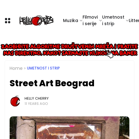
Filmovi
Umetnost
Muzika
Litte
i serije
i strip
Home
UMETNOST I STRIP
Street Art Beograd
HELLY CHERRY
11 YEARS AGO