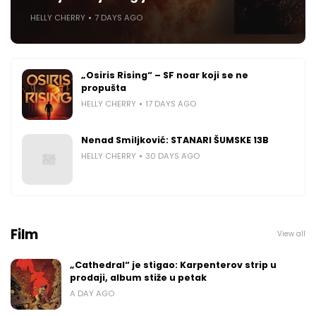
HELLY CHERRY
7 DAYS AGO
„Osiris Rising“ – SF noar koji se ne
propušta
HELLY CHERRY
17 DAYS AGO
Nenad Smiljković: STANARI ŠUMSKE 13B
HELLY CHERRY
30 DAYS AGO
Film
View all
„Cathedral“ je stigao: Karpenterov strip u
prodaji, album stiže u petak
A DAY AGO