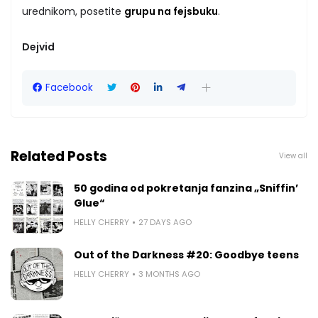
urednikom, posetite
grupu na fejsbuku
.
Dejvid
Facebook
Related Posts
View all
50 godina od pokretanja fanzina „Sniffin’
Glue“
HELLY CHERRY
27 DAYS AGO
Out of the Darkness #20: Goodbye teens
HELLY CHERRY
3 MONTHS AGO