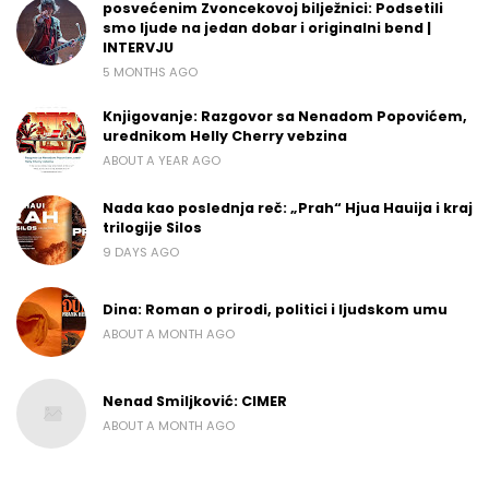
posvećenim Zvoncekovoj bilježnici: Podsetili
smo ljude na jedan dobar i originalni bend |
INTERVJU
5 MONTHS AGO
Knjigovanje: Razgovor sa Nenadom Popovićem,
urednikom Helly Cherry vebzina
ABOUT A YEAR AGO
Nada kao poslednja reč: „Prah“ Hjua Hauija i kraj
trilogije Silos
9 DAYS AGO
Dina: Roman o prirodi, politici i ljudskom umu
ABOUT A MONTH AGO
Nenad Smiljković: CIMER
ABOUT A MONTH AGO