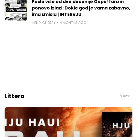
Posle više od dve decenije Oops! fanzin
ponovo izlazi: Dokle god je vama zabavno,
ima smisla | INTERVJU
HELLY CHERRY
4 MONTHS AGO
Littera
View all