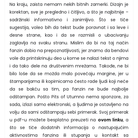
Na kraju, zaista nemam nekih bitnih zamerki. Dizajn je
korektan, sve je pregledno i čitljivo, a što je najbitnije –
sadržinski informativno i zanimljivo. Što se tiče
sugestija, voleo bih da tekst bude poravnat i sa leve i
desne strane, kao i da se razmisli o ubacivanju
zaglavlja na svaku stranu. Mislim da bi na taj način
fanzin dobio na prepoznatljivosti, jer znamo da bendovi
vole da printskrinuju deo u kome se nalazi tekst o njima
i da tako dele na društvenim mrežama. Takođe, ne bi
bilo loše da se možda malo povećaju margine, jer u
štamparijama ili kopirnicama često rade ljudi koji neće
da se bakću sa tim, pa fanzin ne bude najbolje
odštampan. Pošto Pits of Utumno nema sponzore, za
sada, izlazi samo elektronski, a ljudima je ostavljeno na
volju da sami odštampaju sebi primerak. Svoj primerak
u pdf-u možete besplatno preuzeti na
ovom linku
, a
što se tiče dodatnih informacija o nastupajućim
aktivnostima fanzina ili stupanja u kontakt sa