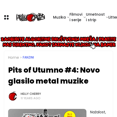
Filmovi
Umetnost
Muzika
Litte
i serije
i strip
Home
FANZINI
Pits of Utumno #4: Novo
glasilo metal muzike
HELLY CHERRY
11 YEARS AGO
Nažalost,