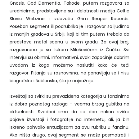
Gnosis, God Dementia. Takođe, putem razgovora sa
urednicima, predstavljene su i delatnosti medija Celtic
Slavic Webzine i izdavača Grim Reaper Records.
Poseban segment ili podrubrika je i razgovor sa ljudima
iz manjih gradova u Srbiji, koji bi tim putem trebalo da
predstave metal scenu u svom gradu. Za ovaj broj,
razgovarano je sa Lukom Miloševićem iz Čačka. Svi
intervjui su obimni, informativni, svaki započinje dobrim
uvodom iz koga možemo naslutiti kako će teći
razgovor. Pitanja su raznovrsna, ne ponavljaju se i nisu
biografska i šablonska, što je najvažnije.
Izveštaji sa svirki su prevaziđena kategorija u fanzinima
iz dobro poznatog razloga – veoma brzog gubitka na
aktuelnosti. Svedoci smo da se dan nakon svirke
pojave izveštaji i fotografije na internetu, ali, ja bih
iskreno pohvalio entuzijazam za ovu rubriku u fanzinu.
Ako ništa drugo, ovaj segment se može posmatrati i