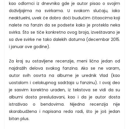
kao odlomci iz dnevnika gde je autor pisao o svojim
doživljajima na svirkama. U svakom slučaju, iako
neaktuelni, uvek će dobro doći budućim čitaocima koji
nalete na fanzin da se podsete kako je protekla neka
svirka. Što se tiče konkretno ovog broja, izveštavano je
sa dve svirke ne tako dalekih datuma (decembar 2015.
i januar ove godine).
Za kraj su ostavljene recenzije, meni lično jedan od
najdražih delova svakog fanzina. Ako se ne varam,
autor svih osvrta na albume je urednik Vlad (kao
uostalom i celokupnog sadržaja u fanzinu). I ovaj deo
je sasvim korektno urađen, iz tekstova se vidi da su
albumi dosta preslušavani, kao i da je autor dosta
istraživao o bendovima. Nijedna recenzija nije
skarabudžena i napisana reda radi, što je još jedan
bitan plus.