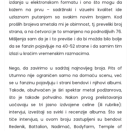
izdanja u elektronskom formatu i ono što mogu da
kažem na prvu – sadržinski i vizuelni kvalitet ide
uzlaznom putanjom sa svakim novim brojem. Kod
prošlih brojeva smetala mi je obimnost, tj. preveliki broj
strana, a na četvorci je to smanjeno na podnošljivih 76.
Mišljenja sam da je i to previše i da bi možda bilo bolje
da se fanzin pojavljuje na 40-52 strane i da samim tim
izlazi u kraćim vremenskim razmacima.
Nego, da zavirimo u sadržaj najnovijeg broja. Pits of
Utumno nije ograničen samo na domaću scenu, već
se u fanzinu pojavljuju i strani bendovi i njihovi albumi.
Takođe, obuhvaćen je širi spektar metal podžanrova,
što je takođe pohvalno. Nakon prvog prelistavanja
uočavaju se tri jasno izdvojene celine (ili rubrike):
intervjui, izveštaji sa svirki i recenzije albuma. Što se
tiče intervjua, u ovom broju zastupljeni su bendovi:
Redenik, Battalion, Nadimač, Bodyfarm, Temple of