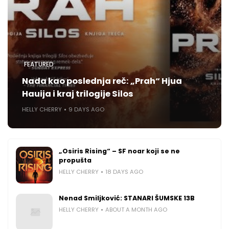
FEATURED
Nada kao poslednja reč: „Prah“ Hjua
Hauija i kraj trilogije Silos
HELLY CHERRY
9 DAYS AGO
„Osiris Rising“ – SF noar koji se ne
propušta
HELLY CHERRY
18 DAYS AGO
Nenad Smiljković: STANARI ŠUMSKE 13B
HELLY CHERRY
ABOUT A MONTH AGO