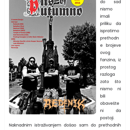
do sad
nismo
imali
priliku da
ispratimo
prethodn
e brojeve
ovog
fanzina, iz
prostog
razloga
zato što
nismo ni
bili
obavešte
ni da
postoji.
Naknadnim istraživanjem došao sam do prethodnih