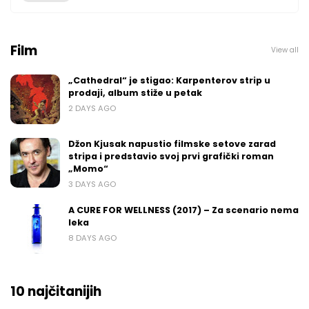
Film
View all
„Cathedral“ je stigao: Karpenterov strip u
prodaji, album stiže u petak
2 DAYS AGO
Džon Kjusak napustio filmske setove zarad
stripa i predstavio svoj prvi grafički roman
„Momo“
3 DAYS AGO
A CURE FOR WELLNESS (2017) – Za scenario nema
leka
8 DAYS AGO
10 najčitanijih