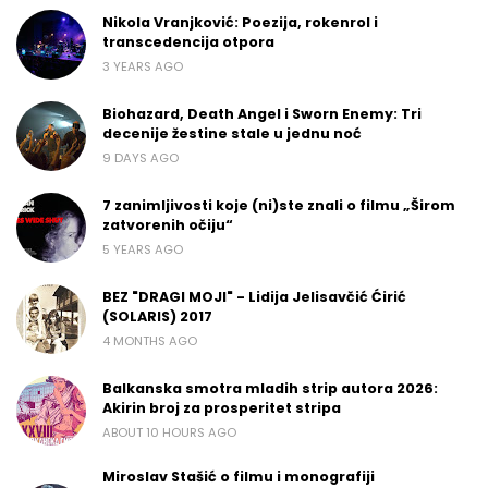
Nikola Vranjković: Poezija, rokenrol i
transcedencija otpora
3 YEARS AGO
Biohazard, Death Angel i Sworn Enemy: Tri
decenije žestine stale u jednu noć
9 DAYS AGO
7 zanimljivosti koje (ni)ste znali o filmu „Širom
zatvorenih očiju“
5 YEARS AGO
BEZ "DRAGI MOJI" - Lidija Jelisavčić Ćirić
(SOLARIS) 2017
4 MONTHS AGO
Balkanska smotra mladih strip autora 2026:
Akirin broj za prosperitet stripa
ABOUT 10 HOURS AGO
Miroslav Stašić o filmu i monografiji