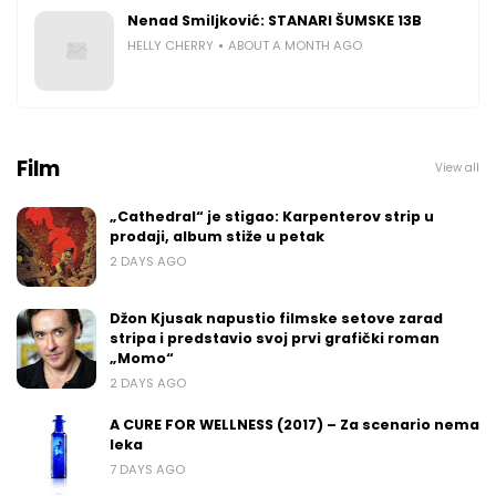
Nenad Smiljković: STANARI ŠUMSKE 13B
HELLY CHERRY
ABOUT A MONTH AGO
Film
View all
„Cathedral“ je stigao: Karpenterov strip u
prodaji, album stiže u petak
2 DAYS AGO
Džon Kjusak napustio filmske setove zarad
stripa i predstavio svoj prvi grafički roman
„Momo“
2 DAYS AGO
A CURE FOR WELLNESS (2017) – Za scenario nema
leka
7 DAYS AGO