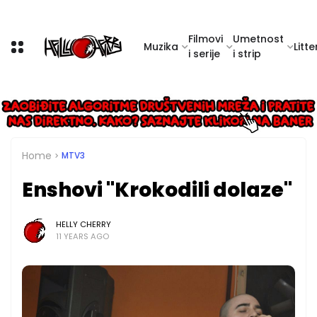
Filmovi
Umetnost
Muzika
Litte
i serije
i strip
Home
MTV3
Enshovi "Krokodili dolaze"
HELLY CHERRY
11 YEARS AGO