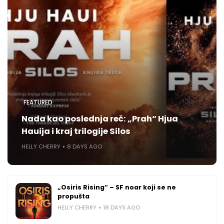
FEATURED
Nada kao poslednja reč: „Prah“ Hjua
Hauija i kraj trilogije Silos
HELLY CHERRY
8 DAYS AGO
„Osiris Rising“ – SF noar koji se ne
propušta
HELLY CHERRY
18 DAYS AGO