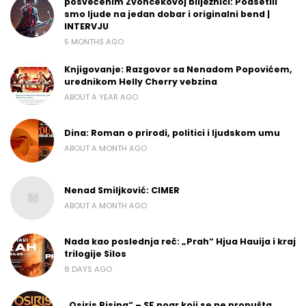
posvećenim Zvoncekovoj bilježnici: Podsetili
smo ljude na jedan dobar i originalni bend |
INTERVJU
5 MONTHS AGO
Knjigovanje: Razgovor sa Nenadom Popovićem,
urednikom Helly Cherry vebzina
ABOUT A YEAR AGO
Dina: Roman o prirodi, politici i ljudskom umu
ABOUT A MONTH AGO
Nenad Smiljković: CIMER
ABOUT A MONTH AGO
Nada kao poslednja reč: „Prah“ Hjua Hauija i kraj
trilogije Silos
8 DAYS AGO
„Osiris Rising“ – SF noar koji se ne propušta