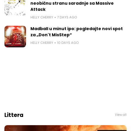
neobičnu stranu saradnje sa Massive
Attack
HELLY CHERRY
7 DAYS AGO
Madball u minut ipo: pogledajte novi spot
za „Don't MisStep“
HELLY CHERRY
10 DAYS AGO
Littera
View all