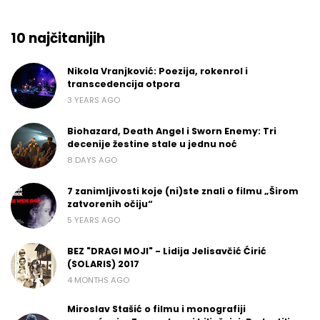
10 najčitanijih
Nikola Vranjković: Poezija, rokenrol i
transcedencija otpora
3 YEARS AGO
Biohazard, Death Angel i Sworn Enemy: Tri
decenije žestine stale u jednu noć
8 DAYS AGO
7 zanimljivosti koje (ni)ste znali o filmu „Širom
zatvorenih očiju“
5 YEARS AGO
BEZ "DRAGI MOJI" - Lidija Jelisavčić Ćirić
(SOLARIS) 2017
4 MONTHS AGO
Miroslav Stašić o filmu i monografiji