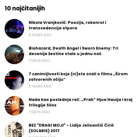
10 najčitanijih
Nikola Vranjković: Poezija, rokenrol i
transcedencija otpora
3 YEARS AGO
Biohazard, Death Angel i Sworn Enemy: Tri
decenije žestine stale u jednu noć
7 DAYS AGO
7 zanimljivosti koje (ni)ste znali o filmu „Širom
zatvorenih očiju“
5 YEARS AGO
Nada kao poslednja reč: „Prah“ Hjua Hauija i kraj
trilogije Silos
7 DAYS AGO
BEZ "DRAGI MOJI" - Lidija Jelisavčić Ćirić
(SOLARIS) 2017