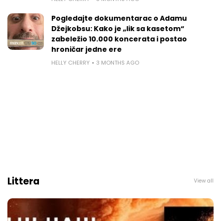
Pogledajte dokumentarac o Adamu
Džejkobsu: Kako je „lik sa kasetom“
zabeležio 10.000 koncerata i postao
hroničar jedne ere
HELLY CHERRY
3 MONTHS AGO
Littera
View all