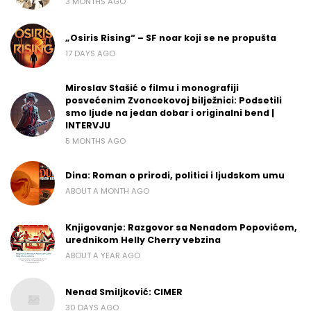
3 MONTHS AGO
„Osiris Rising“ – SF noar koji se ne propušta
17 DAYS AGO
Miroslav Stašić o filmu i monografiji
posvećenim Zvoncekovoj bilježnici: Podsetili
smo ljude na jedan dobar i originalni bend |
INTERVJU
5 MONTHS AGO
Dina: Roman o prirodi, politici i ljudskom umu
ABOUT A MONTH AGO
Knjigovanje: Razgovor sa Nenadom Popovićem,
urednikom Helly Cherry vebzina
ABOUT A YEAR AGO
Nenad Smiljković: CIMER
30 DAYS AGO