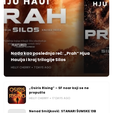
FEATURED
Nada kao poslednja reč: „Prah“ Hjua
Hauija i kraj trilogije Silos
HELLY CHERRY
7 DAYS AGO
„Osiris Rising“ – SF noar koji se ne
propušta
HELLY CHERRY
17 DAYS AGO
Nenad Smiljković: STANARI ŠUMSKE 13B