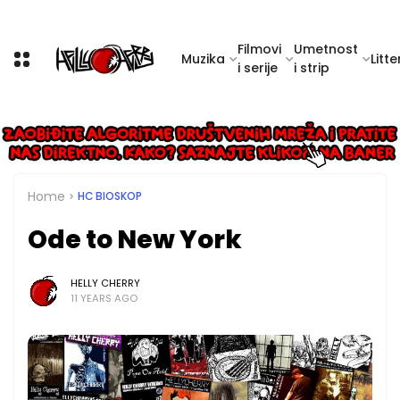
Filmovi
Umetnost
Muzika
Litte
i serije
i strip
Home
HC BIOSKOP
Ode to New York
HELLY CHERRY
11 YEARS AGO