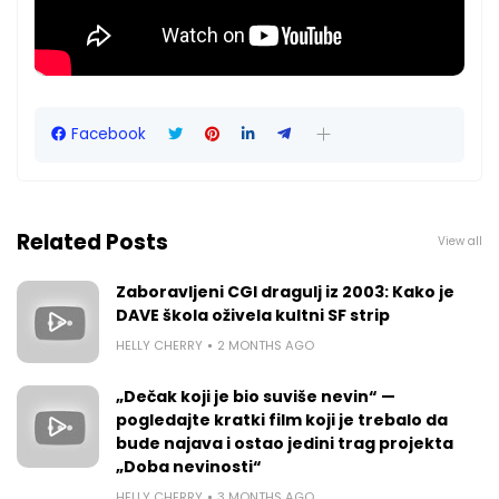
Facebook
Related Posts
View all
Zaboravljeni CGI dragulj iz 2003: Kako je
DAVE škola oživela kultni SF strip
HELLY CHERRY
2 MONTHS AGO
„Dečak koji je bio suviše nevin“ —
pogledajte kratki film koji je trebalo da
bude najava i ostao jedini trag projekta
„Doba nevinosti“
HELLY CHERRY
3 MONTHS AGO