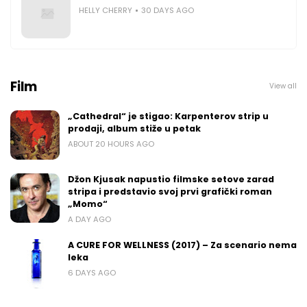
HELLY CHERRY
30 DAYS AGO
Film
View all
„Cathedral“ je stigao: Karpenterov strip u
prodaji, album stiže u petak
ABOUT 20 HOURS AGO
Džon Kjusak napustio filmske setove zarad
stripa i predstavio svoj prvi grafički roman
„Momo“
A DAY AGO
A CURE FOR WELLNESS (2017) – Za scenario nema
leka
6 DAYS AGO