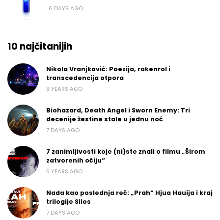
6 DAYS AGO
10 najčitanijih
Nikola Vranjković: Poezija, rokenrol i
transcedencija otpora
3 YEARS AGO
Biohazard, Death Angel i Sworn Enemy: Tri
decenije žestine stale u jednu noć
7 DAYS AGO
7 zanimljivosti koje (ni)ste znali o filmu „Širom
zatvorenih očiju“
5 YEARS AGO
Nada kao poslednja reč: „Prah“ Hjua Hauija i kraj
trilogije Silos
7 DAYS AGO