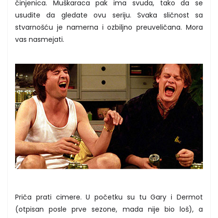
činjenica. Muškaraca pak ima svuda, tako da se
usudite da gledate ovu seriju. Svaka sličnost sa
stvarnošću je namerna i ozbiljno preuveličana. Mora
vas nasmejati.
Priča prati cimere. U početku su tu Gary i Dermot
(otpisan posle prve sezone, mada nije bio loš), a