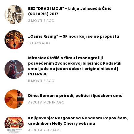
BEZ "DRAGI MOJI" - Lidija Jelisavčić Ćirić
(SOLARIS) 2017
3 MONTHS AGO
„Osiris Rising“ – SF noar koji se ne propušta
17 DAYS AGO
Miroslav Stašić o filmu i monografiji
posvećenim Zvoncekovoj bilježnici: Podsetili
smo ljude na jedan dobar i originalni bend |
INTERVJU
5 MONTHS AGO
Dina: Roman o prirodi, politici i ljudskom umu
ABOUT A MONTH AGO
Knjigovanje: Razgovor sa Nenadom Popovićem,
urednikom Helly Cherry vebzina
ABOUT A YEAR AGO