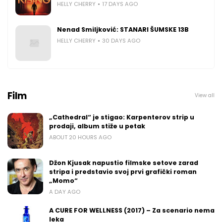
HELLY CHERRY
17 DAYS AGO
Nenad Smiljković: STANARI ŠUMSKE 13B
HELLY CHERRY
30 DAYS AGO
Film
View all
„Cathedral“ je stigao: Karpenterov strip u
prodaji, album stiže u petak
ABOUT 20 HOURS AGO
Džon Kjusak napustio filmske setove zarad
stripa i predstavio svoj prvi grafički roman
„Momo“
A DAY AGO
A CURE FOR WELLNESS (2017) – Za scenario nema
leka