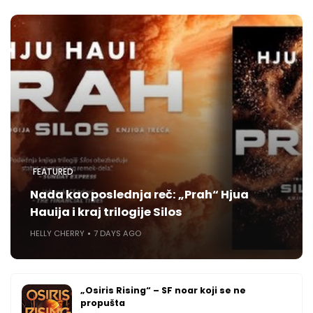
FEATURED
Nada kao poslednja reč: „Prah“ Hjua
Hauija i kraj trilogije Silos
HELLY CHERRY
7 DAYS AGO
„Osiris Rising“ – SF noar koji se ne
propušta