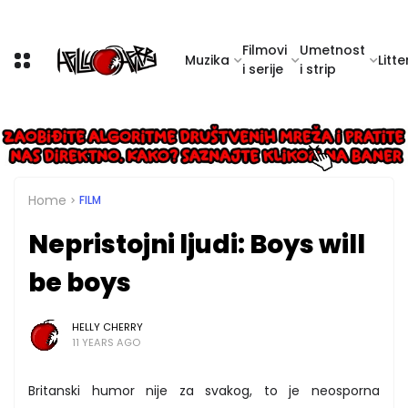
Filmovi
Umetnost
Muzika
Litte
i serije
i strip
Home
FILM
Nepristojni ljudi: Boys will
be boys
HELLY CHERRY
11 YEARS AGO
Britanski humor nije za svakog, to je neosporna