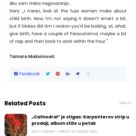
Ako vam treba nagovaranja...
Gary: „I mean, look at the fuss women make about
child birth. Now, I’m not saying it doesn’t smart a bit,
but if blokes did itm I reckon you’d be looking, at, what,
give birth, have a couple of Paracetamol, maybe a bit
of nap and then back to work within the hour."
Tamara Maksimović
Facebook
Related Posts
View all
„Cathedral“ je stigao: Karpenterov strip u
prodaji, album stiže u petak
HELLY CHERRY
ABOUT 20 HOURS AGO