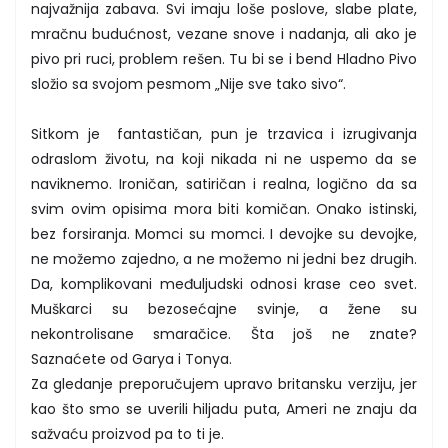
najvažnija zabava. Svi imaju loše poslove, slabe plate,
mračnu budućnost, vezane snove i nadanja, ali ako je
pivo pri ruci, problem rešen. Tu bi se i bend Hladno Pivo
složio sa svojom pesmom „Nije sve tako sivo“.
Sitkom je fantastičan, pun je trzavica i izrugivanja
odraslom životu, na koji nikada ni ne uspemo da se
naviknemo. Ironičan, satiričan i realna, logično da sa
svim ovim opisima mora biti komičan. Onako istinski,
bez forsiranja. Momci su momci. I devojke su devojke,
ne možemo zajedno, a ne možemo ni jedni bez drugih.
Da, komplikovani međuljudski odnosi krase ceo svet.
Muškarci su bezosećajne svinje, a žene su
nekontrolisane smaračice. Šta još ne znate?
Saznaćete od Garya i Tonya.
Za gledanje preporučujem upravo britansku verziju, jer
kao što smo se uverili hiljadu puta, Ameri ne znaju da
sažvaću proizvod pa to ti je.