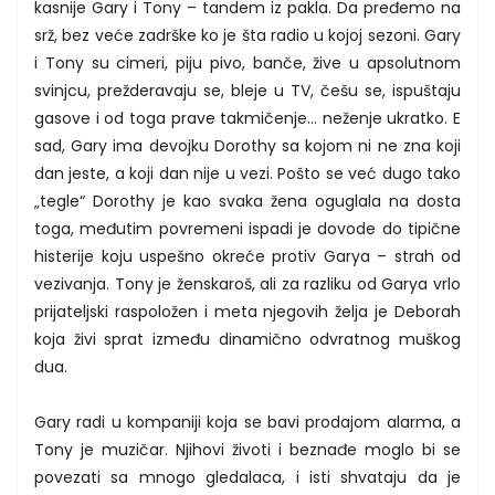
kasnije Gary i Tony – tandem iz pakla. Da pređemo na
srž, bez veće zadrške ko je šta radio u kojoj sezoni. Gary
i Tony su cimeri, piju pivo, banče, žive u apsolutnom
svinjcu, prežderavaju se, bleje u TV, češu se, ispuštaju
gasove i od toga prave takmičenje… neženje ukratko. E
sad, Gary ima devojku Dorothy sa kojom ni ne zna koji
dan jeste, a koji dan nije u vezi. Pošto se već dugo tako
„tegle“ Dorothy je kao svaka žena oguglala na dosta
toga, međutim povremeni ispadi je dovode do tipične
histerije koju uspešno okreće protiv Garya – strah od
vezivanja. Tony je ženskaroš, ali za razliku od Garya vrlo
prijateljski raspoložen i meta njegovih želja je Deborah
koja živi sprat između dinamično odvratnog muškog
dua.
Gary radi u kompaniji koja se bavi prodajom alarma, a
Tony je muzičar. Njihovi životi i beznađe moglo bi se
povezati sa mnogo gledalaca, i isti shvataju da je