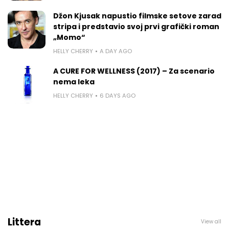
Džon Kjusak napustio filmske setove zarad
stripa i predstavio svoj prvi grafički roman
„Momo“
HELLY CHERRY
A DAY AGO
A CURE FOR WELLNESS (2017) – Za scenario
nema leka
HELLY CHERRY
6 DAYS AGO
Littera
View all