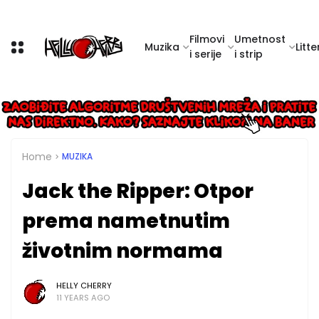
Filmovi
Umetnost
Muzika
Litte
i serije
i strip
Home
MUZIKA
Jack the Ripper: Otpor
prema nametnutim
životnim normama
HELLY CHERRY
11 YEARS AGO