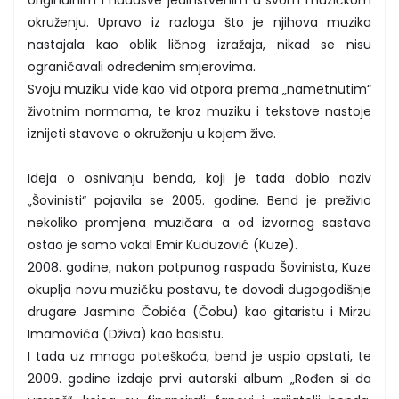
okruženju. Upravo iz razloga što je njihova muzika
nastajala kao oblik ličnog izražaja, nikad se nisu
ograničavali određenim smjerovima.
Svoju muziku vide kao vid otpora prema „nametnutim“
životnim normama, te kroz muziku i tekstove nastoje
iznijeti stavove o okruženju u kojem žive.
Ideja o osnivanju benda, koji je tada dobio naziv
„Šovinisti“ pojavila se 2005. godine. Bend je preživio
nekoliko promjena muzičara a od izvornog sastava
ostao je samo vokal Emir Kuduzović (Kuze).
2008. godine, nakon potpunog raspada Šovinista, Kuze
okuplja novu muzičku postavu, te dovodi dugogodišnje
drugare Jasmina Čobića (Čobu) kao gitaristu i Mirzu
Imamovića (Dživa) kao basistu.
I tada uz mnogo poteškoća, bend je uspio opstati, te
2009. godine izdaje prvi autorski album „Rođen si da