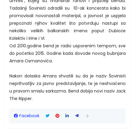
umreš“, kojeg su finansirali fanovi i prijatelji benda.
Tadašnji Šovinisti odradili su 10-ak koncerata kako bi
promovisali novonastali materijal, a javnost je uspjela
prepoznati njihov kvalitet što potvrđuju nastupi sa
nekoliko velikih balkanskih imena poput Dubioze
Kolektiv i Irine i VI.
Od 2010.godine bend je radio usporenim tempom, sve
do početka 2015. Godine kada dovode novog bubnjara
Amara Osmanovića.
Nakon dolaska Amara shvatili su da je naziv Šovinisti
neprihvatljiv za javno predstavljanje, te je neshvaćeno
u pravom smislu sarkazma. Bend dobija novi naziv Jack
The Ripper.
Facebook