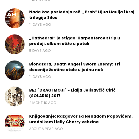
Nada kao poslednja reč: „Prah“ Hjua Hauija i kraj
trilogije Silos
11 DAYS AGO
„Cathedral“ je stigao: Karpenterov strip u
prodaji, album stiže u petak
5 DAYS AGO
Biohazard, Death Angel i Sworn Enemy: Tri
decenije žestine stale u jednu noć
11 DAYS AGO
BEZ "DRAGI MOJI" - Lidija Jelisavčić Ćirić
(SOLARIS) 2017
4 MONTHS AGO
Knjigovanje: Razgovor sa Nenadom Popovićem,
urednikom Helly Cherry vebzina
ABOUT A YEAR AGO