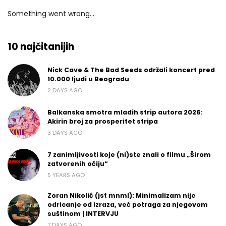
Something went wrong...
10 najčitanijih
Nick Cave & The Bad Seeds održali koncert pred
10.000 ljudi u Beogradu
2 DAYS AGO
Balkanska smotra mladih strip autora 2026:
Akirin broj za prosperitet stripa
3 DAYS AGO
7 zanimljivosti koje (ni)ste znali o filmu „Širom
zatvorenih očiju“
5 YEARS AGO
Zoran Nikolić (jst mnml): Minimalizam nije
odricanje od izraza, već potraga za njegovom
suštinom | INTERVJU
7 DAYS AGO