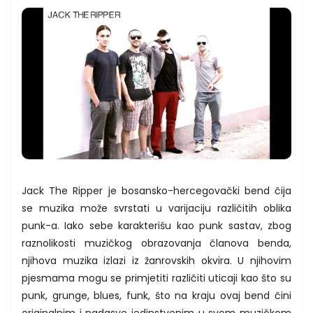
Jack The Ripper je bosansko-hercegovački bend čija
se muzika može svrstati u varijaciju različitih oblika
punk-a. Iako sebe karakterišu kao punk sastav, zbog
raznolikosti muzičkog obrazovanja članova benda,
njihova muzika izlazi iz žanrovskih okvira. U njihovim
pjesmama mogu se primjetiti različiti uticaji kao što su
punk, grunge, blues, funk, što na kraju ovaj bend čini
originalnim i nadasve jedinstvenim u svom muzičkom