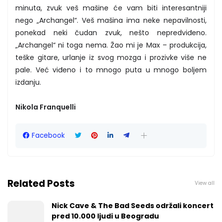
minuta, zvuk veš mašine će vam biti interesantniji
nego „Archangel“. Veš mašina ima neke nepavilnosti,
ponekad neki čudan zvuk, nešto nepredviđeno.
„Archangel“ ni toga nema. Žao mi je Max – produkcija,
teške gitare, urlanje iz svog mozga i prozivke više ne
pale. Već viđeno i to mnogo puta u mnogo boljem
izdanju.
Nikola Franquelli
Facebook
Related Posts
View all
Nick Cave & The Bad Seeds održali koncert
pred 10.000 ljudi u Beogradu