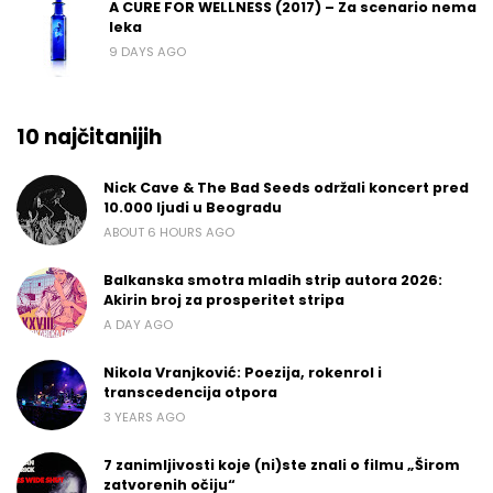
A CURE FOR WELLNESS (2017) – Za scenario nema
leka
9 DAYS AGO
10 najčitanijih
Nick Cave & The Bad Seeds održali koncert pred
10.000 ljudi u Beogradu
ABOUT 6 HOURS AGO
Balkanska smotra mladih strip autora 2026:
Akirin broj za prosperitet stripa
A DAY AGO
Nikola Vranjković: Poezija, rokenrol i
transcedencija otpora
3 YEARS AGO
7 zanimljivosti koje (ni)ste znali o filmu „Širom
zatvorenih očiju“