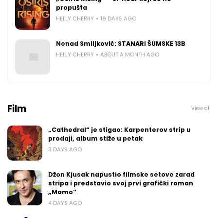
propušta
HELLY CHERRY
19 DAYS AGO
Nenad Smiljković: STANARI ŠUMSKE 13B
HELLY CHERRY
ABOUT A MONTH AGO
Film
View all
„Cathedral“ je stigao: Karpenterov strip u
prodaji, album stiže u petak
3 DAYS AGO
Džon Kjusak napustio filmske setove zarad
stripa i predstavio svoj prvi grafički roman
„Momo“
4 DAYS AGO