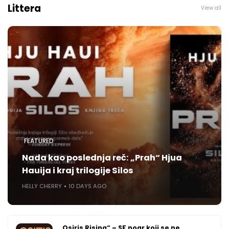
Littera
View all
FEATURED
Nada kao poslednja reč: „Prah“ Hjua
Hauija i kraj trilogije Silos
HELLY CHERRY
10 DAYS AGO
„Osiris Rising“ – SF noar koji se ne