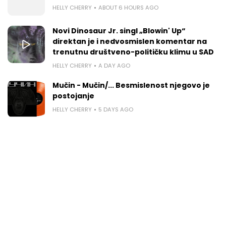
HELLY CHERRY
ABOUT 6 HOURS AGO
Novi Dinosaur Jr. singl „Blowin' Up“
direktan je i nedvosmislen komentar na
trenutnu društveno-političku klimu u SAD
HELLY CHERRY
A DAY AGO
Mučin - Mučin/... Besmislenost njegovo je
postojanje
HELLY CHERRY
5 DAYS AGO