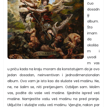
čuo
dosadn
iji
album.
Što
imam
da
okoliša
m i
uvodi
m vas
u priču kada na kraju moram da konstatujem da je ovo
jedan dosadan, neinventivan i jednodimenzionalan
album. Ovo vam je isto kao da slušate veš mašinu. Ne,
ne, ne šalim se, niti pretjerujem. Ozbiljan sam. Molim
vas, pođite do vaše veš mašine. Sjednite ispred veš
mašine. Namjestite vašu veš mašinu na pred pranje.
Uključite i slušajte vašu veš mašinu. Vjerujte, nakon par