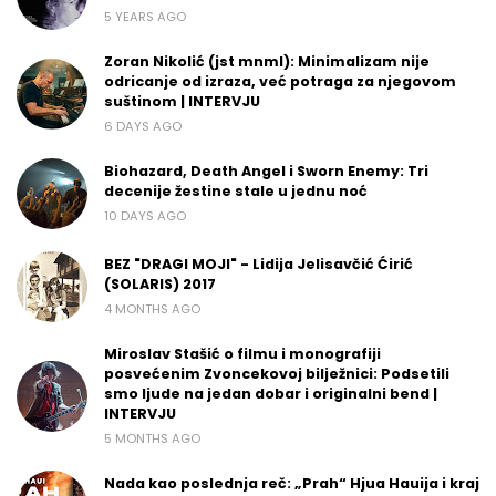
5 YEARS AGO
Zoran Nikolić (jst mnml): Minimalizam nije
odricanje od izraza, već potraga za njegovom
suštinom | INTERVJU
6 DAYS AGO
Biohazard, Death Angel i Sworn Enemy: Tri
decenije žestine stale u jednu noć
10 DAYS AGO
BEZ "DRAGI MOJI" - Lidija Jelisavčić Ćirić
(SOLARIS) 2017
4 MONTHS AGO
Miroslav Stašić o filmu i monografiji
posvećenim Zvoncekovoj bilježnici: Podsetili
smo ljude na jedan dobar i originalni bend |
INTERVJU
5 MONTHS AGO
Nada kao poslednja reč: „Prah“ Hjua Hauija i kraj