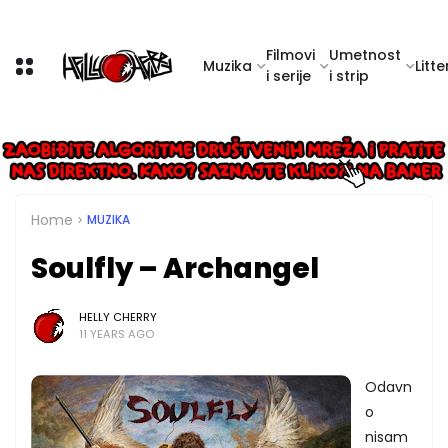
Filmovi
Umetnost
Muzika
Litte
i serije
i strip
Home
MUZIKA
Soulfly – Archangel
HELLY CHERRY
11 YEARS AGO
Odavn
o
nisam