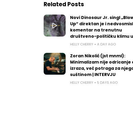
Related Posts
Novi Dinosaur Jr. singl „Blow
Up“ direktan je i nedvosmis
komentar na trenutnu
društveno-političku klimu 
HELLY CHERRY
A DAY AGO
Zoran Nikolić (jst mnml):
Minimalizam nije odricanje
izraza, već potraga za nje
suštinom | INTERVJU
HELLY CHERRY
5 DAYS AGO