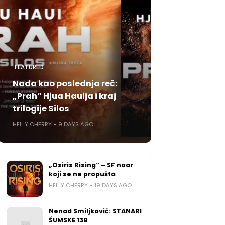
FEATURED
Nada kao poslednja reč:
„Prah“ Hjua Hauija i kraj
trilogije Silos
HELLY CHERRY
9 DAYS AGO
„Osiris Rising“ – SF noar
koji se ne propušta
HELLY CHERRY
19 DAYS AGO
Nenad Smiljković: STANARI
ŠUMSKE 13B