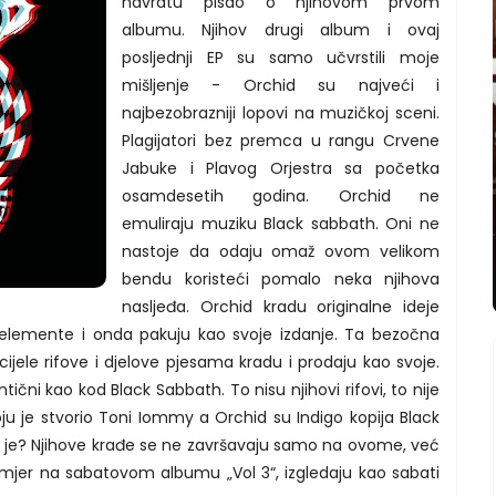
navratu pisao o njihovom prvom
albumu. Njihov drugi album i ovaj
posljednji EP su samo učvrstili moje
mišljenje - Orchid su najveći i
najbezobrazniji lopovi na muzičkoj sceni.
Plagijatori bez premca u rangu Crvene
Jabuke i Plavog Orjestra sa početka
osamdesetih godina. Orchid ne
emuliraju muziku Black sabbath. Oni ne
nastoje da odaju omaž ovom velikom
bendu koristeći pomalo neka njihova
nasljeđa. Orchid kradu originalne ideje
elemente i onda pakuju kao svoje izdanje. Ta bezočna
ijele rifove i djelove pjesama kradu i prodaju kao svoje.
ični kao kod Black Sabbath. To nisu njihovi rifovi, to nije
ju je stvorio Toni Iommy a Orchid su Indigo kopija Black
što je? Njihove krađe se ne završavaju samo na ovome, već
rimjer na sabatovom albumu „Vol 3“, izgledaju kao sabati