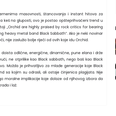
remenima masovnosti, štancovanja i instant hitova za
 keš na gluposti, ovo je postao opšteprihvaćeni trend u
toji „Orchid are highly praised by rock critics for bearing
g heavy metal band Black Sabbath”. Ako je neki novinar
či, nije zaslužio bolje riječi od ovih koje idu Orchid.
doista odlične, energične, dinamične, pune elana i drže
vuči, ne otprilike kao Black sabbath, nego baš kao Black
ivo. Možda je prihvatljivo za mlađe generacije koje Black
 sa kojim su odrasli, ali ostaje činjenica plagijata. Nije
go moralne implikacije koje dolaze od njihovog izbora da
rađa i laž.