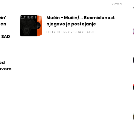
View all
in'
Mučin - Mučin/... Besmislenost
len
njegovo je postojanje
HELLY CHERRY
5 DAYS AGO
u SAD
 od
govom