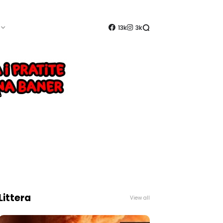
13k
3k
Littera
View all