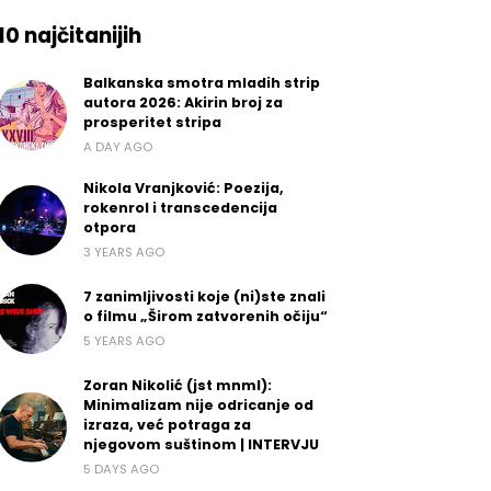
10 najčitanijih
Balkanska smotra mladih strip
autora 2026: Akirin broj za
prosperitet stripa
A DAY AGO
Nikola Vranjković: Poezija,
rokenrol i transcedencija
otpora
3 YEARS AGO
7 zanimljivosti koje (ni)ste znali
o filmu „Širom zatvorenih očiju“
5 YEARS AGO
Zoran Nikolić (jst mnml):
Minimalizam nije odricanje od
izraza, već potraga za
njegovom suštinom | INTERVJU
5 DAYS AGO