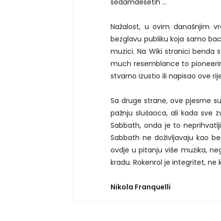
sedamdesetih …
Nažalost, u ovim današnjim v
bezglavu publiku koja samo baca
muzici. Na Wiki stranici benda s
much resemblance to pioneerin
stvarno izustio ili napisao ove rije
Sa druge strane, ove pjesme su 
pažnju slušaoca, ali kada sve z
Sabbath, onda je to neprihvatlj
Sabbath ne doživljavaju kao bend
ovdje u pitanju više muzika, ne
kradu. Rokenrol je integritet, ne k
Nikola Franquelli