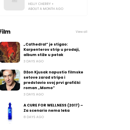
HELLY CHERRY
ABOUT A MONTH AGO
Film
View all
„Cathedral“ je stigao:
Karpenterov strip u prodaji,
album stiže u petak
3 DAYS AGO
Džon Kjusak napustio filmske
setove zarad stripa i
predstavio svoj prvi grafički
roman „Momo“
3 DAYS AGO
A CURE FOR WELLNESS (2017) –
Za scenario nema leka
8 DAYS AGO