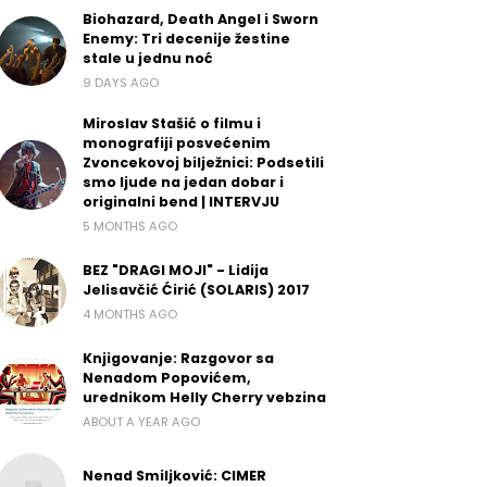
Biohazard, Death Angel i Sworn
Enemy: Tri decenije žestine
stale u jednu noć
9 DAYS AGO
Miroslav Stašić o filmu i
monografiji posvećenim
Zvoncekovoj bilježnici: Podsetili
smo ljude na jedan dobar i
originalni bend | INTERVJU
5 MONTHS AGO
BEZ "DRAGI MOJI" - Lidija
Jelisavčić Ćirić (SOLARIS) 2017
4 MONTHS AGO
Knjigovanje: Razgovor sa
Nenadom Popovićem,
urednikom Helly Cherry vebzina
ABOUT A YEAR AGO
Nenad Smiljković: CIMER