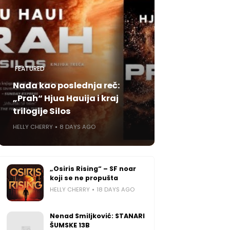
FEATURED
Nada kao poslednja reč:
„Prah“ Hjua Hauija i kraj
trilogije Silos
HELLY CHERRY
8 DAYS AGO
„Osiris Rising“ – SF noar
koji se ne propušta
HELLY CHERRY
18 DAYS AGO
Nenad Smiljković: STANARI
ŠUMSKE 13B