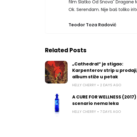
film Slatko Od Snova" Dragane M
Ok. Serendam. Nije baš toliko irit
Teodor Toza Radović
Related Posts
„Cathedral“ je stigao:
Karpenterov strip u prodaji
album stiže u petak
HELLY CHERRY
2 DAYS AGO
A CURE FOR WELLNESS (2017)
scenario nema leka
HELLY CHERRY
7 DAYS AGO