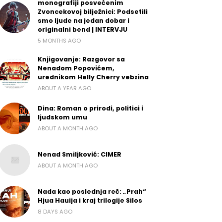
monografiji posvećenim
Zvoncekovoj bilježnici: Podsetili
smo ljude na jedan dobar i
originalni bend | INTERVJU
5 MONTHS AGO
Knjigovanje: Razgovor sa
Nenadom Popovićem,
urednikom Helly Cherry vebzina
ABOUT A YEAR AGO
Dina: Roman o prirodi, politici i
ljudskom umu
ABOUT A MONTH AGO
Nenad Smiljković: CIMER
ABOUT A MONTH AGO
Nada kao poslednja reč: „Prah“
Hjua Hauija i kraj trilogije Silos
8 DAYS AGO