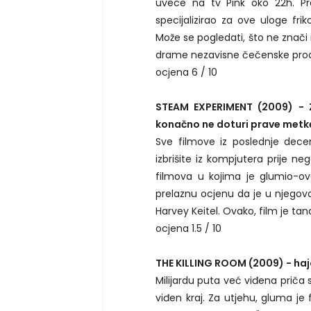
uvece na tv Pink oko 22h. Pre
specijalizirao za ove uloge fri
Može se pogledati, što ne znači i
drame nezavisne čečenske prod
ocjena 6 / 10
STEAM EXPERIMENT (2009) - Z
konačno ne doturi prave metk
Sve filmove iz poslednje decen
izbrišite iz kompjutera prije ne
filmova u kojima je glumio-ovaj
prelaznu ocjenu da je u njegovo
Harvey Keitel. Ovako, film je ta
ocjena 1.5 / 10
THE KILLING ROOM (2009) - hajd
Milijardu puta već viđena priča 
viđen kraj. Za utjehu, gluma je