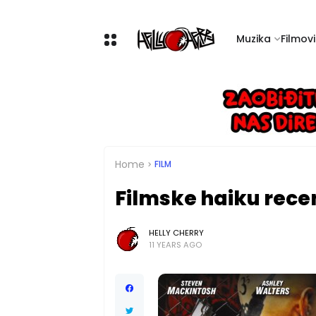
Muzika
Filmovi 
Home
FILM
Filmske haiku recen
HELLY CHERRY
11 YEARS AGO