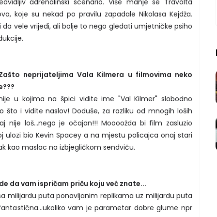
dvidljiv adrenalinski scenario. Više manje se Travolta
kova, koje su nekad po pravilu zapadale Nikolasa Kejdža.
 da vele vrijedi, ali bolje to nego gledati umjetničke psiho
ukcije.
ašto neprijateljima Vala Kilmera u filmovima neko
e???
ije u kojima na špici vidite ime "Val Kilmer" slobodno
go što i vidite naslov! Doduše, za razliku od mnogih loših
 nije loš...nego je očajan!!! Moooožda bi film zasluzio
j ulozi bio Kevin Spacey a na mjestu policajca onaj stari
nak kao maslac na izbjegličkom sendviču.
e da vam ispričam priču koju već znate...
sa milijardu puta ponavljanim replikama uz milijardu puta
 fantastična...ukoliko vam je parametar dobre glume npr