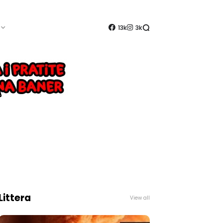
13k
3k
Littera
View all