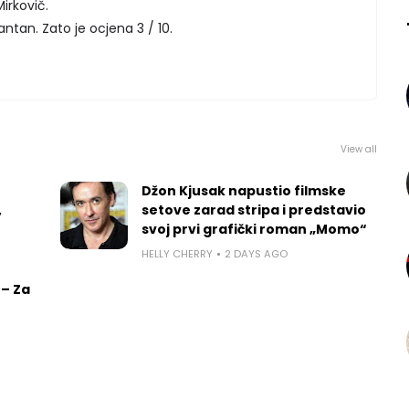
irkovič.
antan. Zato je ocjena 3 / 10.
View all
Džon Kjusak napustio filmske
,
setove zarad stripa i predstavio
svoj prvi grafički roman „Momo“
HELLY CHERRY
2 DAYS AGO
 – Za