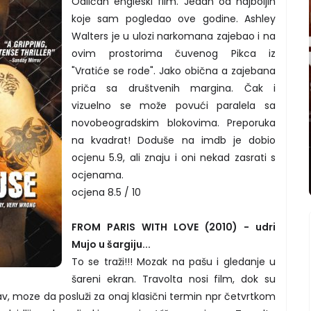
Odličan engleski film. Jedan od najboljih
koje sam pogledao ove godine. Ashley
Walters je u ulozi narkomana zajebao i na
ovim prostorima čuvenog Pikca iz
"Vratiće se rode". Jako obična a zajebana
priča sa društvenih margina. Čak i
vizuelno se može povući paralela sa
novobeogradskim blokovima. Preporuka
na kvadrat! Doduše na imdb je dobio
ocjenu 5.9, ali znaju i oni nekad zasrati s
ocjenama.
ocjena 8.5 / 10
FROM PARIS WITH LOVE (2010) - udri
Mujo u šargiju...
To se traži!!! Mozak na pašu i gledanje u
šareni ekran. Travolta nosi film, dok su
 takav, moze da posluži za onaj klasični termin npr četvrtkom