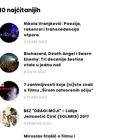
10 najčitanijih
Nikola Vranjković: Poezija,
rokenrol i transcedencija
otpora
3 YEARS AGO
Biohazard, Death Angel i Sworn
Enemy: Tri decenije žestine
stale u jednu noć
8 DAYS AGO
7 zanimljivosti koje (ni)ste znali
o filmu „Širom zatvorenih očiju“
5 YEARS AGO
BEZ "DRAGI MOJI" - Lidija
Jelisavčić Ćirić (SOLARIS) 2017
4 MONTHS AGO
Miroslav Stašić o filmu i