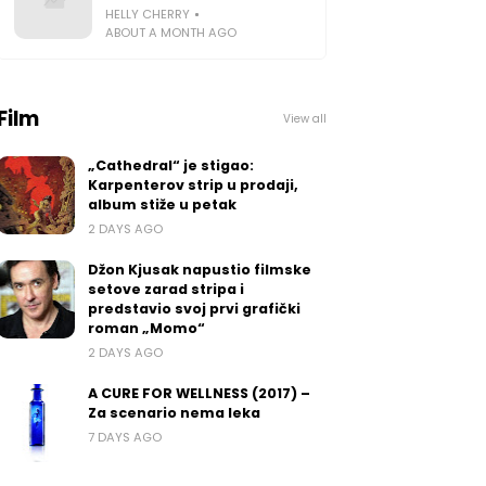
HELLY CHERRY
ABOUT A MONTH AGO
Film
View all
„Cathedral“ je stigao:
Karpenterov strip u prodaji,
album stiže u petak
2 DAYS AGO
Džon Kjusak napustio filmske
setove zarad stripa i
predstavio svoj prvi grafički
roman „Momo“
2 DAYS AGO
A CURE FOR WELLNESS (2017) –
Za scenario nema leka
7 DAYS AGO