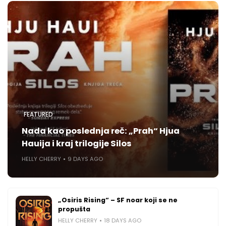
FEATURED
Nada kao poslednja reč: „Prah“ Hjua
Hauija i kraj trilogije Silos
HELLY CHERRY
9 DAYS AGO
„Osiris Rising“ – SF noar koji se ne
propušta
HELLY CHERRY
18 DAYS AGO