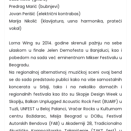
Predrag Marić (bubnjevi)
Jovan Perišić (električni kontrabas)
Marija Nikolić (klavijatura, usna harmonika, prateći
vokal)
Lorna Wing su 2014. godine skrenuli pažnju na sebe
ulaskom u finale Jelen Demofesta u Banjaluci, kao i
pobedom na sada već eminentnom Mikser Festivalu u
Beogradu.
Na regionalnoj alternativnoj muzičkoj sceni ovaj bend
se do sada predstavio publici kako na više samostalnih
koncerata u Srbiji, tako i na nekoliko domaćih i
regionalnih festivala kao što su Skopje Design Week u
Skoplju, Balkan Unplugged Acoustic Rock Fest (BUARF) u
Tuzli, UNFEST u Beloj Palanci, Vračar Rocks u Kulturnom
centru Božidarac, Misija Beograd u DOBu, Festival
Autorskih Bendova (FAB) u Akademiji 28, Tradicionalno
Akustičko Kompozitorsko Takmičenje (TAKT fest) u