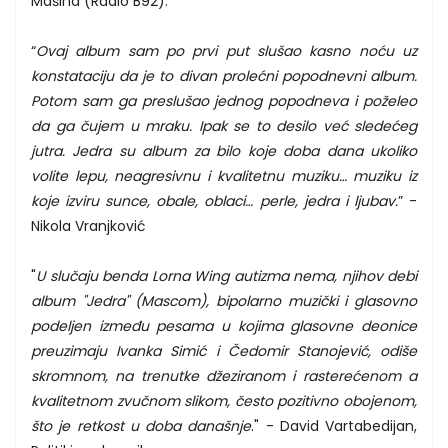
Mašina (Radio B92).
“
Ovaj album sam po prvi put slušao kasno noću uz
konstataciju da je to divan prolećni popodnevni album.
Potom sam ga preslušao jednog popodneva i poželeo
da ga čujem u mraku. Ipak se to desilo već sledećeg
jutra. Jedra su album za bilo koje doba dana ukoliko
volite lepu, neagresivnu i kvalitetnu muziku… muziku iz
koje izviru sunce, obale, oblaci… perle, jedra i ljubav.
” -
Nikola Vranjković
"
U slučaju benda Lorna Wing autizma nema, njihov debi
album "Jedra" (Mascom), bipolarno muzički i glasovno
podeljen između pesama u kojima glasovne deonice
preuzimaju Ivanka Simić i Čedomir Stanojević, odiše
skromnom, na trenutke džeziranom i rasterećenom a
kvalitetnom zvučnom slikom, često pozitivno obojenom,
što je retkost u doba današnje
." - David Vartabedijan,