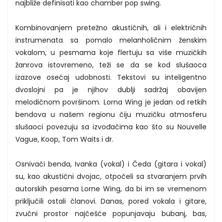
najbliže definisati kao chamber pop swing.
Kombinovanjem pretežno akustičnih, ali i električnih
instrumenata sa pomalo melanholičnim ženskim
vokalom, u pesmama koje flertuju sa više muzičkih
žanrova istovremeno, teži se da se kod slušaoca
izazove osećaj udobnosti. Tekstovi su inteligentno
dvoslojni pa je njihov dublji sadržaj obavijen
melodičnom površinom. Lorna Wing je jedan od retkih
bendova u našem regionu čiju muzičku atmosferu
slušaoci povezuju sa izvođačima kao što su Nouvelle
Vague, Koop, Tom Waits i dr.
Osnivači benda, Ivanka (vokal) i Čeda (gitara i vokal)
su, kao akustični dvojac, otpočeli sa stvaranjem prvih
autorskih pesama Lorne Wing, da bi im se vremenom
priključili ostali članovi. Danas, pored vokala i gitare,
zvučni prostor najčešće popunjavaju bubanj, bas,