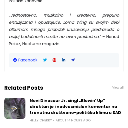
Politikin zabavnik
„
Jednostavno, muzikalno i kreativno, prepuno
entuzijazma i opuštajuće. Lorna Wing su svojim debi
albumom mnogo pridodali urušavanju predrasuda o
boljoj budućnosti muzike na ovim prostorima.
“ – Nenad
Pekez, Nocturne magazin
Facebook
Related Posts
View all
Novi Dinosaur Jr. singl „Blowin' Up“
direktan je i nedvosmislen komentar na
trenutnu društveno-političku klimu u SAD
HELLY CHERRY
ABOUT 14 HOURS AGO