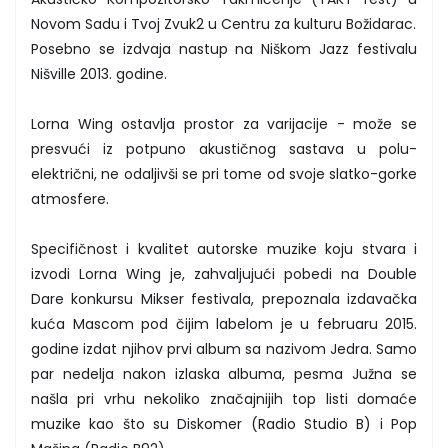
Novom Sadu i Tvoj Zvuk2 u Centru za kulturu Božidarac.
Posebno se izdvaja nastup na Niškom Jazz festivalu
Nišville 2013. godine.
Lorna Wing ostavlja prostor za varijacije - može se
presvući iz potpuno akustičnog sastava u polu-
električni, ne odaljivši se pri tome od svoje slatko-gorke
atmosfere.
Specifičnost i kvalitet autorske muzike koju stvara i
izvodi Lorna Wing je, zahvaljujući pobedi na Double
Dare konkursu Mikser festivala, prepoznala izdavačka
kuća Mascom pod čijim labelom je u februaru 2015.
godine izdat njihov prvi album sa nazivom Jedra. Samo
par nedelja nakon izlaska albuma, pesma Južna se
našla pri vrhu nekoliko značajnijih top listi domaće
muzike kao što su Diskomer (Radio Studio B) i Pop