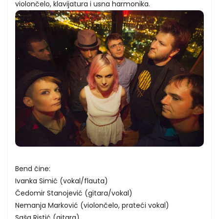
violončelo, klavijatura i usna harmonika.
Bend čine:
Ivanka Simić (vokal/flauta)
Čedomir Stanojević (gitara/vokal)
Nemanja Marković (violončelo, prateći vokal)
Saša Ristić (gitara)