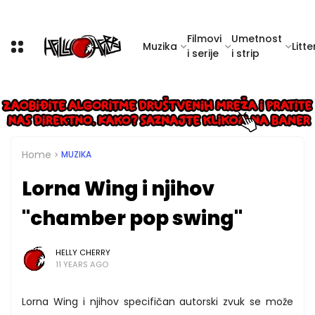
Filmovi
Umetnost
Muzika
Litte
i serije
i strip
Home
MUZIKA
Lorna Wing i njihov
"chamber pop swing"
HELLY CHERRY
11 YEARS AGO
Lorna Wing i njihov specifičan autorski zvuk se može