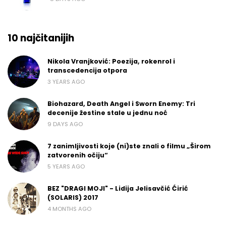
10 najčitanijih
Nikola Vranjković: Poezija, rokenrol i
transcedencija otpora
3 YEARS AGO
Biohazard, Death Angel i Sworn Enemy: Tri
decenije žestine stale u jednu noć
9 DAYS AGO
7 zanimljivosti koje (ni)ste znali o filmu „Širom
zatvorenih očiju“
5 YEARS AGO
BEZ "DRAGI MOJI" - Lidija Jelisavčić Ćirić
(SOLARIS) 2017
4 MONTHS AGO