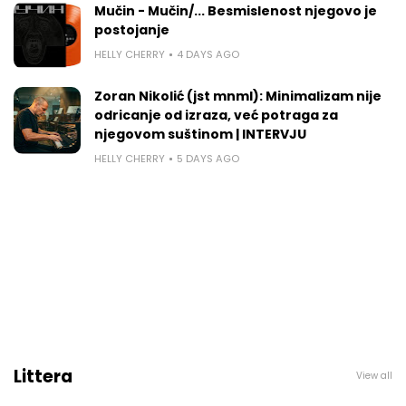
Mučin - Mučin/... Besmislenost njegovo je
postojanje
HELLY CHERRY
4 DAYS AGO
Zoran Nikolić (jst mnml): Minimalizam nije
odricanje od izraza, već potraga za
njegovom suštinom | INTERVJU
HELLY CHERRY
5 DAYS AGO
Littera
View all