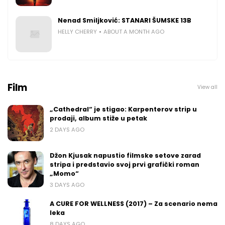
Nenad Smiljković: STANARI ŠUMSKE 13B
HELLY CHERRY
ABOUT A MONTH AGO
Film
View all
„Cathedral“ je stigao: Karpenterov strip u
prodaji, album stiže u petak
2 DAYS AGO
Džon Kjusak napustio filmske setove zarad
stripa i predstavio svoj prvi grafički roman
„Momo“
3 DAYS AGO
A CURE FOR WELLNESS (2017) – Za scenario nema
leka
8 DAYS AGO