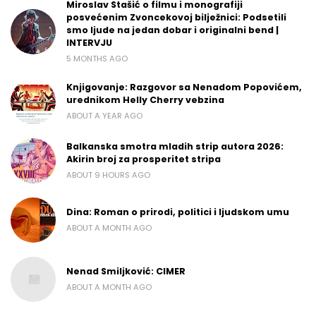
Miroslav Stašić o filmu i monografiji
posvećenim Zvoncekovoj bilježnici: Podsetili
smo ljude na jedan dobar i originalni bend |
INTERVJU
5 MONTHS AGO
Knjigovanje: Razgovor sa Nenadom Popovićem,
urednikom Helly Cherry vebzina
ABOUT A YEAR AGO
Balkanska smotra mladih strip autora 2026:
Akirin broj za prosperitet stripa
ABOUT 9 HOURS AGO
Dina: Roman o prirodi, politici i ljudskom umu
ABOUT A MONTH AGO
Nenad Smiljković: CIMER
ABOUT A MONTH AGO