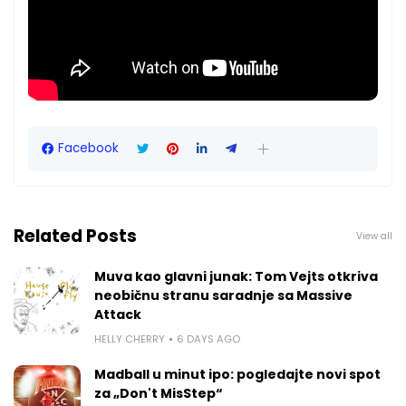
Facebook
Related Posts
View all
Muva kao glavni junak: Tom Vejts otkriva
neobičnu stranu saradnje sa Massive
Attack
HELLY CHERRY
6 DAYS AGO
Madball u minut ipo: pogledajte novi spot
za „Don't MisStep“