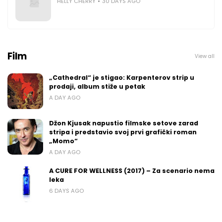
HELLY CHERRY
30 DAYS AGO
Film
View all
„Cathedral“ je stigao: Karpenterov strip u
prodaji, album stiže u petak
A DAY AGO
Džon Kjusak napustio filmske setove zarad
stripa i predstavio svoj prvi grafički roman
„Momo“
A DAY AGO
A CURE FOR WELLNESS (2017) – Za scenario nema
leka
6 DAYS AGO