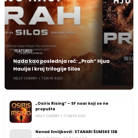
FEATURED
Nada kao poslednja reč: „Prah“ Hjua
Hauija i kraj trilogije Silos
HELLY CHERRY
7 DAYS AGO
„Osiris Rising“ – SF noar koji se ne
propušta
HELLY CHERRY
17 DAYS AGO
Nenad Smiljković: STANARI ŠUMSKE 13B