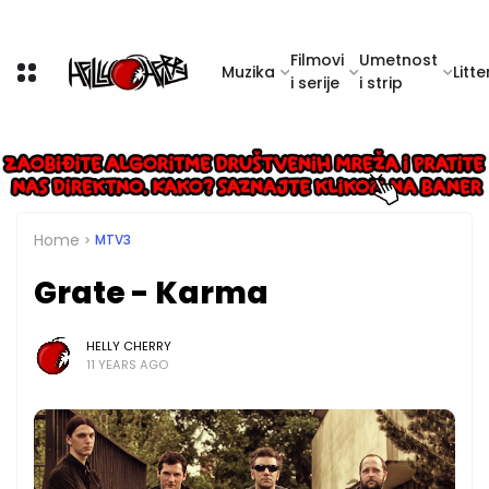
Filmovi
Umetnost
Muzika
Litte
i serije
i strip
Home
MTV3
Grate - Karma
HELLY CHERRY
11 YEARS AGO