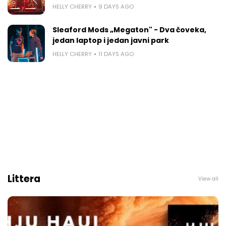
HELLY CHERRY
9 DAYS AGO
Sleaford Mods „Megaton" - Dva čoveka,
jedan laptop i jedan javni park
HELLY CHERRY
11 DAYS AGO
Littera
View all