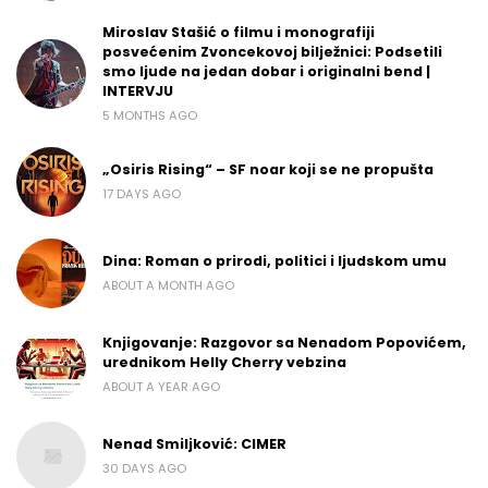
Miroslav Stašić o filmu i monografiji
posvećenim Zvoncekovoj bilježnici: Podsetili
smo ljude na jedan dobar i originalni bend |
INTERVJU
5 MONTHS AGO
„Osiris Rising“ – SF noar koji se ne propušta
17 DAYS AGO
Dina: Roman o prirodi, politici i ljudskom umu
ABOUT A MONTH AGO
Knjigovanje: Razgovor sa Nenadom Popovićem,
urednikom Helly Cherry vebzina
ABOUT A YEAR AGO
Nenad Smiljković: CIMER
30 DAYS AGO