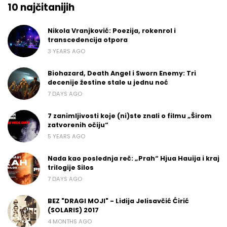
10 najčitanijih
Nikola Vranjković: Poezija, rokenrol i
transcedencija otpora
3 YEARS AGO
Biohazard, Death Angel i Sworn Enemy: Tri
decenije žestine stale u jednu noć
7 DAYS AGO
7 zanimljivosti koje (ni)ste znali o filmu „Širom
zatvorenih očiju“
5 YEARS AGO
Nada kao poslednja reč: „Prah“ Hjua Hauija i kraj
trilogije Silos
7 DAYS AGO
BEZ "DRAGI MOJI" - Lidija Jelisavčić Ćirić
(SOLARIS) 2017
4 MONTHS AGO