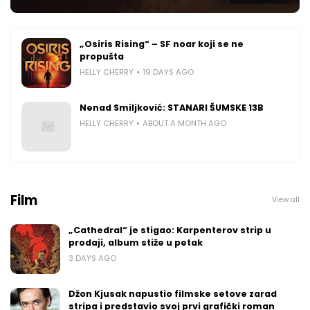
„Osiris Rising“ – SF noar koji se ne
propušta
HELLY CHERRY
19 DAYS AGO
Nenad Smiljković: STANARI ŠUMSKE 13B
HELLY CHERRY
ABOUT A MONTH AGO
Film
View all
„Cathedral“ je stigao: Karpenterov strip u
prodaji, album stiže u petak
3 DAYS AGO
Džon Kjusak napustio filmske setove zarad
stripa i predstavio svoj prvi grafički roman