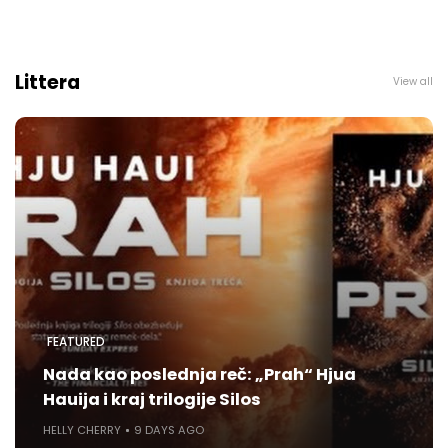
Littera
View all
FEATURED
Nada kao poslednja reč: „Prah“ Hjua
Hauija i kraj trilogije Silos
HELLY CHERRY
9 DAYS AGO