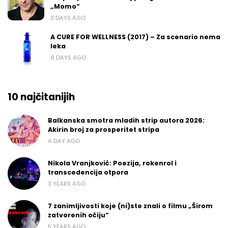
„Momo“
3 DAYS AGO
A CURE FOR WELLNESS (2017) – Za scenario nema
leka
8 DAYS AGO
10 najčitanijih
Balkanska smotra mladih strip autora 2026:
Akirin broj za prosperitet stripa
A DAY AGO
Nikola Vranjković: Poezija, rokenrol i
transcedencija otpora
3 YEARS AGO
7 zanimljivosti koje (ni)ste znali o filmu „Širom
zatvorenih očiju“
5 YEARS AGO