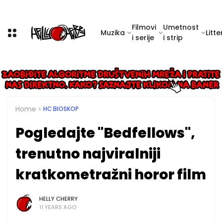
Filmovi
Umetnost
Muzika
Litte
i serije
i strip
Home
HC BIOSKOP
Pogledajte "Bedfellows",
trenutno najviralniji
kratkometražni horor film
HELLY CHERRY
11 YEARS AGO