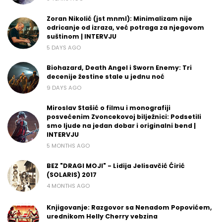
Zoran Nikolić (jst mnml): Minimalizam nije
odricanje od izraza, već potraga za njegovom
suštinom | INTERVJU
5 DAYS AGO
Biohazard, Death Angel i Sworn Enemy: Tri
decenije žestine stale u jednu noć
9 DAYS AGO
Miroslav Stašić o filmu i monografiji
posvećenim Zvoncekovoj bilježnici: Podsetili
smo ljude na jedan dobar i originalni bend |
INTERVJU
5 MONTHS AGO
BEZ "DRAGI MOJI" - Lidija Jelisavčić Ćirić
(SOLARIS) 2017
4 MONTHS AGO
Knjigovanje: Razgovor sa Nenadom Popovićem,
urednikom Helly Cherry vebzina