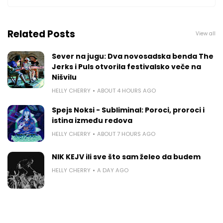
Related Posts
View all
Sever na jugu: Dva novosadska benda The
Jerks i Puls otvorila festivalsko veče na
Nišvilu
HELLY CHERRY
ABOUT 4 HOURS AGO
Spejs Noksi - Subliminal: Poroci, proroci i
istina između redova
HELLY CHERRY
ABOUT 7 HOURS AGO
NIK KEJV ili sve što sam želeo da budem
HELLY CHERRY
A DAY AGO