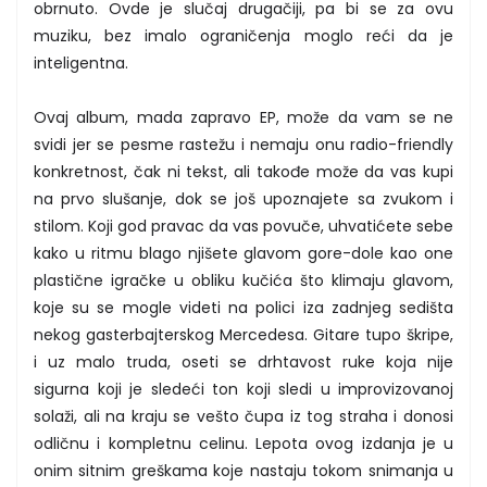
obrnuto. Ovde je slučaj drugačiji, pa bi se za ovu
muziku, bez imalo ograničenja moglo reći da je
inteligentna.
Ovaj album, mada zapravo EP, može da vam se ne
svidi jer se pesme rastežu i nemaju onu radio-friendly
konkretnost, čak ni tekst, ali takođe može da vas kupi
na prvo slušanje, dok se još upoznajete sa zvukom i
stilom. Koji god pravac da vas povuče, uhvatićete sebe
kako u ritmu blago njišete glavom gore-dole kao one
plastične igračke u obliku kučića što klimaju glavom,
koje su se mogle videti na polici iza zadnjeg sedišta
nekog gasterbajterskog Mercedesa. Gitare tupo škripe,
i uz malo truda, oseti se drhtavost ruke koja nije
sigurna koji je sledeći ton koji sledi u improvizovanoj
solaži, ali na kraju se vešto čupa iz tog straha i donosi
odličnu i kompletnu celinu. Lepota ovog izdanja je u
onim sitnim greškama koje nastaju tokom snimanja u