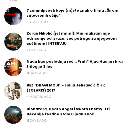
7 zanimljivosti koje (ni)ste znali o filmu „Širom
zatvorenih očiju“
5 YEARS AGO
Zoran Nikolić (jst mnml): Minimalizam nije
odricanje od izraza, već potraga za njegovom
suštinom | INTERVJU
7 DAYS AGO
Nada kao poslednja reč: „Prah“ Hjua Hauija i kraj
trilogije Silos
11 DAYS AGO
BEZ "DRAGI MOJI" - Lidija Jelisavčić Ćirić
(SOLARIS) 2017
4 MONTHS AGO
Biohazard, Death Angel i Sworn Enemy: Tri
decenije žestine stale u jednu noć
11 DAYS AGO