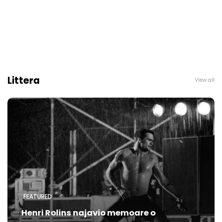
Littera
View all
FEATURED
Henri Rolins najavio memoare o