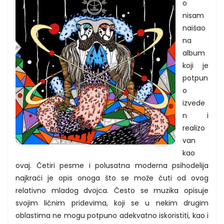
o
nisam
naišao
na
album
koji je
potpun
o
izvede
n i
realizo
van
kao
ovaj. Četiri pesme i polusatna moderna psihodelija
najkraći je opis onoga što se može čuti od ovog
relativno mladog dvojca. Često se muzika opisuje
svojim ličnim pridevima, koji se u nekim drugim
oblastima ne mogu potpuno adekvatno iskoristiti, kao i