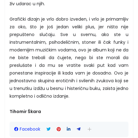
živ udarac u njih.
Grafički dizajn je vrlo dobro izveden, i vrlo je primamljiv
za oko, što je još jedan veliki plus, jer ništa nije
prepušteno slučaju. Sve u svemu, ako ste u
instrumentalnim, psihodeličnim, stoner ili čak funky i
modernijim muzičkim vodama, ovo je album koji ne da
ne biste trebali da čujete, nego bi ste morali da
preslušate i da mu se vratite svaki put kad vam
ponestane inspiracije ili kada vam je dosadno. Ovo je
jednostavno skupina erotičnih i svilenih zvukova koji se
u trenutku izdižu u besnu i histeričnu buku, zaista jedno
kompletno i odlično izdanje.
Tihomir Škara
Facebook