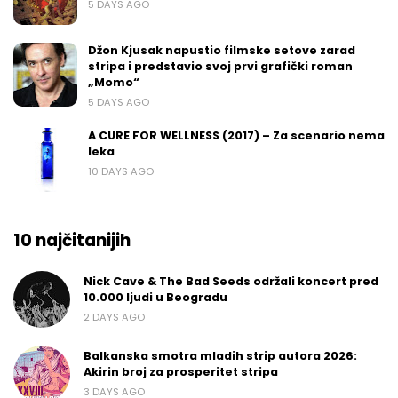
5 DAYS AGO
Džon Kjusak napustio filmske setove zarad
stripa i predstavio svoj prvi grafički roman
„Momo“
5 DAYS AGO
A CURE FOR WELLNESS (2017) – Za scenario nema
leka
10 DAYS AGO
10 najčitanijih
Nick Cave & The Bad Seeds održali koncert pred
10.000 ljudi u Beogradu
2 DAYS AGO
Balkanska smotra mladih strip autora 2026:
Akirin broj za prosperitet stripa
3 DAYS AGO