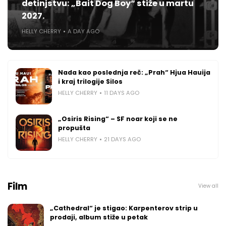
detinjstvu: „Bait Dog Boy“ stiže u martu
2027.
HELLY CHERRY
A DAY AGO
Nada kao poslednja reč: „Prah“ Hjua Hauija
i kraj trilogije Silos
HELLY CHERRY
11 DAYS AGO
„Osiris Rising“ – SF noar koji se ne
propušta
HELLY CHERRY
21 DAYS AGO
Film
View all
„Cathedral“ je stigao: Karpenterov strip u
prodaji, album stiže u petak