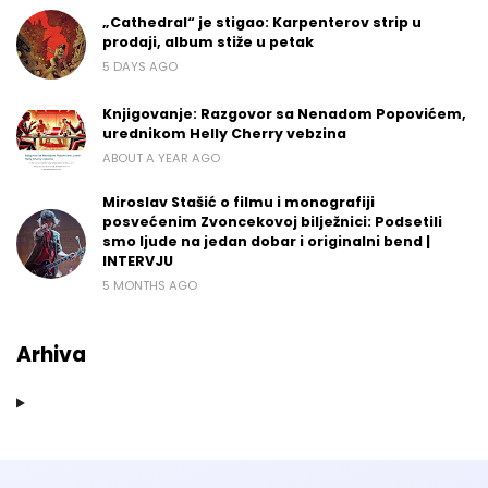
„Cathedral“ je stigao: Karpenterov strip u
prodaji, album stiže u petak
5 DAYS AGO
Knjigovanje: Razgovor sa Nenadom Popovićem,
urednikom Helly Cherry vebzina
ABOUT A YEAR AGO
Miroslav Stašić o filmu i monografiji
posvećenim Zvoncekovoj bilježnici: Podsetili
smo ljude na jedan dobar i originalni bend |
INTERVJU
5 MONTHS AGO
Arhiva