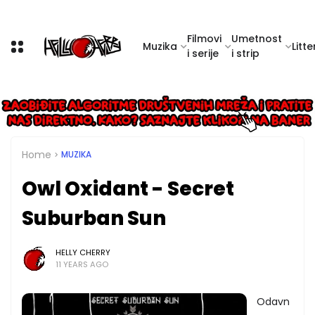
Filmovi
Umetnost
Muzika
Litte
i serije
i strip
Home
MUZIKA
Owl Oxidant - Secret
Suburban Sun
HELLY CHERRY
11 YEARS AGO
Odavn