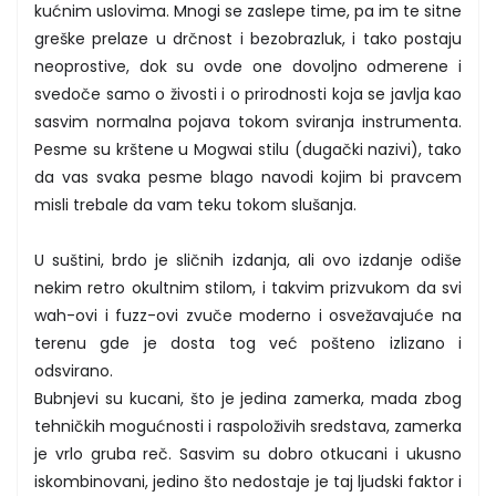
kućnim uslovima. Mnogi se zaslepe time, pa im te sitne
greške prelaze u drčnost i bezobrazluk, i tako postaju
neoprostive, dok su ovde one dovoljno odmerene i
svedoče samo o živosti i o prirodnosti koja se javlja kao
sasvim normalna pojava tokom sviranja instrumenta.
Pesme su krštene u Mogwai stilu (dugački nazivi), tako
da vas svaka pesme blago navodi kojim bi pravcem
misli trebale da vam teku tokom slušanja.
U suštini, brdo je sličnih izdanja, ali ovo izdanje odiše
nekim retro okultnim stilom, i takvim prizvukom da svi
wah-ovi i fuzz-ovi zvuče moderno i osvežavajuće na
terenu gde je dosta tog već pošteno izlizano i
odsvirano.
Bubnjevi su kucani, što je jedina zamerka, mada zbog
tehničkih mogućnosti i raspoloživih sredstava, zamerka
je vrlo gruba reč. Sasvim su dobro otkucani i ukusno
iskombinovani, jedino što nedostaje je taj ljudski faktor i