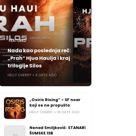
FEATURED
Nada kao poslednja reč:
„Prah“ Hjua Hauija i kraj
trilogije Silos
HELLY CHERRY
9 DAYS AGO
„Osiris Rising“ – SF noar
koji se ne propušta
HELLY CHERRY
18 DAYS AGO
Nenad Smiljković: STANARI
ŠUMSKE 13B