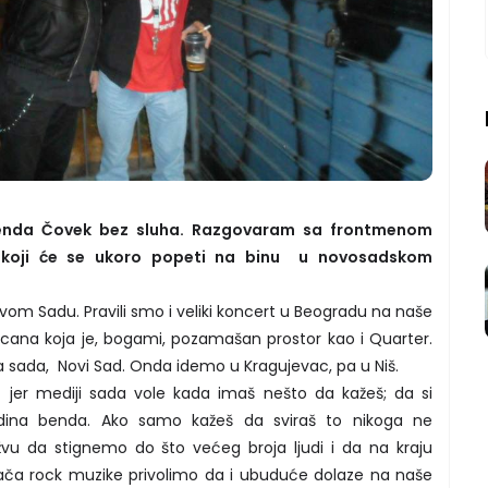
benda Čovek bez sluha. Razgovaram sa frontmenom
 koji će se ukoro popeti na binu u novosadskom
om Sadu. Pravili smo i veliki koncert u Beogradu na naše
icana koja je, bogami, pozamašan prostor kao i Quarter.
, a sada, Novi Sad. Onda idemo u Kragujevac, pa u Niš.
 jer mediji sada vole kada imaš nešto da kažeš; da si
odina benda. Ako samo kažeš da sviraš to nikoga ne
užvu da stignemo do što većeg broja ljudi i da na kraju
usača rock muzike privolimo da i ubuduće dolaze na naše