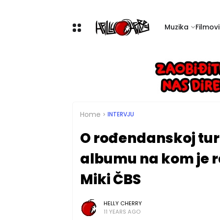
Muzika
Filmovi 
Home
INTERVJU
O rođendanskoj tur
albumu na kom je r
Miki ČBS
HELLY CHERRY
11 YEARS AGO