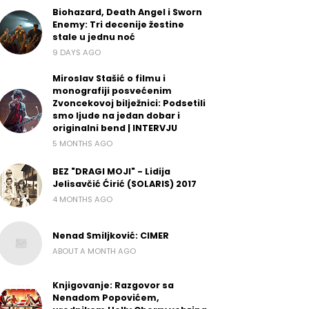
Biohazard, Death Angel i Sworn
Enemy: Tri decenije žestine
stale u jednu noć
9 DAYS AGO
Miroslav Stašić o filmu i
monografiji posvećenim
Zvoncekovoj bilježnici: Podsetili
smo ljude na jedan dobar i
originalni bend | INTERVJU
5 MONTHS AGO
BEZ "DRAGI MOJI" - Lidija
Jelisavčić Ćirić (SOLARIS) 2017
4 MONTHS AGO
Nenad Smiljković: CIMER
ABOUT A MONTH AGO
Knjigovanje: Razgovor sa
Nenadom Popovićem,