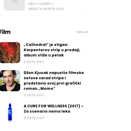
HELLY CHERRY
ABOUT A MONTH AGO
Film
View all
„Cathedral“ je stigao:
Karpenterov strip u prodaji,
album stiže u petak
2 DAYS AGO
Džon Kjusak napustio filmske
setove zarad stripa i
predstavio svoj prvi grafički
roman „Momo“
3 DAYS AGO
A CURE FOR WELLNESS (2017) –
Za scenario nema leka
8 DAYS AGO