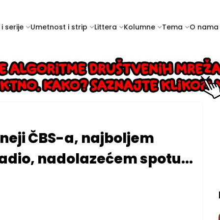
i serije
Umetnost i strip
Littera
Kolumne
Tema
O nama
neji ČBS-a, najboljem
adio, nadolazećem spotu...