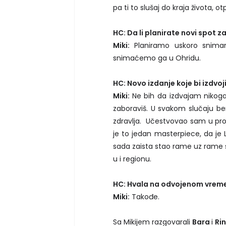
pa ti to slušaj do kraja života, otpr
HC: Da li planirate novi spot 
Miki:
Planiramo uskoro snima
snimaćemo ga u Ohridu.
HC: Novo izdanje koje bi izdvoj
Miki:
Ne bih da izdvajam nikog
zaboraviš. U svakom slučaju b
zdravlja. Učestvovao sam u pro
je to jedan masterpiece, da je
sada zaista stao rame uz rame s
u i regionu.
HC: Hvala na odvojenom vreme
Miki:
Takođe.
Sa Mikijem razgovarali
Bara
i
Ri