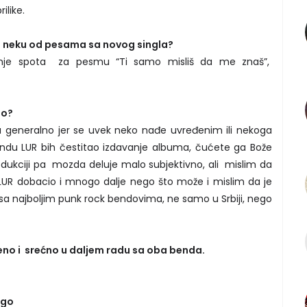
ilike.
za neku od pesama sa novog singla?
nje spota za pesmu “Ti samo misliš da me znaš”,
io?
a generalno jer se uvek neko nađe uvređenim ili nekoga
endu LUR bih čestitao izdavanje albuma, čućete ga Bože
dukciji pa mozda deluje malo subjektivno, ali mislim da
 LUR dobacio i mnogo dalje nego što može i mislim da je
a najboljim punk rock bendovima, ne samo u Srbiji, nego
no i srećno u daljem radu sa oba benda.
ngo