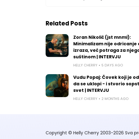
Related Posts
Zoran Nikolić (jst mnml):
Minimalizam nije odricanje
izraza, već potraga za nje
suštinom | INTERVJU
HELLY CHERRY
5 DAYS AGO
Vudu Popaj: Čovek koji je o
da se uklopi - i stvorio sops
svet | INTERVJU
HELLY CHERRY
2 MONTHS AGO
Copyright © Helly Cherry 2003-2026 Sva pr