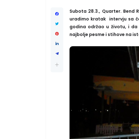
Subota 28.3., Quarter. Bend 
uradimo kratak intervju sa č
godina održao u životu, i da 
najbolje pesme i stihove na is