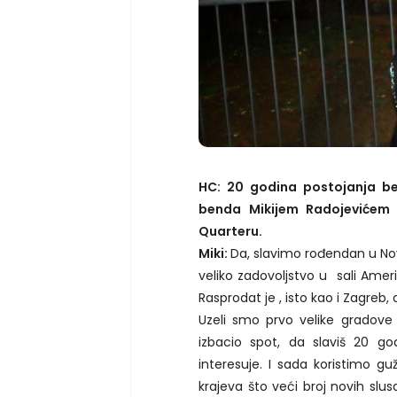
HC: 20 godina postojanja 
benda Mikijem Radojevićem
Quarteru.
Miki:
Da, slavimo rođendan u Nov
veliko zadovoljstvo u sali Amer
Rasprodat je , isto kao i Zagreb
Uzeli smo prvo velike gradove
izbacio spot, da slaviš 20 g
interesuje. I sada koristimo g
krajeva što veći broj novih sl