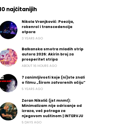
10 najčitanijih
Nikola Vranjković: Poezija,
rokenrol i transcedencija
otpora
3 YEARS AGO
Balkanska smotra mladih strip
autora 2026: Akirin broj za
prosperitet stripa
ABOUT 16 HOURS AGO
7 zanimljivosti koje (ni)ste znali
o filmu „Širom zatvorenih očiju“
5 YEARS AGO
Zoran Nikolić (jst mnml):
Minimalizam nije odricanje od
izraza, već potraga za
njegovom suštinom | INTERVJU
5 DAYS AGO