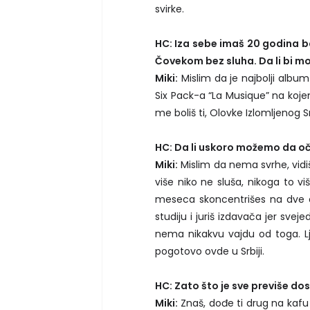
svirke.
HC: Iza sebe imaš 20 godina b
Čovekom bez sluha. Da li bi m
Miki:
Mislim da je najbolji alb
Six Pack-a “La Musique” na koj
me boliš ti, Olovke Izlomljenog S
HC: Da li uskoro možemo da oč
Miki:
Mislim da nema svrhe, vidi
više niko ne sluša, nikoga to v
meseca skoncentrišes na dve 
studiju i juriš izdavača jer sv
nema nikakvu vajdu od toga. Lju
pogotovo ovde u Srbiji.
HC: Zato što je sve previše d
Miki:
Znaš, dođe ti drug na kaf