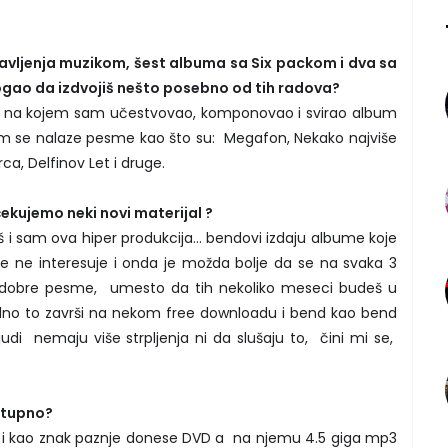
avljenja muzikom, šest albuma sa Six packom i dva sa
ogao da izdvojiš nešto posebno od tih radova?
um na kojem sam učestvovao, komponovao i svirao album
em se nalaze pesme kao što su: Megafon, Nekako najviše
rca, Delfinov Let i druge.
ekujemo neki novi materijal ?
š i sam ova hiper produkcija… bendovi izdaju albume koje
iše ne interesuje i onda je možda bolje da se na svaka 3
dobre pesme, umesto da tih nekoliko meseci budeš u
ejedno to završi na nekom free downloadu i bend kao bend
di nemaju više strpljenja ni da slušaju to, čini mi se,
ostupno?
u i kao znak paznje donese DVD a na njemu 4.5 giga mp3