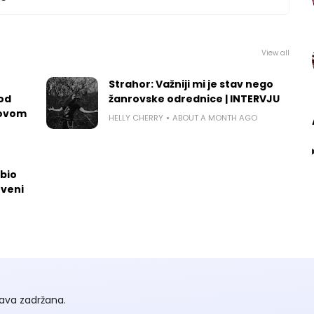
View all
Strahor: Važniji mi je stav nego
 od
žanrovske odrednice | INTERVJU
govom
HELLY CHERRY
ABOUT A MONTH AGO
dbio
tveni
ava zadržana.