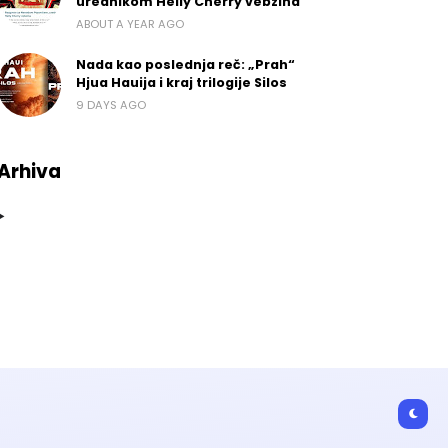
urednikom Helly Cherry vebzina
ABOUT A YEAR AGO
Nada kao poslednja reč: „Prah“
Hjua Hauija i kraj trilogije Silos
9 DAYS AGO
Arhiva