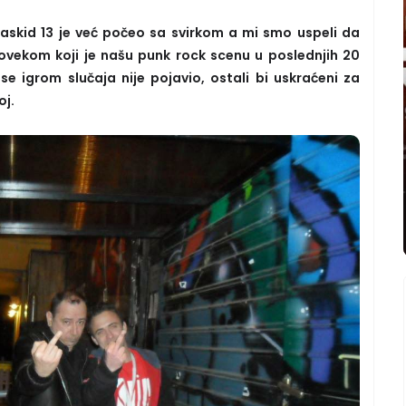
Raskid 13 je već počeo sa svirkom a mi smo uspeli da
ovekom koji je našu punk rock scenu u poslednjih 20
se igrom slučaja nije pojavio, ostali bi uskraćeni za
toj.