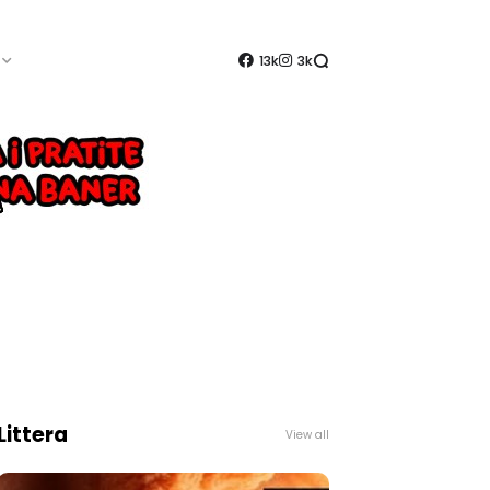
13k
3k
Littera
View all