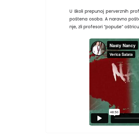
U školi prepunoj perverznih pro
poštena osoba. A naravno pošte
nje, zli profesori “popuše” oštri