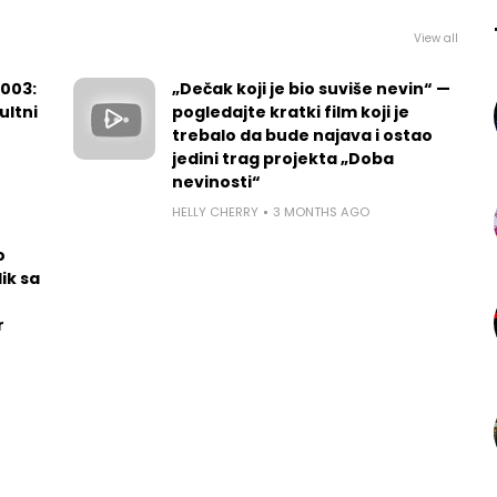
View all
2003:
„Dečak koji je bio suviše nevin“ —
ultni
pogledajte kratki film koji je
trebalo da bude najava i ostao
jedini trag projekta „Doba
nevinosti“
HELLY CHERRY
3 MONTHS AGO
o
ik sa
r