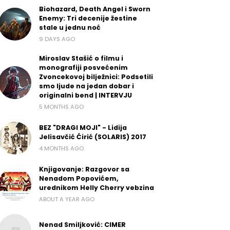
Biohazard, Death Angel i Sworn
Enemy: Tri decenije žestine
stale u jednu noć
9 DAYS AGO
Miroslav Stašić o filmu i
monografiji posvećenim
Zvoncekovoj bilježnici: Podsetili
smo ljude na jedan dobar i
originalni bend | INTERVJU
5 MONTHS AGO
BEZ "DRAGI MOJI" - Lidija
Jelisavčić Ćirić (SOLARIS) 2017
4 MONTHS AGO
Knjigovanje: Razgovor sa
Nenadom Popovićem,
urednikom Helly Cherry vebzina
ABOUT A YEAR AGO
Nenad Smiljković: CIMER