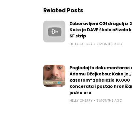
Related Posts
Zaboravljeni CGI dragulj iz 
Kako je DAVE škola oživela k
SF strip
HELLY CHERRY
2 MONTHS AGO
Pogledajte dokumentarac 
Adamu Džejkobsu: Kako je „l
kasetom“ zabeležio 10.000
koncerata i postao hroniča
jedne ere
HELLY CHERRY
3 MONTHS AGO