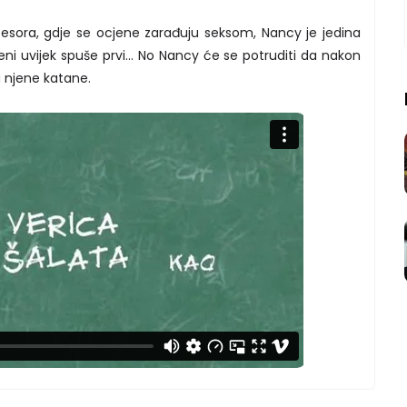
fesora, gdje se ocjene zarađuju seksom, Nancy je jedina
ni uvijek spuše prvi… No Nancy će se potruditi da nakon
cu njene katane.