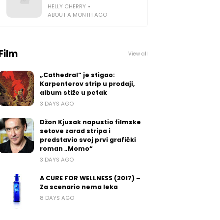
HELLY CHERRY
ABOUT A MONTH AGO
Film
View all
„Cathedral“ je stigao:
Karpenterov strip u prodaji,
album stiže u petak
3 DAYS AGO
Džon Kjusak napustio filmske
setove zarad stripa i
predstavio svoj prvi grafički
roman „Momo“
3 DAYS AGO
A CURE FOR WELLNESS (2017) –
Za scenario nema leka
8 DAYS AGO