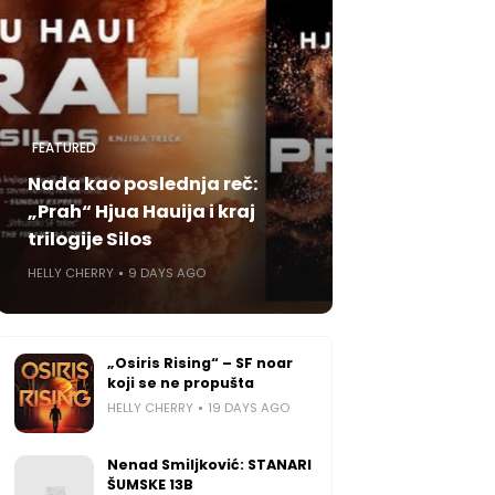
FEATURED
Nada kao poslednja reč:
„Prah“ Hjua Hauija i kraj
trilogije Silos
HELLY CHERRY
9 DAYS AGO
„Osiris Rising“ – SF noar
koji se ne propušta
HELLY CHERRY
19 DAYS AGO
Nenad Smiljković: STANARI
ŠUMSKE 13B