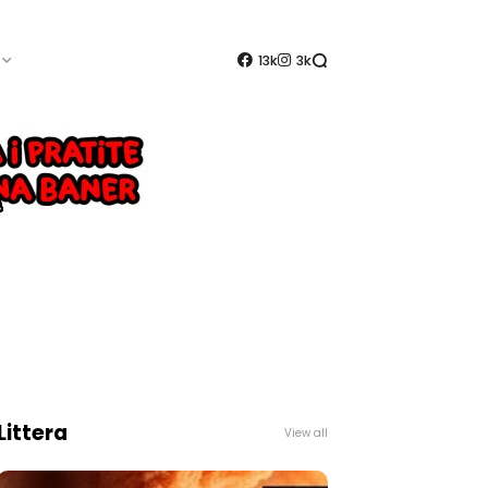
13k
3k
Littera
View all