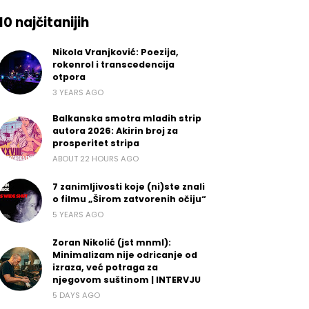
10 najčitanijih
Nikola Vranjković: Poezija,
rokenrol i transcedencija
otpora
3 YEARS AGO
Balkanska smotra mladih strip
autora 2026: Akirin broj za
prosperitet stripa
ABOUT 22 HOURS AGO
7 zanimljivosti koje (ni)ste znali
o filmu „Širom zatvorenih očiju“
5 YEARS AGO
Zoran Nikolić (jst mnml):
Minimalizam nije odricanje od
izraza, već potraga za
njegovom suštinom | INTERVJU
5 DAYS AGO