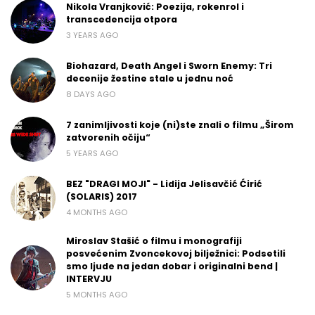
Nikola Vranjković: Poezija, rokenrol i
transcedencija otpora
3 YEARS AGO
Biohazard, Death Angel i Sworn Enemy: Tri
decenije žestine stale u jednu noć
8 DAYS AGO
7 zanimljivosti koje (ni)ste znali o filmu „Širom
zatvorenih očiju“
5 YEARS AGO
BEZ "DRAGI MOJI" - Lidija Jelisavčić Ćirić
(SOLARIS) 2017
4 MONTHS AGO
Miroslav Stašić o filmu i monografiji
posvećenim Zvoncekovoj bilježnici: Podsetili
smo ljude na jedan dobar i originalni bend |
INTERVJU
5 MONTHS AGO