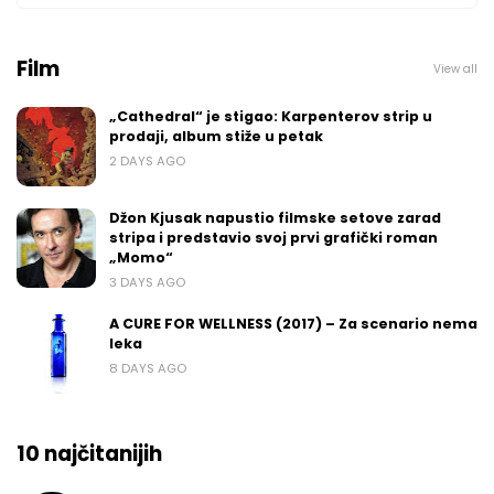
Film
View all
„Cathedral“ je stigao: Karpenterov strip u
prodaji, album stiže u petak
2 DAYS AGO
Džon Kjusak napustio filmske setove zarad
stripa i predstavio svoj prvi grafički roman
„Momo“
3 DAYS AGO
A CURE FOR WELLNESS (2017) – Za scenario nema
leka
8 DAYS AGO
10 najčitanijih