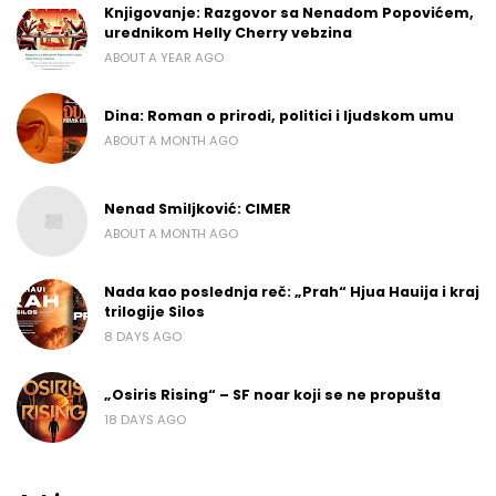
Knjigovanje: Razgovor sa Nenadom Popovićem,
urednikom Helly Cherry vebzina
ABOUT A YEAR AGO
Dina: Roman o prirodi, politici i ljudskom umu
ABOUT A MONTH AGO
Nenad Smiljković: CIMER
ABOUT A MONTH AGO
Nada kao poslednja reč: „Prah“ Hjua Hauija i kraj
trilogije Silos
8 DAYS AGO
„Osiris Rising“ – SF noar koji se ne propušta
18 DAYS AGO