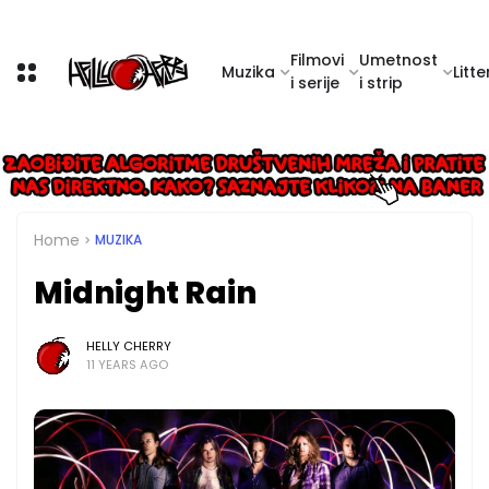
Filmovi
Umetnost
Muzika
Litte
i serije
i strip
Home
MUZIKA
Midnight Rain
HELLY CHERRY
11 YEARS AGO