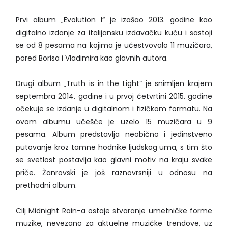
Prvi album „Evolution I“ je izašao 2013. godine kao
digitalno izdanje za italijansku izdavačku kuću i sastoji
se od 8 pesama na kojima je učestvovalo 11 muzičara,
pored Borisa i Vladimira kao glavnih autora.
Drugi album „Truth is in the Light“ je snimljen krajem
septembra 2014. godine i u prvoj četvrtini 2015. godine
očekuje se izdanje u digitalnom i fizičkom formatu. Na
ovom albumu učešće je uzelo 15 muzičara u 9
pesama. Album predstavlja neobično i jedinstveno
putovanje kroz tamne hodnike ljudskog uma, s tim što
se svetlost postavlja kao glavni motiv na kraju svake
priče. Žanrovski je još raznovrsniji u odnosu na
prethodni album.
Cilj Midnight Rain-a ostaje stvaranje umetničke forme
muzike, nevezano za aktuelne muzičke trendove, uz