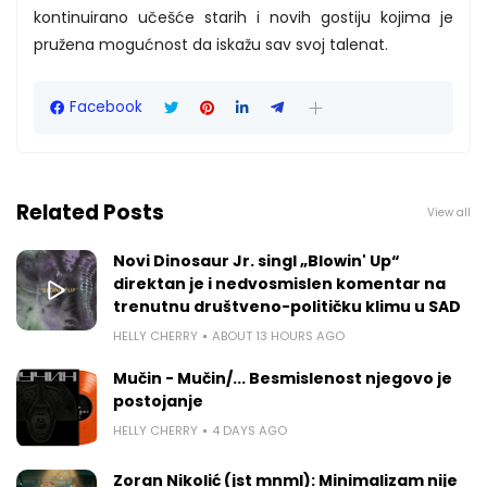
kontinuirano učešće starih i novih gostiju kojima je
pružena mogućnost da iskažu sav svoj talenat.
Facebook
Related Posts
View all
Novi Dinosaur Jr. singl „Blowin' Up“
direktan je i nedvosmislen komentar na
trenutnu društveno-političku klimu u SAD
HELLY CHERRY
ABOUT 13 HOURS AGO
Mučin - Mučin/... Besmislenost njegovo je
postojanje
HELLY CHERRY
4 DAYS AGO
Zoran Nikolić (jst mnml): Minimalizam nije