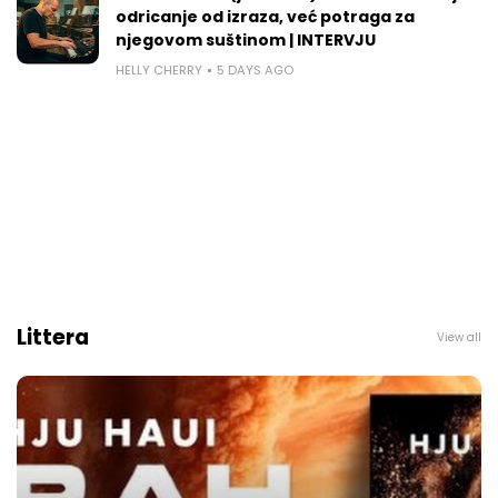
odricanje od izraza, već potraga za
njegovom suštinom | INTERVJU
HELLY CHERRY
5 DAYS AGO
Littera
View all