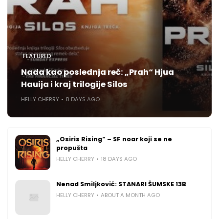
FEATURED
Nada kao poslednja reč: „Prah“ Hjua
Hauija i kraj trilogije Silos
HELLY CHERRY
8 DAYS AGO
„Osiris Rising“ – SF noar koji se ne
propušta
HELLY CHERRY
18 DAYS AGO
Nenad Smiljković: STANARI ŠUMSKE 13B
HELLY CHERRY
ABOUT A MONTH AGO