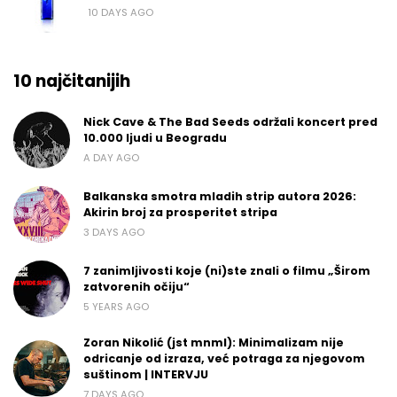
10 DAYS AGO
10 najčitanijih
Nick Cave & The Bad Seeds održali koncert pred
10.000 ljudi u Beogradu
A DAY AGO
Balkanska smotra mladih strip autora 2026:
Akirin broj za prosperitet stripa
3 DAYS AGO
7 zanimljivosti koje (ni)ste znali o filmu „Širom
zatvorenih očiju“
5 YEARS AGO
Zoran Nikolić (jst mnml): Minimalizam nije
odricanje od izraza, već potraga za njegovom
suštinom | INTERVJU
7 DAYS AGO