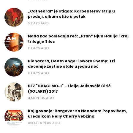
„Cathedral“ je stigao: Karpenterov strip u
prodaji, album stiže u petak
5 DAYS AGO
Nada kao poslednja reč: „Prah“ Hjua Hauija i kraj
trilogije Silos
11 DAYS AGO
Biohazard, Death Angel i Sworn Enemy: Tri
decenije žestine stale u jednu noć
11 DAYS AGO
BEZ "DRAGI MOJI" - Lidija Jelisavčić Ćirić
(SOLARIS) 2017
4 MONTHS AGO
Knjigovanje: Razgovor sa Nenadom Popovićem,
urednikom Helly Cherry vebzina
ABOUT A YEAR AGO