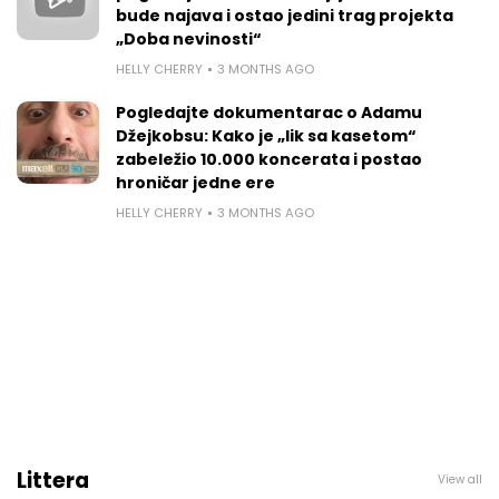
bude najava i ostao jedini trag projekta
„Doba nevinosti“
HELLY CHERRY
3 MONTHS AGO
Pogledajte dokumentarac o Adamu
Džejkobsu: Kako je „lik sa kasetom“
zabeležio 10.000 koncerata i postao
hroničar jedne ere
HELLY CHERRY
3 MONTHS AGO
Littera
View all