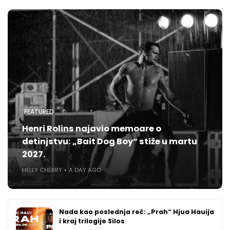
FEATURED
Henri Rolins najavio memoare o
detinjstvu: „Bait Dog Boy“ stiže u martu
2027.
HELLY CHERRY
A DAY AGO
Nada kao poslednja reč: „Prah“ Hjua Hauija
i kraj trilogije Silos