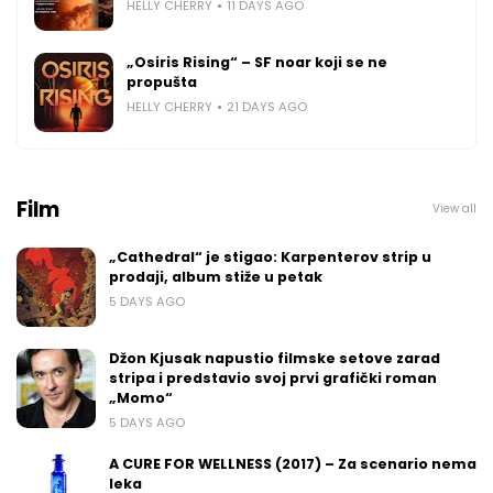
HELLY CHERRY
11 DAYS AGO
„Osiris Rising“ – SF noar koji se ne
propušta
HELLY CHERRY
21 DAYS AGO
Film
View all
„Cathedral“ je stigao: Karpenterov strip u
prodaji, album stiže u petak
5 DAYS AGO
Džon Kjusak napustio filmske setove zarad
stripa i predstavio svoj prvi grafički roman
„Momo“
5 DAYS AGO
A CURE FOR WELLNESS (2017) – Za scenario nema
leka