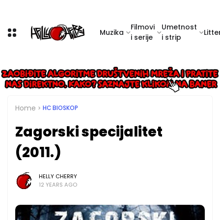
Filmovi
Umetnost
Muzika
Litte
i serije
i strip
Home
HC BIOSKOP
Zagorski specijalitet
(2011.)
HELLY CHERRY
12 YEARS AGO