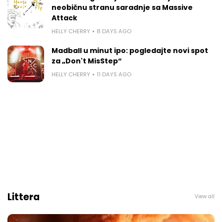
neobičnu stranu saradnje sa Massive
Attack
HELLY CHERRY
8 DAYS AGO
Madball u minut ipo: pogledajte novi spot
za „Don't MisStep“
HELLY CHERRY
11 DAYS AGO
Littera
View all