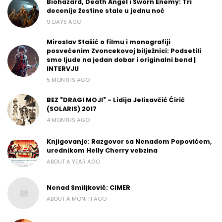
Biohazard, Death Angel i Sworn Enemy: Tri
decenije žestine stale u jednu noć
9 DAYS AGO
Miroslav Stašić o filmu i monografiji
posvećenim Zvoncekovoj bilježnici: Podsetili
smo ljude na jedan dobar i originalni bend |
INTERVJU
5 MONTHS AGO
BEZ "DRAGI MOJI" - Lidija Jelisavčić Ćirić
(SOLARIS) 2017
4 MONTHS AGO
Knjigovanje: Razgovor sa Nenadom Popovićem,
urednikom Helly Cherry vebzina
ABOUT A YEAR AGO
Nenad Smiljković: CIMER
ABOUT A MONTH AGO