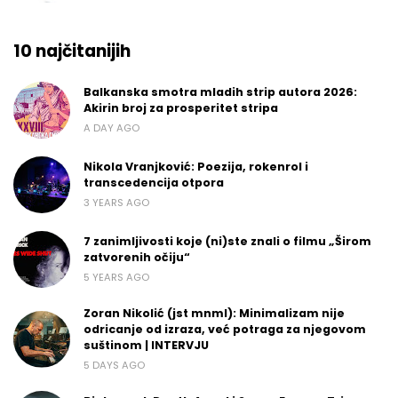
10 najčitanijih
Balkanska smotra mladih strip autora 2026:
Akirin broj za prosperitet stripa
A DAY AGO
Nikola Vranjković: Poezija, rokenrol i
transcedencija otpora
3 YEARS AGO
7 zanimljivosti koje (ni)ste znali o filmu „Širom
zatvorenih očiju“
5 YEARS AGO
Zoran Nikolić (jst mnml): Minimalizam nije
odricanje od izraza, već potraga za njegovom
suštinom | INTERVJU
5 DAYS AGO