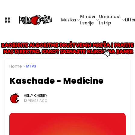
Filmovi
Umetnost
Muzika
Litte
i serije
i strip
Home
MTV3
Kaschade - Medicine
HELLY CHERRY
12 YEARS AGO