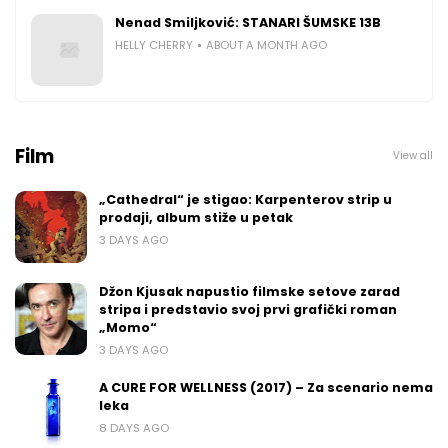
Nenad Smiljković: STANARI ŠUMSKE 13B
HELLY CHERRY
ABOUT A MONTH AGO
Film
View all
„Cathedral“ je stigao: Karpenterov strip u
prodaji, album stiže u petak
3 DAYS AGO
Džon Kjusak napustio filmske setove zarad
stripa i predstavio svoj prvi grafički roman
„Momo“
3 DAYS AGO
A CURE FOR WELLNESS (2017) – Za scenario nema
leka
8 DAYS AGO