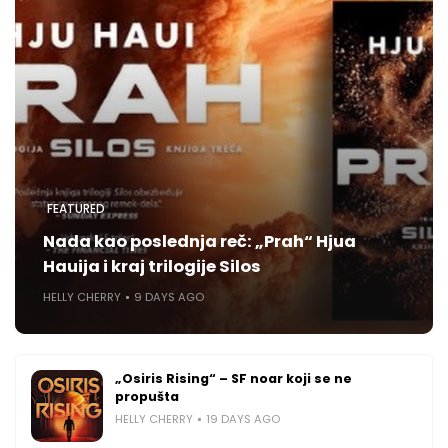
FEATURED
Nada kao poslednja reč: „Prah“ Hjua
Hauija i kraj trilogije Silos
HELLY CHERRY
9 DAYS AGO
„Osiris Rising“ – SF noar koji se ne
propušta
HELLY CHERRY
19 DAYS AGO