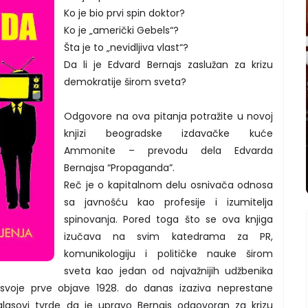
Ko je bio prvi spin doktor?
Ko je „američki Gebels“?
Šta je to „nevidljiva vlast“?
Da li je Edvard Bernajs zaslužan za krizu
demokratije širom sveta?
Odgovore na ova pitanja potražite u novoj
knjizi beogradske izdavačke kuće
Ammonite – prevodu dela Edvarda
Bernajsa “Propaganda”.
Reč je o kapitalnom delu osnivača odnosa
sa javnošću kao profesije i izumitelja
spinovanja. Pored toga što se ova knjiga
izučava na svim katedrama za PR,
komunikologiju i političke nauke širom
sveta kao jedan od najvažnijih udžbenika
voje prve objave 1928. do danas izaziva neprestane
 glasovi tvrde da je upravo Bernajs odgovoran za krizu