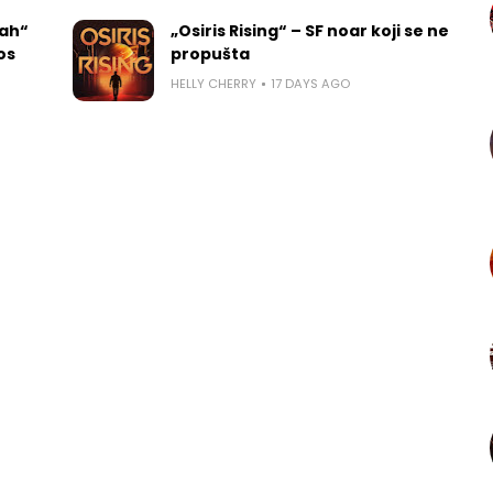
rah“
„Osiris Rising“ – SF noar koji se ne
los
propušta
HELLY CHERRY
17 DAYS AGO