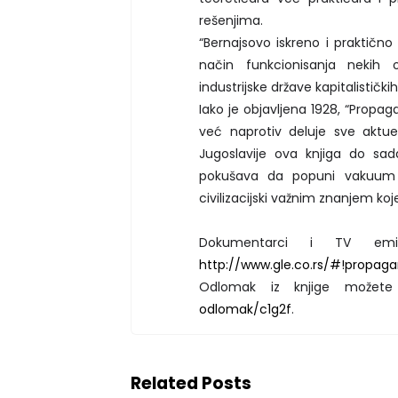
rešenjima.
“Bernajsovo iskreno i praktič
način funkcionisanja nekih o
industrijske države kapitalističk
Iako je objavljena 1928, “Propag
već naprotiv deluje sve aktuel
Jugoslavije ova knjiga do sad
pokušava da popuni vakuum i
civilizacijski važnim znanjem koje
Dokumentarci i TV emis
http://www.gle.co.rs/#!propaga
Odlomak iz knjige možete
odlomak/c1g2f
.
Related Posts