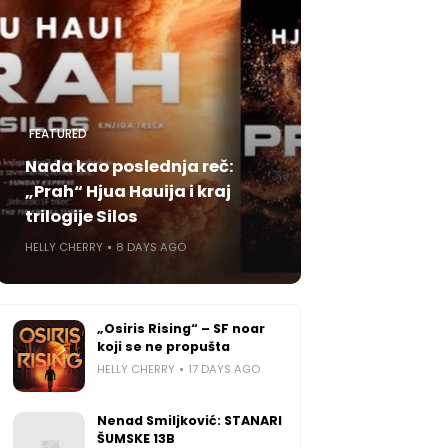
FEATURED
Nada kao poslednja reč:
„Prah“ Hjua Hauija i kraj
trilogije Silos
HELLY CHERRY
8 DAYS AGO
„Osiris Rising“ – SF noar
koji se ne propušta
HELLY CHERRY
17 DAYS AGO
Nenad Smiljković: STANARI
ŠUMSKE 13B