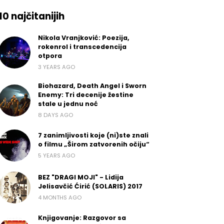
10 najčitanijih
Nikola Vranjković: Poezija,
rokenrol i transcedencija
otpora
3 YEARS AGO
Biohazard, Death Angel i Sworn
Enemy: Tri decenije žestine
stale u jednu noć
8 DAYS AGO
7 zanimljivosti koje (ni)ste znali
o filmu „Širom zatvorenih očiju“
5 YEARS AGO
BEZ "DRAGI MOJI" - Lidija
Jelisavčić Ćirić (SOLARIS) 2017
4 MONTHS AGO
Knjigovanje: Razgovor sa