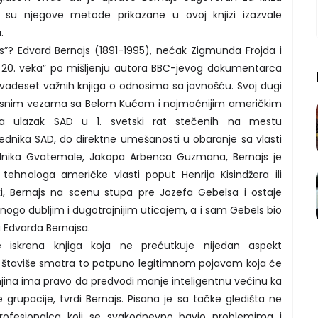
 su njegove metode prikazane u ovoj knjizi izazvale
.
ls”? Edvard Bernajs (1891-1995), nećak Zigmunda Frojda i
udi 20. veka” po mišljenju autora BBC-jevog dokumentarca
 dvadeset važnih knjiga o odnosima sa javnošću. Svoj dugi
u tesnim vezama sa Belom Kućom i najmoćnijim američkim
za ulazak SAD u 1. svetski rat stečenih na mestu
dnika SAD, do direktne umešanosti u obaranje sa vlasti
dnika Gvatemale, Jakopa Arbenca Guzmana, Bernajs je
 tehnologa američke vlasti poput Henrija Kisindžera ili
ki, Bernajs na scenu stupa pre Jozefa Gebelsa i ostaje
ogo dubljim i dugotrajnijim uticajem, a i sam Gebels bio
a Edvarda Bernajsa.
e iskrena knjiga koja ne prećutkuje nijedan aspekt
 štaviše smatra to potpuno legitimnom pojavom koja će
njina ima pravo da predvodi manje inteligentnu većinu ka
e grupacije, tvrdi Bernajs. Pisana je sa tačke gledišta ne
profesionalca koji se svakodnevno bavio problemima i