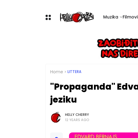
Muzika
Filmovi 
Home
LITTERA
"Propaganda" Edva
jeziku
HELLY CHERRY
12 YEARS AGO