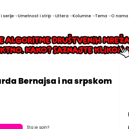
i serije
Umetnost i strip
Littera
Kolumne
Tema
O nama
rda Bernajsa i na srpskom
Šta je spin?