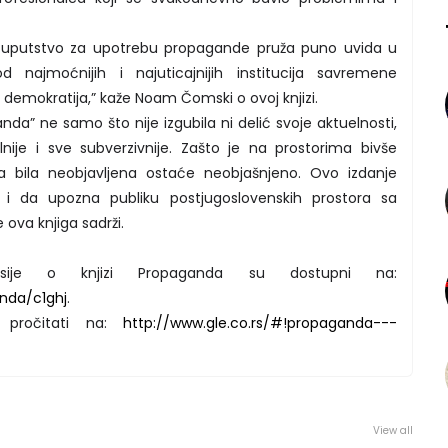
no uputstvo za upotrebu propagande pruža puno uvida u
d najmoćnijih i najuticajnijih institucija savremene
ih demokratija,” kaže Noam Čomski o ovoj knjizi.
anda” ne samo što nije izgubila ni delić svoje aktuelnosti,
nije i sve subverzivnije. Zašto je na prostorima bivše
a bila neobjavljena ostaće neobjašnjeno. Ovo izdanje
 da upozna publiku postjugoslovenskih prostora sa
 ova knjiga sadrži.
ije o knjizi Propaganda su dostupni na:
nda/c1ghj
.
 pročitati na:
http://www.gle.co.rs/#!propaganda---
View all