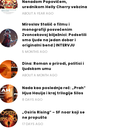
Nenadom Popovićem,
urednikom Helly Cherry vebzina
ABOUT A YEAR AGO
Miroslav Stašić o filmu i
monografiji posvećenim
Zvoncekovoj bilježnici: Podsetili
smo ljude na jedan dobar i
originalni bend | INTERVJU
5 MONTHS AGO
Dina: Roman o prirodi, politici i
ljudskom umu
ABOUT A MONTH AGO
Nada kao poslednja reč: „Prah“
Hjua Hauija i kraj trilogije Silos
8 DAYS AGO
„Osiris Rising“ – SF noar koji se
ne propušta
17 DAYS AGO