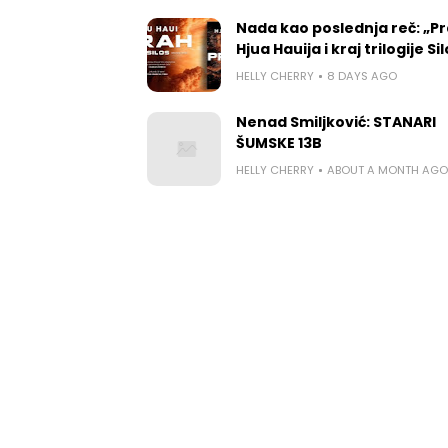
Nada kao poslednja reč: „P
Hjua Hauija i kraj trilogije Si
HELLY CHERRY
8 DAYS AGO
Nenad Smiljković: STANARI
ŠUMSKE 13B
HELLY CHERRY
ABOUT A MONTH AGO