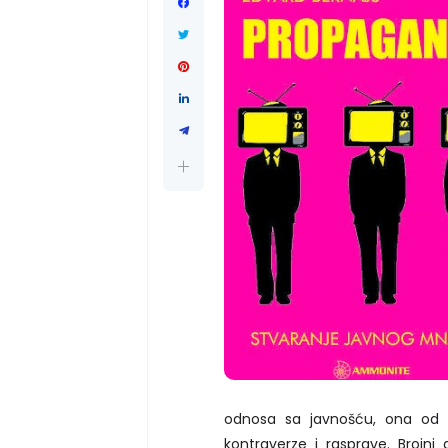
odnosa sa javnošću, ona od s
kontraverze i rasprave. Brojni