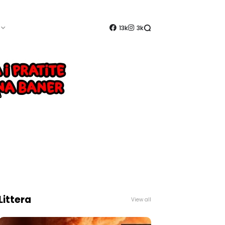
13k
3k
Littera
View all