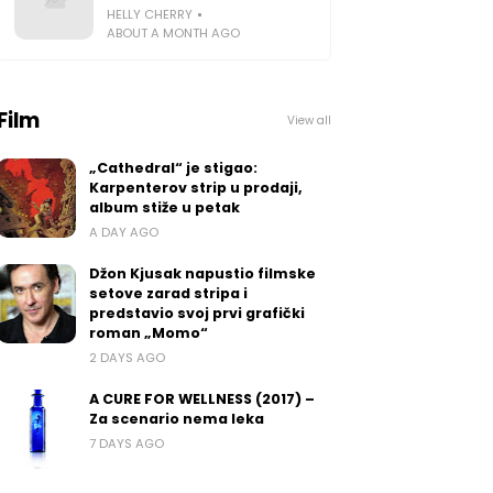
HELLY CHERRY
ABOUT A MONTH AGO
Film
View all
„Cathedral“ je stigao:
Karpenterov strip u prodaji,
album stiže u petak
A DAY AGO
Džon Kjusak napustio filmske
setove zarad stripa i
predstavio svoj prvi grafički
roman „Momo“
2 DAYS AGO
A CURE FOR WELLNESS (2017) –
Za scenario nema leka
7 DAYS AGO