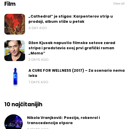
Film
View all
„Cathedral“ je stigao: Karpenterov strip u
prodaji, album stiže u petak
A DAY AGO
Džon Kjusak napustio filmske setove zarad
stripa i predstavio svoj prvi grafički roman
„Momo“
2 DAYS AGO
A CURE FOR WELLNESS (2017) – Za scenario nema
leka
7 DAYS AGO
10 najčitanijih
Nikola Vranjković: Poezija, rokenrol i
transcedencija otpora