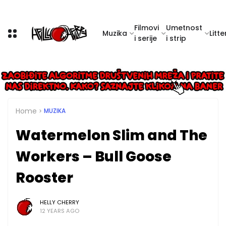
Filmovi
Umetnost
Muzika
Litte
i serije
i strip
Home
MUZIKA
Watermelon Slim and The
Workers – Bull Goose
Rooster
HELLY CHERRY
12 YEARS AGO