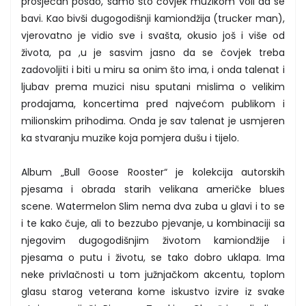
prosječan posao, samo što čovjek muzikom voli da se
bavi. Kao bivši dugogodišnji kamiondžija (trucker man),
vjerovatno je vidio sve i svašta, okusio još i više od
života, pa ,u je sasvim jasno da se čovjek treba
zadovoljiti i biti u miru sa onim što ima, i onda talenat i
ljubav prema muzici nisu sputani mislima o velikim
prodajama, koncertima pred najvećom publikom i
milionskim prihodima. Onda je sav talenat je usmjeren
ka stvaranju muzike koja pomjera dušu i tijelo.
Album „Bull Goose Rooster“ je kolekcija autorskih
pjesama i obrada starih velikana američke blues
scene. Watermelon Slim nema dva zuba u glavi i to se
i te kako čuje, ali to bezzubo pjevanje, u kombinaciji sa
njegovim dugogodišnjim životom kamiondžije i
pjesama o putu i životu, se tako dobro uklapa. Ima
neke privlačnosti u tom južnjačkom akcentu, toplom
glasu starog veterana kome iskustvo izvire iz svake