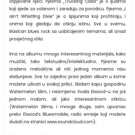
otpjevane riječi. Pjesma „Trucking Class“ je o ljudima
koji sjede za volanom i zarađuju za porodicu. Pjesma „I
ain’t Whistling Dixie“ je o špijunima koji profitiraju, i
onima koji gledaju da otkriju istinu. Sve u svemu,
klasičan blues rock sa uobičajenim temama, ali iznad
prosječnog stila.
Ima na albumu mnogo interesantnog materijala, kako
muzički, tako tekstualno/intelektualno. Pjesme su
izraženo melodične ali niti jednog momenta nisu
sladunjave. Sve to zajedno pravi jedan album u kome
možete uživati u svakoj prilici. Skidam kapu gospodinu
Watermelon Slim, i neizmjerno hvala Elwood-u na još
jednom malom, ali jako interesantnom otkriću
(Watermelon Slima, i mnoge druge, sam upoznao
preko Elwood’s Bluesmobile, radio emisije koji možete
slušati na stranici www.soundcloud.com).