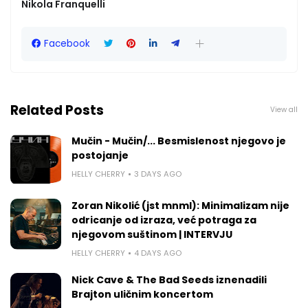
Nikola Franquelli
Facebook
Related Posts
View all
Mučin - Mučin/... Besmislenost njegovo je
postojanje
HELLY CHERRY
3 DAYS AGO
Zoran Nikolić (jst mnml): Minimalizam nije
odricanje od izraza, već potraga za
njegovom suštinom | INTERVJU
HELLY CHERRY
4 DAYS AGO
Nick Cave & The Bad Seeds iznenadili
Brajton uličnim koncertom