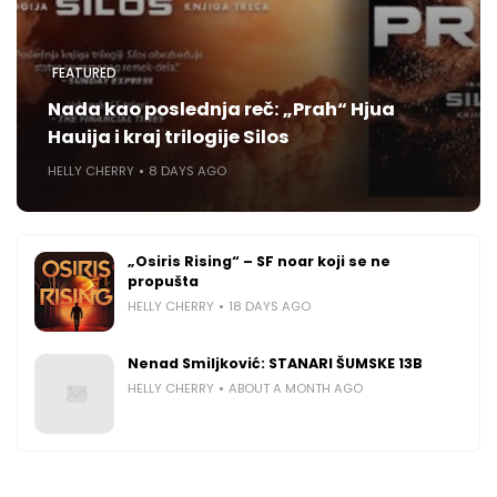
FEATURED
Nada kao poslednja reč: „Prah“ Hjua
Hauija i kraj trilogije Silos
HELLY CHERRY
8 DAYS AGO
„Osiris Rising“ – SF noar koji se ne
propušta
HELLY CHERRY
18 DAYS AGO
Nenad Smiljković: STANARI ŠUMSKE 13B
HELLY CHERRY
ABOUT A MONTH AGO