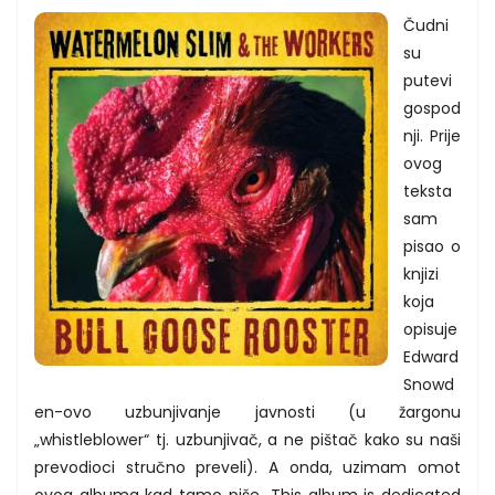
Čudni
su
putevi
gospod
nji. Prije
ovog
teksta
sam
pisao o
knjizi
koja
opisuje
Edward
Snowd
en-ovo uzbunjivanje javnosti (u žargonu
„whistleblower“ tj. uzbunjivač, a ne pištač kako su naši
prevodioci stručno preveli). A onda, uzimam omot
ovog albuma kad tamo piše „This album is dedicated