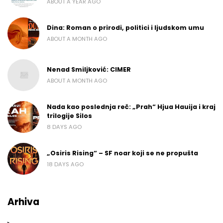
ABOUT A YEAR AGO
Dina: Roman o prirodi, politici i ljudskom umu
ABOUT A MONTH AGO
Nenad Smiljković: CIMER
ABOUT A MONTH AGO
Nada kao poslednja reč: „Prah“ Hjua Hauija i kraj
trilogije Silos
8 DAYS AGO
„Osiris Rising“ – SF noar koji se ne propušta
18 DAYS AGO
Arhiva