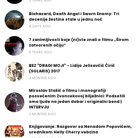
3 YEARS AGO
Biohazard, Death Angel i Sworn Enemy: Tri
decenije žestine stale u jednu noć
8 DAYS AGO
7 zanimljivosti koje (ni)ste znali o filmu „Širom
zatvorenih očiju“
5 YEARS AGO
BEZ "DRAGI MOJI" - Lidija Jelisavčić Ćirić
(SOLARIS) 2017
4 MONTHS AGO
Miroslav Stašić o filmu i monografiji
posvećenim Zvoncekovoj bilježnici: Podsetili
smo ljude na jedan dobar i originalni bend |
INTERVJU
5 MONTHS AGO
Knjigovanje: Razgovor sa Nenadom Popovićem,
urednikom Helly Cherry vebzina