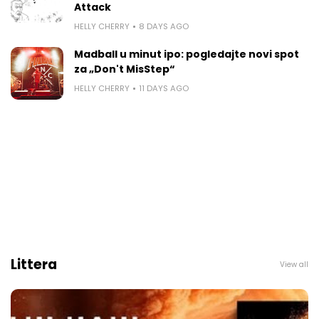
Attack
HELLY CHERRY
8 DAYS AGO
Madball u minut ipo: pogledajte novi spot
za „Don't MisStep“
HELLY CHERRY
11 DAYS AGO
Littera
View all