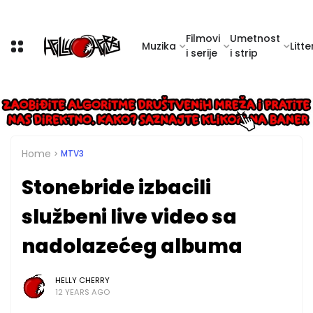
Filmovi
Umetnost
Muzika
Litte
i serije
i strip
Home
MTV3
Stonebride izbacili
službeni live video sa
nadolazećeg albuma
HELLY CHERRY
12 YEARS AGO