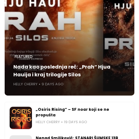
FEATURED
Nada kao poslednja reč: „Prah“ Hjua
Hauija i kraj trilogije Silos
HELLY CHERRY
9 DAYS AGO
„Osiris Rising“ – SF noar koji se ne
propušta
HELLY CHERRY
19 DAYS AGO
Nenad Smiljković: STANARI ŠUMSKE 13B