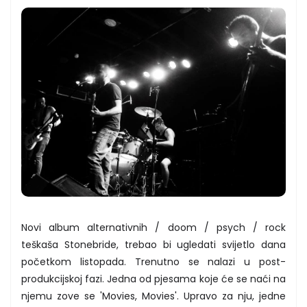
Novi album alternativnih / doom / psych / rock
teškaša Stonebride, trebao bi ugledati svijetlo dana
početkom listopada. Trenutno se nalazi u post-
produkcijskoj fazi. Jedna od pjesama koje će se naći na
njemu zove se 'Movies, Movies'. Upravo za nju, jedne