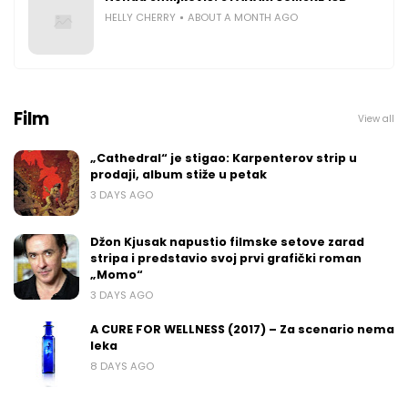
HELLY CHERRY
ABOUT A MONTH AGO
Film
View all
„Cathedral“ je stigao: Karpenterov strip u
prodaji, album stiže u petak
3 DAYS AGO
Džon Kjusak napustio filmske setove zarad
stripa i predstavio svoj prvi grafički roman
„Momo“
3 DAYS AGO
A CURE FOR WELLNESS (2017) – Za scenario nema
leka
8 DAYS AGO