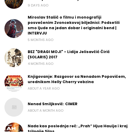
9 DAYS AGO
Miroslav Stašić o filmu i monografiji
posvećenim Zvoncekovoj bilježnici: Podsetili
smo ljude na jedan dobar i originalni bend |
INTERVJU
5 MONTHS AGO
BEZ "DRAGI MOJI" - Lidija Jelisavčić Ćirić
(SOLARIS) 2017
4 MONTHS AGO
Knjigovanje: Razgovor sa Nenadom Popovićem,
urednikom Helly Cherry vebzina
ABOUT A YEAR AGO
Nenad Smiljković: CIMER
ABOUT A MONTH AGO
Nada kao poslednja reč: „Prah“ Hjua Hauija i kraj
trilogije Silos