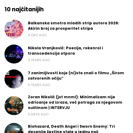
10 najčitanijih
Balkanska smotra mladih strip autora 2026:
Akirin broj za prosperitet stripa
A DAY AGO
Nikola Vranjković: Poezija, rokenrol i
transcedencija otpora
3 YEARS AGO
7 zanimljivosti koje (ni)ste znali o filmu „Širom
zatvorenih očiju“
5 YEARS AGO
Zoran Nikolić (jst mnml): Minimalizam nije
odricanje od izraza, već potraga za njegovom
suštinom | INTERVJU
5 DAYS AGO
Biohazard, Death Angel i Sworn Enemy: Tri
decenije žestine stale u jednu noć